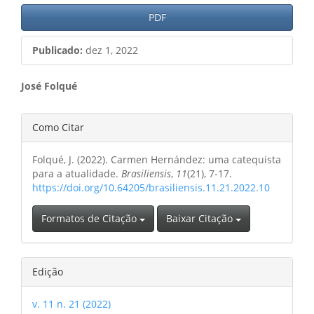
PDF
Publicado:
dez 1, 2022
Conteúdo
José Folqué
do
Detalhes
Como Citar
artigo
do
principal
Folqué, J. (2022). Carmen Hernández: uma catequista
artigo
para a atualidade.
Brasiliensis
,
11
(21), 7-17.
https://doi.org/10.64205/brasiliensis.11.21.2022.10
Formatos de Citação
Baixar Citação
Edição
v. 11 n. 21 (2022)