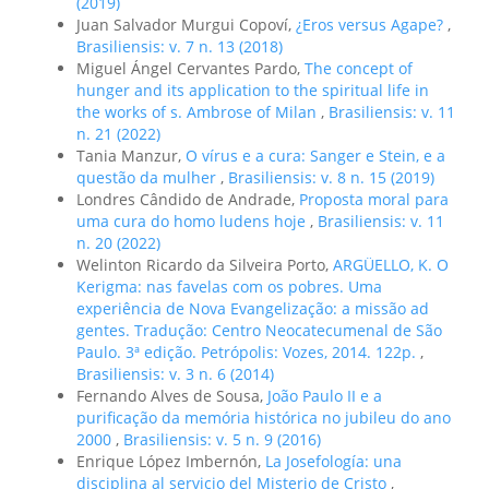
(2019)
Juan Salvador Murgui Copoví,
¿Eros versus Agape?
,
Brasiliensis: v. 7 n. 13 (2018)
Miguel Ángel Cervantes Pardo,
The concept of
hunger and its application to the spiritual life in
the works of s. Ambrose of Milan
,
Brasiliensis: v. 11
n. 21 (2022)
Tania Manzur,
O vírus e a cura: Sanger e Stein, e a
questão da mulher
,
Brasiliensis: v. 8 n. 15 (2019)
Londres Cândido de Andrade,
Proposta moral para
uma cura do homo ludens hoje
,
Brasiliensis: v. 11
n. 20 (2022)
Welinton Ricardo da Silveira Porto,
ARGÜELLO, K. O
Kerigma: nas favelas com os pobres. Uma
experiência de Nova Evangelização: a missão ad
gentes. Tradução: Centro Neocatecumenal de São
Paulo. 3ª edição. Petrópolis: Vozes, 2014. 122p.
,
Brasiliensis: v. 3 n. 6 (2014)
Fernando Alves de Sousa,
João Paulo II e a
purificação da memória histórica no jubileu do ano
2000
,
Brasiliensis: v. 5 n. 9 (2016)
Enrique López Imbernón,
La Josefología: una
disciplina al servicio del Misterio de Cristo
,