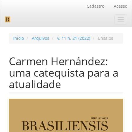
Navegação
Cadastro
Acesso
Principal
Conteúdo
Toggl
principal
navig
Barra
Lateral
Início
Arquivos
v. 11 n. 21 (2022)
Ensaios
Carmen Hernández:
uma catequista para a
atualidade
Barra
lateral
de