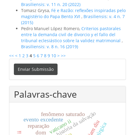
Brasiliensis: v. 11 n. 20 (2022)
Tomasz Grysa,
Fé e Razão: reflexões inspiradas pelo
magistério do Papa Bento XVI
,
Brasiliensis: v. 4 n. 7
(2015)
Pedro Manuel López Romero,
Criterios pastorales
entre la demanda civil de divorcio y el fallo del
tribunal eclesiástico sobre la validez matrimonial
,
Brasiliensis: v. 8 n. 16 (2019)
<<
<
1
2
3
4
5
6
7
8
9
10
>
>>
Enviar
Enviar Submissão
Submissão
Palavras-chave
história da salvação
fenômeno saturado
evento excedente
vaticano ii
etsi iam diu
reparação
dom