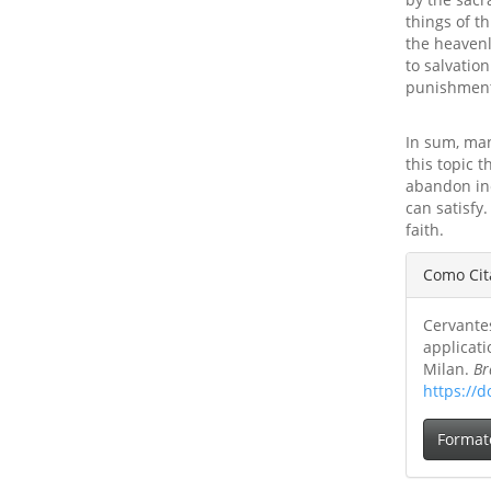
things of t
the heavenl
to salvation
punishment
In sum, man
this topic 
abandon inc
can satisfy
faith.
Detal
Como Cit
do
Cervantes
artig
applicati
Milan.
Br
https://d
Format