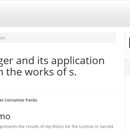
E
gos
S
er and its application
in the works of s.
eúdo
el Cervantes Pardo
mo
o
e presents the results of my thesis for the License in Sacred