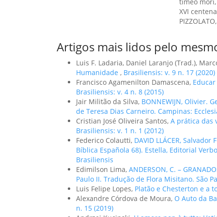
timeo mori,
XVI centena
PIZZOLATO, L
Artigos mais lidos pelo mesmo
Luis F. Ladaria, Daniel Laranjo (Trad.), Marc
Humanidade
,
Brasiliensis: v. 9 n. 17 (2020)
Francisco Agamenilton Damascena,
Educar
Brasiliensis: v. 4 n. 8 (2015)
Jair Militão da Silva,
BONNEWIJN, Olivier. G
de Teresa Dias Carneiro. Campinas: Ecclesi
Cristian José Oliveira Santos,
A prática das 
Brasiliensis: v. 1 n. 1 (2012)
Federico Colautti,
DAVID LLÁCER, Salvador Francisco. ודרך הקדש. El «Camino Santo
Bíblica Española 68). Estella, Editorial Verb
Brasiliensis
Edimilson Lima,
ANDERSON, C. – GRANADOS,
Paulo II. Tradução de Flora Misitano. São P
Luis Felipe Lopes,
Platão e Chesterton e a
Alexandre Córdova de Moura,
O Auto da Ba
n. 15 (2019)