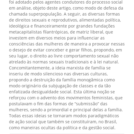
foi adotado pelos agentes condutores do processo social
em análise, objeto deste artigo, como modo de defesa da
chamada superpopulação. A seguir, as diversas formas
de direitos sexuais e reprodutivos, alimentadas política,
ideológica e financeiramente por grandes fundações
metacapitalistas filantrópicas, de matriz liberal, que
investem em diversos meios para influenciar as
consciências das mulheres de maneira a provocar nessas
o desejo de evitar conceber e gerar filhos, propondo, em
seu lugar, o direito ao livre comportamento sexual não
atrelado às normas sexuais tradicionais e à lei natural.
Concomitantemente, a ideia marxista de família se
inseriu de modo silencioso nas diversas culturas,
propondo a destruição da família monogâmica como
modo originário da subjugação de classes e da tão
enfatizada desigualdade social. Esta última noção se
reforçou com o advento dos movimentos feministas, que
postulavam o fim das formas de “submissão” das
mulheres, sendo a primordial e principal delas a família.
Todas essas ideias se tornaram modos paradigmáticos
de ação social que também se constituíram, no Brasil,
como maneiras ocultas da política e da gestão social.