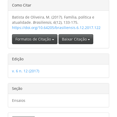
Detalhes
Como Citar
do
Batista de Oliveira, M. (2017). Família, política e
artigo
atualidade.
Brasiliensis
,
6
(12), 133-175.
https://doi.org/10.64205/brasiliensis.6.12.2017.122
Formatos de Citação
Baixar Citação
Edição
v. 6 n. 12 (2017)
Seção
Ensaios