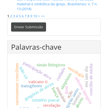
material e simbólica da Igreja
,
Brasiliensis: v. 7 n.
13 (2018)
1
2
3
4
5
6
7
8
9
10
>
>>
Enviar
Enviar Submissão
Submissão
Palavras-chave
participação ativa
sinais litúrgicos
sacrosantum concilium
concílio de nicéia
eucologia
leão xii
etsi iam diu
cuidado
simpósios
reforma litúrgica
vaticano ii
gregório de elvira
transgênero
dom
eutanásia
frança
espírito santo
ação
bioética
aborto
mistério pascal
revelação