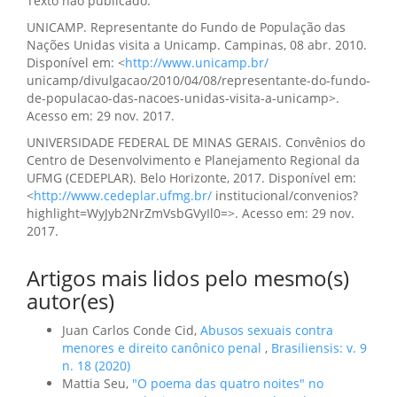
Texto não publicado.
UNICAMP. Representante do Fundo de População das
Nações Unidas visita a Unicamp. Campinas, 08 abr. 2010.
Disponível em: <
http://www.unicamp.br/
unicamp/divulgacao/2010/04/08/representante-do-fundo-
de-populacao-das-nacoes-unidas-visita-a-unicamp>.
Acesso em: 29 nov. 2017.
UNIVERSIDADE FEDERAL DE MINAS GERAIS. Convênios do
Centro de Desenvolvimento e Planejamento Regional da
UFMG (CEDEPLAR). Belo Horizonte, 2017. Disponível em:
<
http://www.cedeplar.ufmg.br/
institucional/convenios?
highlight=WyJyb2NrZmVsbGVyIl0=>. Acesso em: 29 nov.
2017.
Artigos mais lidos pelo mesmo(s)
autor(es)
Juan Carlos Conde Cid,
Abusos sexuais contra
menores e direito canônico penal
,
Brasiliensis: v. 9
n. 18 (2020)
Mattia Seu,
"O poema das quatro noites" no