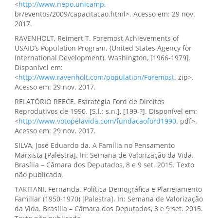
<
http://www.nepo.unicamp
.
br/eventos/2009/capacitacao.html>. Acesso em: 29 nov.
2017.
RAVENHOLT, Reimert T. Foremost Achievements of
USAID’s Population Program. (United States Agency for
International Development). Washington, [1966-1979].
Disponível em:
<
http://www.ravenholt.com/population/Foremost
. zip>.
Acesso em: 29 nov. 2017.
RELATÓRIO REECE. Estratégia Ford de Direitos
Reprodutivos de 1990. [S.l.: s.n.], [199-?]. Disponível em:
<
http://www.votopelavida.com/fundacaoford1990
. pdf>.
Acesso em: 29 nov. 2017.
SILVA, José Eduardo da. A Família no Pensamento
Marxista [Palestra]. In: Semana de Valorização da Vida.
Brasília – Câmara dos Deputados, 8 e 9 set. 2015. Texto
não publicado.
TAKITANI, Fernanda. Política Demográfica e Planejamento
Familiar (1950-1970) [Palestra]. In: Semana de Valorização
da Vida. Brasília – Câmara dos Deputados, 8 e 9 set. 2015.