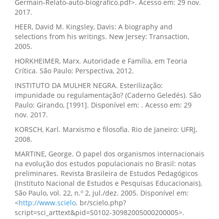
Germain-Relato-auto-biografico.pdf>. Acesso em: 29 nov.
2017.
HEER, David M. Kingsley, Davis: A biography and
selections from his writings. New Jersey: Transaction,
2005.
HORKHEIMER, Marx. Autoridade e Família, em Teoria
Crítica. São Paulo: Perspectiva, 2012.
INSTITUTO DA MULHER NEGRA. Esterilização:
impunidade ou regulamentação? (Caderno Geledés). São
Paulo: Girando, [1991]. Disponível em: . Acesso em: 29
nov. 2017.
KORSCH, Karl. Marxismo e filosofia. Rio de Janeiro: UFRJ,
2008.
MARTINE, George. O papel dos organismos internacionais
na evolução dos estudos populacionais no Brasil: notas
preliminares. Revista Brasileira de Estudos Pedagógicos
(Instituto Nacional de Estudos e Pesquisas Educacionais),
São Paulo, vol. 22, n.º 2, jul./dez. 2005. Disponível em:
<
http://www.scielo
. br/scielo.php?
script=sci_arttext&pid=S0102-30982005000200005>.