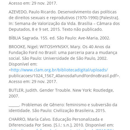
Acesso em: 29 nov. 2017.
AZEVEDO, Paulo Ricardo. Desenvolvimento das políticas
de direitos sexuais e reprodutivos (1970-1990) [Palestra].
In: Semana de Valorização da Vida. Brasília – Câmara dos
Deputados, 8 e 9 set. 2015. Texto não publicado.
BÍBLIA Sagrada. 155. ed. São Paulo: Ave-Maria, 2002.
BROOKE, Nigel; WITOSHYNSKY, Mary. Os 40 Anos da
Fundação Ford no Brasil: uma parceria para a mudança
social. São Paulo: Universidade de São Paulo, 2002.
Disponível em:
<
http://www.clam.org.br/bibliotecadigital/uploads/
publicacoes/1024_1567_40anosdaFundFordnoBrasil.pdf>.
Acesso em: 29 nov. 2017.
BUTLER, Judith. Gender Trouble. New York: Routledge,
2007.
______. Problemas de Gênero: feminismo e subversão da
identidade. São Paulo: Civilização Brasileira, 2015.
CHARRO, María Calvo. Educação Personalizada e
Diferenciada Por Sexo. [S.l.: s.n.], 2010. Disponível em: