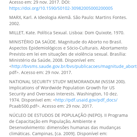
Acesso em: 29 nov. 2017. DOI:
https://doi.org/10.1590/S0102-30982005000200005
MARX, Karl. A Ideologia Alemã. São Paulo: Martins Fontes.
2002.
MILLET, Kate. Política Sexual. Lisboa: Dom Quixote, 1970.
MINISTÉRIO DA SAÚDE. Magnitude do Aborto no Brasil.
Aspectos Epidemiológicos e Sócio-Culturais. Abortamento
Previsto em lei em situações de violência sexual. Brasília:
Ministério da Saúde, 2008. Disponível em:
<
http://bvsms.saude.gov.br/bvs/publicacoes/magnitude_abort
pdf>. Acesso em: 29 nov. 2017.
NATIONAL SECURITY STUDY MEMORANDUM (NSSM 200).
Implications of Wordwide Population Growth for US
Security and Overseas Interests. Washington, 10 dez.
1974. Disponível em: <
http://pdf.usaid.gov/pdf_docs/
Pcaab500.pdf>. Acesso em: 29 nov. 2017.
NÚCLEO DE ESTUDOS DE POPULAÇÃO (NEPO). II Programa
de Capacitação em População, Ambiente e
Desenvolvimento: dimensões humanas das mudanças
climáticas. Campinas, [ca. 2009]. Disponível em: