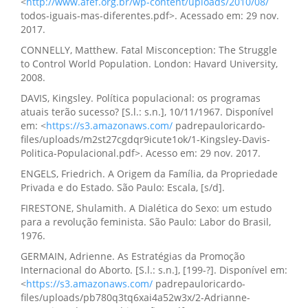
<
http://www.afef.org.br/wp-content/uploads/2010/08/
todos-iguais-mas-diferentes.pdf>. Acessado em: 29 nov.
2017.
CONNELLY, Matthew. Fatal Misconception: The Struggle
to Control World Population. London: Havard University,
2008.
DAVIS, Kingsley. Política populacional: os programas
atuais terão sucesso? [S.l.: s.n.], 10/11/1967. Disponível
em: <
https://s3.amazonaws.com/
padrepauloricardo-
files/uploads/m2st27cgdqr9icute1ok/1-Kingsley-Davis-
Politica-Populacional.pdf>. Acesso em: 29 nov. 2017.
ENGELS, Friedrich. A Origem da Família, da Propriedade
Privada e do Estado. São Paulo: Escala, [s/d].
FIRESTONE, Shulamith. A Dialética do Sexo: um estudo
para a revolução feminista. São Paulo: Labor do Brasil,
1976.
GERMAIN, Adrienne. As Estratégias da Promoção
Internacional do Aborto. [S.l.: s.n.], [199-?]. Disponível em:
<
https://s3.amazonaws.com/
padrepauloricardo-
files/uploads/pb780q3tq6xai4a52w3x/2-Adrianne-