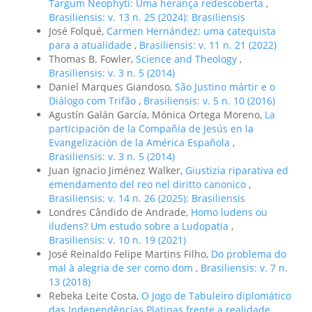
Targum Neophyti: Uma herança redescoberta
,
Brasiliensis: v. 13 n. 25 (2024): Brasiliensis
José Folqué,
Carmen Hernández: uma catequista
para a atualidade
,
Brasiliensis: v. 11 n. 21 (2022)
Thomas B. Fowler,
Science and Theology
,
Brasiliensis: v. 3 n. 5 (2014)
Daniel Marques Giandoso,
São Justino mártir e o
Diálogo com Trifão
,
Brasiliensis: v. 5 n. 10 (2016)
Agustín Galán García, Mónica Ortega Moreno,
La
participación de la Compañía de Jesús en la
Evangelización de la América Española
,
Brasiliensis: v. 3 n. 5 (2014)
Juan Ignacio Jiménez Walker,
Giustizia riparativa ed
emendamento del reo nel diritto canonico
,
Brasiliensis: v. 14 n. 26 (2025): Brasiliensis
Londres Cândido de Andrade,
Homo ludens ou
iludens? Um estudo sobre a Ludopatia
,
Brasiliensis: v. 10 n. 19 (2021)
José Reinaldo Felipe Martins Filho,
Do problema do
mal à alegria de ser como dom
,
Brasiliensis: v. 7 n.
13 (2018)
Rebeka Leite Costa,
O Jogo de Tabuleiro diplomático
das Independências Platinas frente a realidade