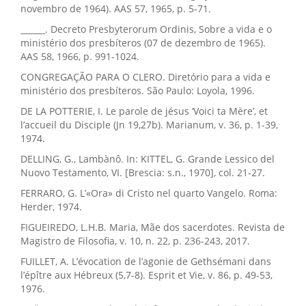
novembro de 1964). AAS 57, 1965, p. 5-71.
______. Decreto Presbyterorum Ordinis, Sobre a vida e o
ministério dos presbíteros (07 de dezembro de 1965).
AAS 58, 1966, p. 991-1024.
CONGREGAÇÃO PARA O CLERO. Diretório para a vida e
ministério dos presbíteros. São Paulo: Loyola, 1996.
DE LA POTTERIE, I. Le parole de jésus ‘Voici ta Mère’, et
l’accueil du Disciple (Jn 19,27b). Marianum, v. 36, p. 1-39,
1974.
DELLING, G., Lambànô. In: KITTEL, G. Grande Lessico del
Nuovo Testamento, VI. [Brescia: s.n., 1970], col. 21-27.
FERRARO, G. L’«Ora» di Cristo nel quarto Vangelo. Roma:
Herder, 1974.
FIGUEIREDO, L.H.B. Maria, Mãe dos sacerdotes. Revista de
Magistro de Filosofia, v. 10, n. 22, p. 236-243, 2017.
FUILLET, A. L’évocation de l’agonie de Gethsémani dans
l’épître aux Hébreux (5,7-8). Esprit et Vie, v. 86, p. 49-53,
1976.