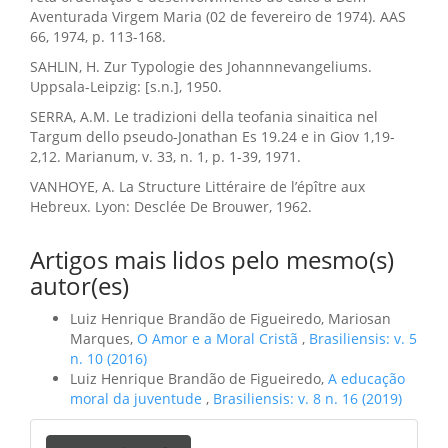
Aventurada Virgem Maria (02 de fevereiro de 1974). AAS
66, 1974, p. 113-168.
SAHLIN, H. Zur Typologie des Johannnevangeliums.
Uppsala-Leipzig: [s.n.], 1950.
SERRA, A.M. Le tradizioni della teofania sinaitica nel
Targum dello pseudo-Jonathan Es 19.24 e in Giov 1,19-
2,12. Marianum, v. 33, n. 1, p. 1-39, 1971.
VANHOYE, A. La Structure Littéraire de l’épître aux
Hebreux. Lyon: Desclée De Brouwer, 1962.
Artigos mais lidos pelo mesmo(s)
autor(es)
Luiz Henrique Brandão de Figueiredo, Mariosan
Marques,
O Amor e a Moral Cristã
,
Brasiliensis: v. 5
n. 10 (2016)
Luiz Henrique Brandão de Figueiredo,
A educação
moral da juventude
,
Brasiliensis: v. 8 n. 16 (2019)
Enviar