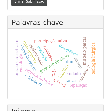
Enviar Submissão
Submissão
Palavras-chave
mistério pascal
participação ativa
oração eucarística ii
dom gratuito
transgênero
teologia litúrgica
espírito santo
sinais litúrgicos
eutanásia
revelação
gregório de elvira
eucologia
aborto
dom
bioética
vaticano ii
reforma litúrgica
ação
cuidado
celebração
leão xii
frança
reparação
Idioma