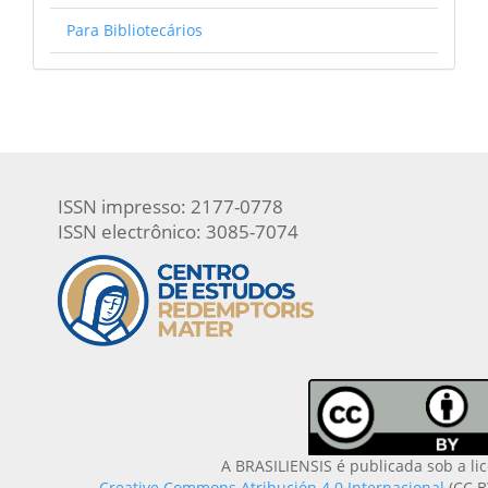
Para Bibliotecários
ISSN impresso: 2177-0778
ISSN electrônico: 3085-7074
A BRASILIENSIS é publicada sob a li
Creative Commons Atribución 4.0 Internacional
(CC B