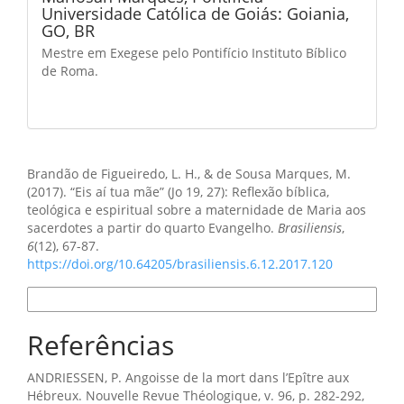
Universidade Católica de Goiás: Goiania,
GO, BR
Mestre em Exegese pelo Pontifício Instituto Bíblico
de Roma.
Como Citar
Brandão de Figueiredo, L. H., & de Sousa Marques, M.
(2017). “Eis aí tua mãe” (Jo 19, 27): Reflexão bíblica,
teológica e espiritual sobre a maternidade de Maria aos
sacerdotes a partir do quarto Evangelho.
Brasiliensis
,
6
(12), 67-87.
https://doi.org/10.64205/brasiliensis.6.12.2017.120
Formatos de Citação
Referências
ANDRIESSEN, P. Angoisse de la mort dans l’Epître aux
Hébreux. Nouvelle Revue Théologique, v. 96, p. 282-292,