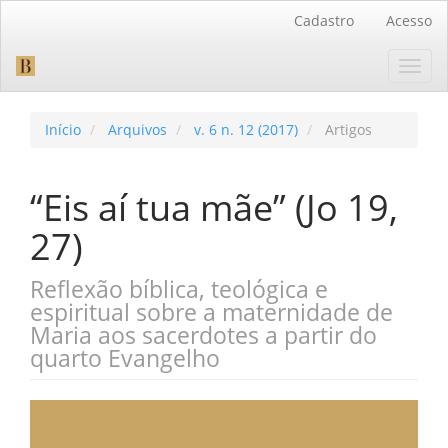
Navegação
Cadastro
Acesso
Principal
Conteúdo
Toggl
principal
navig
Barra
Lateral
Início
Arquivos
v. 6 n. 12 (2017)
Artigos
“Eis aí tua mãe” (Jo 19,
27)
Reflexão bíblica, teológica e
espiritual sobre a maternidade de
Maria aos sacerdotes a partir do
quarto Evangelho
Barra