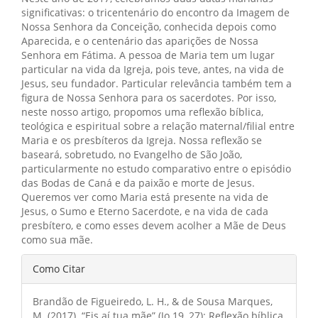
significativas: o tricentenário do encontro da Imagem de
Nossa Senhora da Conceição, conhecida depois como
Aparecida, e o centenário das aparições de Nossa
Senhora em Fátima. A pessoa de Maria tem um lugar
particular na vida da Igreja, pois teve, antes, na vida de
Jesus, seu fundador. Particular relevância também tem a
figura de Nossa Senhora para os sacerdotes. Por isso,
neste nosso artigo, propomos uma reflexão bíblica,
teológica e espiritual sobre a relação maternal/filial entre
Maria e os presbíteros da Igreja. Nossa reflexão se
baseará, sobretudo, no Evangelho de São João,
particularmente no estudo comparativo entre o episódio
das Bodas de Caná e da paixão e morte de Jesus.
Queremos ver como Maria está presente na vida de
Jesus, o Sumo e Eterno Sacerdote, e na vida de cada
presbítero, e como esses devem acolher a Mãe de Deus
como sua mãe.
Detalhes
Como Citar
do
Brandão de Figueiredo, L. H., & de Sousa Marques,
artigo
M. (2017). “Eis aí tua mãe” (Jo 19, 27): Reflexão bíblica,