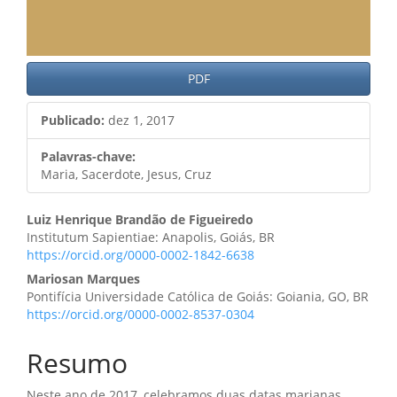
PDF
Publicado:
dez 1, 2017
Palavras-chave:
Maria, Sacerdote, Jesus, Cruz
Conteúdo
Luiz Henrique Brandão de Figueiredo
Institutum Sapientiae: Anapolis, Goiás, BR
do
https://orcid.org/0000-0002-1842-6638
artigo
Mariosan Marques
Pontifícia Universidade Católica de Goiás: Goiania, GO, BR
principal
https://orcid.org/0000-0002-8537-0304
Resumo
Neste ano de 2017, celebramos duas datas marianas