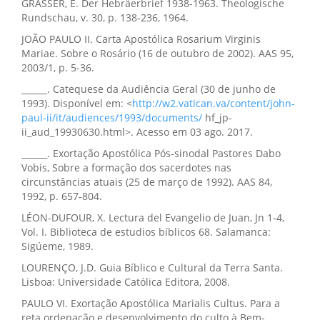
GRÄSSER, E. Der Hebräerbrief 1938-1963. Theologische
Rundschau, v. 30, p. 138-236, 1964.
JOÃO PAULO II. Carta Apostólica Rosarium Virginis
Mariae. Sobre o Rosário (16 de outubro de 2002). AAS 95,
2003/1, p. 5-36.
______. Catequese da Audiência Geral (30 de junho de
1993). Disponível em: <
http://w2.vatican.va/content/john-
paul-ii/it/audiences/1993/documents/
hf_jp-
ii_aud_19930630.html>. Acesso em 03 ago. 2017.
______. Exortação Apostólica Pós-sinodal Pastores Dabo
Vobis, Sobre a formação dos sacerdotes nas
circunstâncias atuais (25 de março de 1992). AAS 84,
1992, p. 657-804.
LÉON-DUFOUR, X. Lectura del Evangelio de Juan, Jn 1-4,
Vol. I. Biblioteca de estudios bíblicos 68. Salamanca:
Sigúeme, 1989.
LOURENÇO, J.D. Guia Bíblico e Cultural da Terra Santa.
Lisboa: Universidade Católica Editora, 2008.
PAULO VI. Exortação Apostólica Marialis Cultus. Para a
reta ordenação e desenvolvimento do culto à Bem-