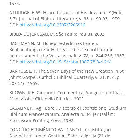
1974.
ATTRIDGE, H.W. ‘Heard because of His Reverence’ (Hebr
5:7). Journal of Biblical Literature, v. 98, p. 90-93, 1979.
DOI:
https://doi.org/10.2307/3265916
BÍBLIA DE JERUSALÉM. São Paulo: Paulus, 2002.
BACHMANN, M. Hohepriesterliches Leiden.
Beobachtungen zur Hebr 5,1-10. Zeitschrift für die
neutestamentliche Wissenschaft, v. 78, p. 244-266, 1987.
DOI:
https://doi.org/10.1515/zntw.1987.78.3-4.244
BARROSSE, T. The Seven Days of the New Creation in St.
John’s Gospel. Catholic Biblical Quarterly, v. 21, n. 4, p.
507-516, 1959.
BROWN, R.E. Giovanni. Commento al Vangelo spirituale.
6ªed. Assisi: Cittadella Editrice, 2005.
CASALINI, N. Agli Ebrei. Discorso di Esortazione. Studium
Biblicum Francescanum. Analecta n. 34. Jerusalém:
Franciscan Printing Press, 1992.
CONCÍLIO ECUMÊNICO VATICANO II. Constituição
Dogmática Lumen Gentium, Sobre a Igreja (21 de