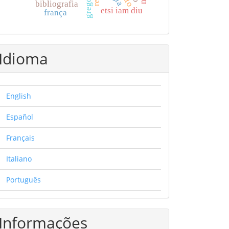
bibliografia
etsi iam diu
frança
Idioma
English
Español
Français
Italiano
Português
Informações