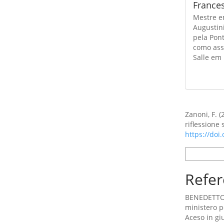
France
Mestre em
Augustin
pela Pont
como assi
Salle em
Como Citar
Zanoni, F. 
riflessione
https://doi
Formatos d
Refer
BENEDETTO X
ministero p
Aceso in gi