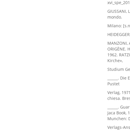
xvi_spe_201
GIUSSANI, L
mondo.
Milano: [s.n
HEIDEGGER, 
MANZONI, A
ORIGÈNE. Ho
1962. RATZI
Kirche»,
Studium Gen
______. Die
Pustet
Verlag, 1971
chiesa. Bre
______. Guar
Jaca Book, 
Munchen: 
Verlags-Anst