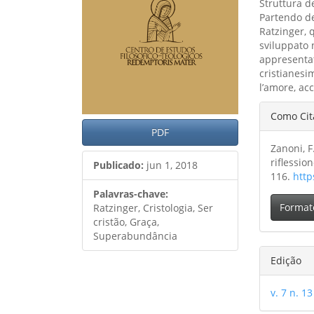
Struttura de
Partendo del
Ratzinger, q
sviluppato n
appresentat
cristianesi
l’amore, acc
Detal
Como Cit
do
PDF
Zanoni, F
artig
riflessio
Publicado:
jun 1, 2018
116.
http
Palavras-chave:
Format
Ratzinger, Cristologia, Ser
cristão, Graça,
Superabundância
Edição
v. 7 n. 13