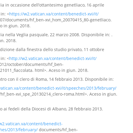
lia in occasione dell’ottantesimo genetliaco, 16 aprile
in: <
https://w2.vatican.va/content/benedict-xvi/it/
007/documents/hf_ben-xvi_hom_20070415_80-genetliaco.
o in giun. 2018.
lia nella Veglia pasquale, 22 marzo 2008. Disponibile in: .
un. 2018.
dizione dalla finestra dello studio privato, 11 ottobre
in: <
http://w2.vatican.va/content/benedict-xvi/it/
012/october/documents/hf_ben-
21011_fiaccolata. html>. Aceso in giun. 2018.
ntro con il clero di Roma, 14 febbraio 2013. Disponibile in:
vatican.va/content/benedict-xvi/it/speeches/2013/february/
hf_ben-xvi_spe_20130214_clero-roma.html>. Aceso in giun.
to ai fedeli della Diocesi di Albano, 28 febbraio 2013.
/w2.vatican.va/content/benedict-
ches/2013/february/
documents/hf_ben-