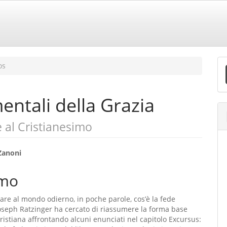
E
os
S
entali della Grazia
e al Cristianesimo
eúdo
Zanoni
mo
o
re al mondo odierno, in poche parole, cos’è la fede
ipal
Joseph Ratzinger ha cercato di riassumere la forma base
cristiana affrontando alcuni enunciati nel capitolo Excursus: