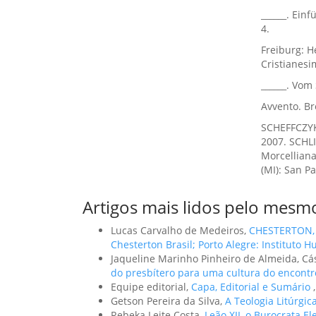
______. Ein
4.
Freiburg: He
Cristianesi
______. Vom 
Avvento. Br
SCHEFFCZYK,
2007. SCHLI
Morcelliana
(MI): San Pa
Artigos mais lidos pelo mesmo
Lucas Carvalho de Medeiros,
CHESTERTON, G
Chesterton Brasil; Porto Alegre: Instituto H
Jaqueline Marinho Pinheiro de Almeida, Cá
do presbítero para uma cultura do encont
Equipe editorial,
Capa, Editorial e Sumário
Getson Pereira da Silva,
A Teologia Litúrgic
Rebeka Leite Costa,
Leão XII, o Burocrata E