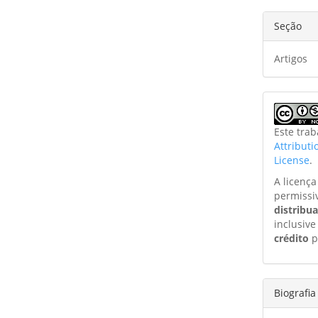
Seção
Artigos
Este tra
Attribut
License
.
A licenç
permissi
distribu
inclusive
crédito
p
Biografia