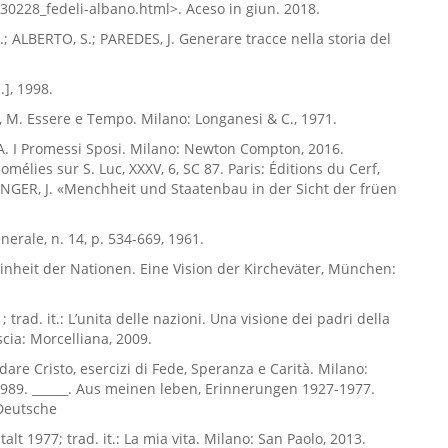
30228_fedeli-albano.html>. Aceso in giun. 2018.
.; ALBERTO, S.; PAREDES, J. Generare tracce nella storia del
.], 1998.
M. Essere e Tempo. Milano: Longanesi & C., 1971.
. I Promessi Sposi. Milano: Newton Compton, 2016.
mélies sur S. Luc, XXXV, 6, SC 87. Paris: Éditions du Cerf,
NGER, J. «Menchheit und Staatenbau in der Sicht der früen
erale, n. 14, p. 534-669, 1961.
 Einheit der Nationen. Eine Vision der Kircheväter, München:
; trad. it.: L’unita delle nazioni. Una visione dei padri della
scia: Morcelliana, 2009.
dare Cristo, esercizi di Fede, Speranza e Carità. Milano:
1989. ______. Aus meinen leben, Erinnerungen 1927-1977.
Deutsche
alt 1977; trad. it.: La mia vita. Milano: San Paolo, 2013.