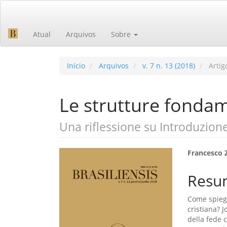
Navegação
Principal
Conteúdo
Atual
Arquivos
Sobre
principal
Barra
Lateral
Início
Arquivos
v. 7 n. 13 (2018)
Artig
Le strutture fondam
Una riflessione su Introduzion
Barra
Cont
Francesco 
lateral
do
Resu
de
artig
Come spiega
artigos
princ
cristiana? 
della fede 