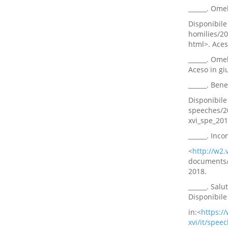
______. Ome
Disponibile 
homilies/2
html>. Aces
______. Ome
Aceso in gi
______. Bene
Disponibile 
speeches/2
xvi_spe_201
______. Inco
<
http://w2.
documents/
2018.
______. Salu
Disponibile
in:<
https:/
xvi/it/spee