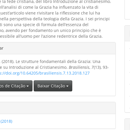
 la fede cristiana, del libro Introduzione al cristianesimo.
l’analisi di come la Grazia ha influenzato la vita di
uest’articolo viene rivisitare la riflessione che lui ha
ella perspettiva della teologia della Grazia. I sei principi
i sono una specie di formula dell’essenza del
mo, avendo per fondamento un unico principio che è
essibile all’uomo per l’azione redentrice della Grazia.
hes
ar
. (2018). Le strutture fondamentali della Grazia: Una
o
ne su Introduzione al Cristianesimo.
Brasiliensis
,
7
(13), 93-
s://doi.org/10.64205/brasiliensis.7.13.2018.127
os de Citação
Baixar Citação
 (2018)