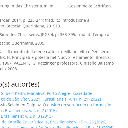
fürung in das Christentum. In: ______. Gesammelte Schriften,
rder, 2014, p. 225-244; trad. it.: Introduzione al
mo. Brescia: Queriniana, 201513.
Sinn des Christseins, JRGS 4, p. 363-395; trad. it: Tempo di
escia: Queriniana, 2005.
 L. Il mondo della fede cattolica. Milano: Vita e Pensiero,
ER, H. Principati e potestà nel Nuovo Testamento. Brescia:
, 1967. VALENTE, G. Ratzinger professore. Cinisello Balsamo
olo, 2008.
(s) autor(es)
ilbert Keith. Manalive. Porto Alegre: Sociedade
ugo de São Vítor, 2021.
,
Brasiliensis: v. 11 n. 21 (2022)
ssio Selaimen Dalpiaz,
O ensino do vernáculo na formação
ro
,
Brasiliensis: v. 4 n. 7 (2015)
,
Brasiliensis: v. 2 n. 3 (2013)
a da Oração Eucarística II
,
Brasiliensis: v. 15 n. 28 (2026)
leito para Negociar a América
,
Brasiliensis: v. 15 n. 28 (2026)