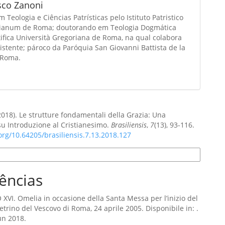
sco Zanoni
 Teologia e Ciências Patrísticas pelo Istituto Patristico
ianum de Roma; doutorando em Teologia Dogmática
ifica Università Gregoriana de Roma, na qual colabora
stente; pároco da Paróquia San Giovanni Battista de la
 Roma.
(2018). Le strutture fondamentali della Grazia: Una
 su Introduzione al Cristianesimo.
Brasiliensis
,
7
(13), 93-116.
.org/10.64205/brasiliensis.7.13.2018.127
e Citação
ências
VI. Omelia in occasione della Santa Messa per l’inizio del
etrino del Vescovo di Roma, 24 aprile 2005. Disponibile in: .
un 2018.