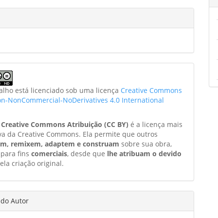
balho está licenciado sob uma licença
Creative Commons
ion-NonCommercial-NoDerivatives 4.0 International
a
Creative Commons Atribuição (CC BY)
é a licença mais
va da Creative Commons. Ela permite que outros
am, remixem, adaptem e construam
sobre sua obra,
 para fins
comerciais
, desde que
lhe atribuam o devido
ela criação original.
 do Autor