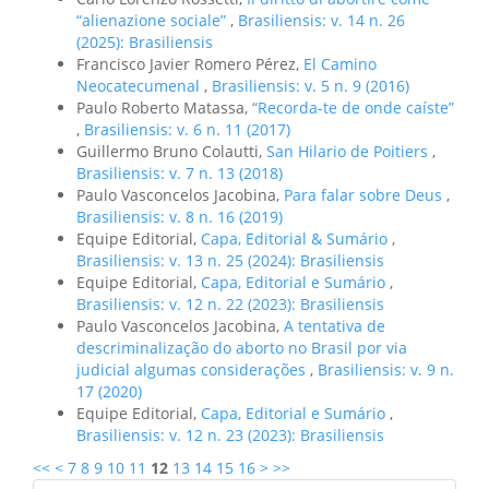
“alienazione sociale”
,
Brasiliensis: v. 14 n. 26
(2025): Brasiliensis
Francisco Javier Romero Pérez,
El Camino
Neocatecumenal
,
Brasiliensis: v. 5 n. 9 (2016)
Paulo Roberto Matassa,
“Recorda-te de onde caíste”
,
Brasiliensis: v. 6 n. 11 (2017)
Guillermo Bruno Colautti,
San Hilario de Poitiers
,
Brasiliensis: v. 7 n. 13 (2018)
Paulo Vasconcelos Jacobina,
Para falar sobre Deus
,
Brasiliensis: v. 8 n. 16 (2019)
Equipe Editorial,
Capa, Editorial & Sumário
,
Brasiliensis: v. 13 n. 25 (2024): Brasiliensis
Equipe Editorial,
Capa, Editorial e Sumário
,
Brasiliensis: v. 12 n. 22 (2023): Brasiliensis
Paulo Vasconcelos Jacobina,
A tentativa de
descriminalização do aborto no Brasil por via
judicial algumas considerações
,
Brasiliensis: v. 9 n.
17 (2020)
Equipe Editorial,
Capa, Editorial e Sumário
,
Brasiliensis: v. 12 n. 23 (2023): Brasiliensis
<<
<
7
8
9
10
11
12
13
14
15
16
>
>>