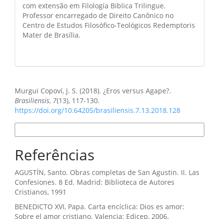
com extensão em Filología Biblica Trilingue.
Professor encarregado de Direito Canônico no
Centro de Estudos Filosófico-Teológicos Redemptoris
Mater de Brasília.
Como Citar
Murgui Copoví, J. S. (2018). ¿Eros versus Agape?.
Brasiliensis
,
7
(13), 117-130.
https://doi.org/10.64205/brasiliensis.7.13.2018.128
Formatos de Citação
Referências
AGUSTÍN, Santo. Obras completas de San Agustin. II. Las
Confesiones. 8 Ed. Madrid: Biblioteca de Autores
Cristianos, 1991
BENEDICTO XVI, Papa. Carta encíclica: Dios es amor:
Sobre el amor cristiano. Valencia: Edicep, 2006.