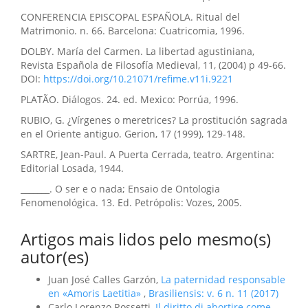
CONFERENCIA EPISCOPAL ESPAÑOLA. Ritual del
Matrimonio. n. 66. Barcelona: Cuatricomia, 1996.
DOLBY. María del Carmen. La libertad agustiniana,
Revista Española de Filosofía Medieval, 11, (2004) p 49-66.
DOI:
https://doi.org/10.21071/refime.v11i.9221
PLATÃO. Diálogos. 24. ed. Mexico: Porrúa, 1996.
RUBIO, G. ¿Vírgenes o meretrices? La prostitución sagrada
en el Oriente antiguo. Gerion, 17 (1999), 129-148.
SARTRE, Jean-Paul. A Puerta Cerrada, teatro. Argentina:
Editorial Losada, 1944.
_______. O ser e o nada; Ensaio de Ontologia
Fenomenológica. 13. Ed. Petrópolis: Vozes, 2005.
Artigos mais lidos pelo mesmo(s)
autor(es)
Juan José Calles Garzón,
La paternidad responsable
en «Amoris Laetitia»
,
Brasiliensis: v. 6 n. 11 (2017)
Carlo Lorenzo Rossetti,
Il diritto di abortire come