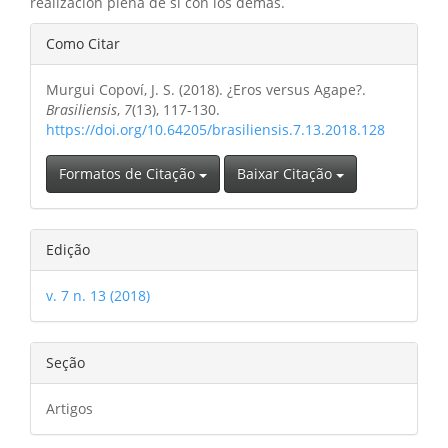
realización plena de sí con los demás.
Detalhes
Como Citar
do
Murgui Copoví, J. S. (2018). ¿Eros versus Agape?.
artigo
Brasiliensis
,
7
(13), 117-130.
https://doi.org/10.64205/brasiliensis.7.13.2018.128
Formatos de Citação
Baixar Citação
Edição
v. 7 n. 13 (2018)
Seção
Artigos