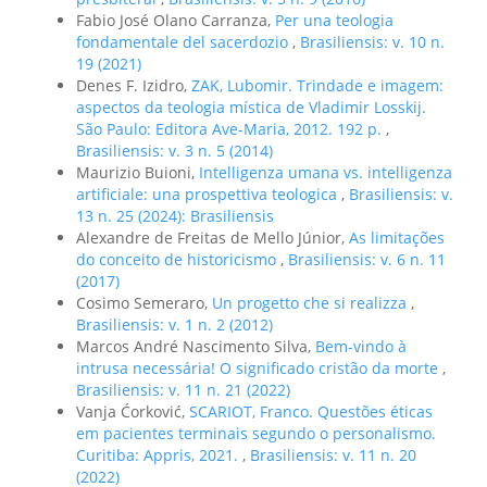
Fabio José Olano Carranza,
Per una teologia
fondamentale del sacerdozio
,
Brasiliensis: v. 10 n.
19 (2021)
Denes F. Izidro,
ZAK, Lubomir. Trindade e imagem:
aspectos da teologia mística de Vladimir Losskij.
São Paulo: Editora Ave-Maria, 2012. 192 p.
,
Brasiliensis: v. 3 n. 5 (2014)
Maurizio Buioni,
Intelligenza umana vs. intelligenza
artificiale: una prospettiva teologica
,
Brasiliensis: v.
13 n. 25 (2024): Brasiliensis
Alexandre de Freitas de Mello Júnior,
As limitações
do conceito de historicismo
,
Brasiliensis: v. 6 n. 11
(2017)
Cosimo Semeraro,
Un progetto che si realizza
,
Brasiliensis: v. 1 n. 2 (2012)
Marcos André Nascimento Silva,
Bem-vindo à
intrusa necessária! O significado cristão da morte
,
Brasiliensis: v. 11 n. 21 (2022)
Vanja Ćorković,
SCARIOT, Franco. Questões éticas
em pacientes terminais segundo o personalismo.
Curitiba: Appris, 2021.
,
Brasiliensis: v. 11 n. 20
(2022)