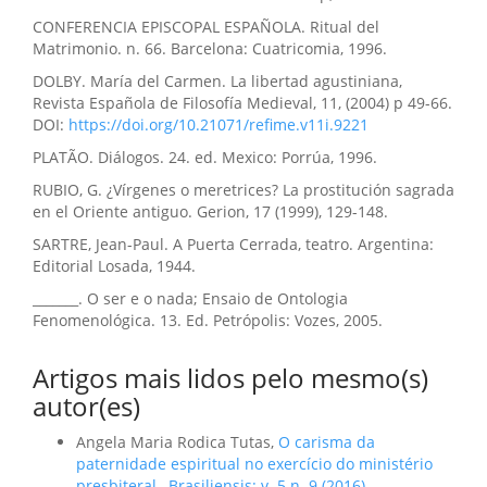
CONFERENCIA EPISCOPAL ESPAÑOLA. Ritual del
Matrimonio. n. 66. Barcelona: Cuatricomia, 1996.
DOLBY. María del Carmen. La libertad agustiniana,
Revista Española de Filosofía Medieval, 11, (2004) p 49-66.
DOI:
https://doi.org/10.21071/refime.v11i.9221
PLATÃO. Diálogos. 24. ed. Mexico: Porrúa, 1996.
RUBIO, G. ¿Vírgenes o meretrices? La prostitución sagrada
en el Oriente antiguo. Gerion, 17 (1999), 129-148.
SARTRE, Jean-Paul. A Puerta Cerrada, teatro. Argentina:
Editorial Losada, 1944.
_______. O ser e o nada; Ensaio de Ontologia
Fenomenológica. 13. Ed. Petrópolis: Vozes, 2005.
Artigos mais lidos pelo mesmo(s)
autor(es)
Angela Maria Rodica Tutas,
O carisma da
paternidade espiritual no exercício do ministério
presbiteral
,
Brasiliensis: v. 5 n. 9 (2016)