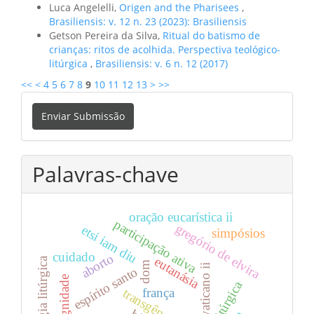
Luca Angelelli,
Origen and the Pharisees
,
Brasiliensis: v. 12 n. 23 (2023): Brasiliensis
Getson Pereira da Silva,
Ritual do batismo de
crianças: ritos de acolhida. Perspectiva teológico-
litúrgica
,
Brasiliensis: v. 6 n. 12 (2017)
<<
<
4
5
6
7
8
9
10
11
12
13
>
>>
Enviar
Enviar Submissão
Submissão
Palavras-chave
oração eucarística ii
participação ativa
gregório de elvira
etsi iam diu
simpósios
cuidado
aborto
eutanásia
teologia litúrgica
dom
vaticano ii
espírito santo
dignidade
frança
transgênero