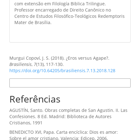
com extensão em Filología Biblica Trilingue.
Professor encarregado de Direito Canônico no
Centro de Estudos Filosófico-Teológicos Redemptoris
Mater de Brasília.
Como Citar
Murgui Copoví, J. S. (2018). ¿Eros versus Agape?.
Brasiliensis
,
7
(13), 117-130.
https://doi.org/10.64205/brasiliensis.7.13.2018.128
Formatos de Citação
Referências
AGUSTÍN, Santo. Obras completas de San Agustin. II. Las
Confesiones. 8 Ed. Madrid: Biblioteca de Autores
Cristianos, 1991
BENEDICTO XVI, Papa. Carta encíclica: Dios es amor:
Sobre el amor cristiano. Valencia: Edicep, 2006.