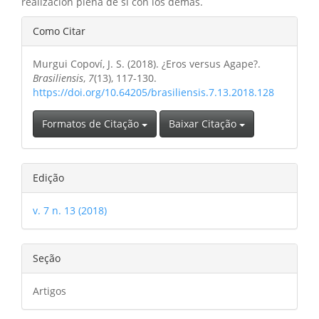
realización plena de sí con los demás.
Detalhes
Como Citar
do
Murgui Copoví, J. S. (2018). ¿Eros versus Agape?.
artigo
Brasiliensis
,
7
(13), 117-130.
https://doi.org/10.64205/brasiliensis.7.13.2018.128
Formatos de Citação
Baixar Citação
Edição
v. 7 n. 13 (2018)
Seção
Artigos