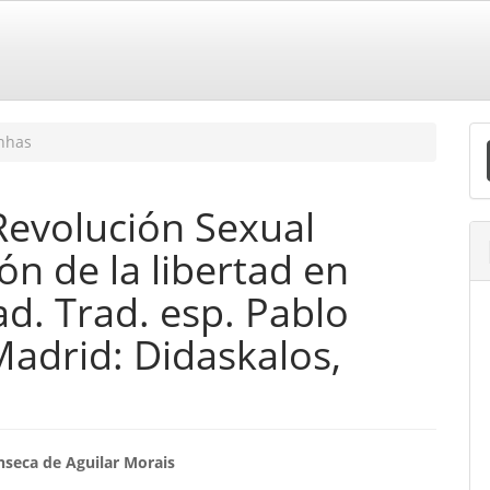
E
nhas
S
Revolución Sexual
ón de la libertad en
ad. Trad. esp. Pablo
adrid: Didaskalos,
eúdo
nseca de Aguilar Morais