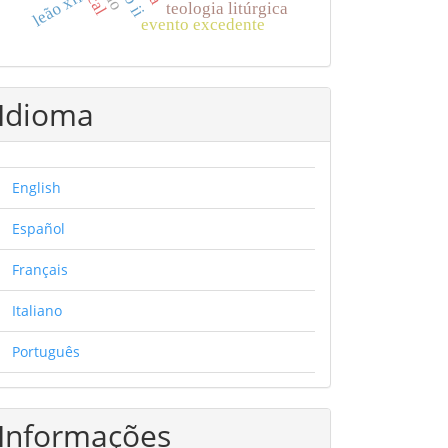
leão xii
teologia litúrgica
evento excedente
Idioma
English
Español
Français
Italiano
Português
Informações