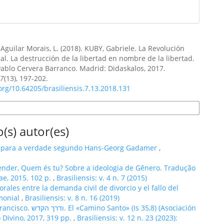
Aguilar Morais, L. (2018). KUBY, Gabriele. La Revolución
al. La destrucción de la libertad en nombre de la libertad.
Pablo Cervera Barranco. Madrid: Didaskalos, 2017.
,
7
(13), 197-202.
.org/10.64205/brasiliensis.7.13.2018.131
e Citação
(s) autor(es)
 para a verdade segundo Hans-Georg Gadamer
,
ender, Quem és tu? Sobre a ideologia de Gênero. Tradução
ae, 2015. 102 p.
,
Brasiliensis: v. 4 n. 7 (2015)
orales entre la demanda civil de divorcio y el fallo del
imonial
,
Brasiliensis: v. 8 n. 16 (2019)
» (Is 35,8) (Asociación
o Divino, 2017, 319 pp.
,
Brasiliensis: v. 12 n. 23 (2023):