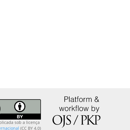
blicada sob a licença
ernacional
(CC BY 4.0)