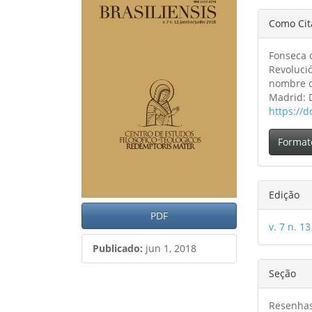
lateral
do
Detal
Como Cit
de
artig
do
artigos
princ
Fonseca d
artig
Revolució
nombre de
Madrid: 
https://d
Format
Edição
PDF
v. 7 n. 13
Publicado:
jun 1, 2018
Seção
Resenha