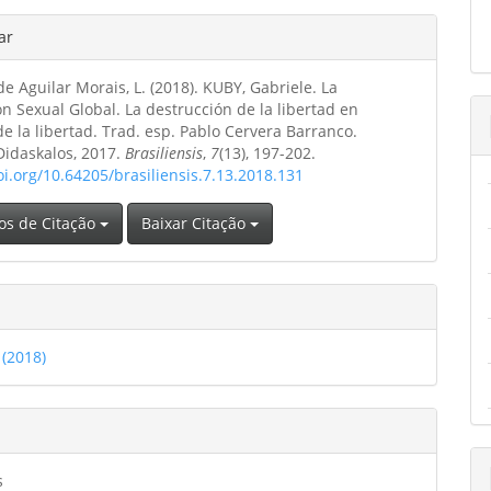
hes
ar
o
ipal
e Aguilar Morais, L. (2018). KUBY, Gabriele. La
o
n Sexual Global. La destrucción de la libertad en
 la libertad. Trad. esp. Pablo Cervera Barranco.
Didaskalos, 2017.
Brasiliensis
,
7
(13), 197-202.
oi.org/10.64205/brasiliensis.7.13.2018.131
os de Citação
Baixar Citação
 (2018)
s