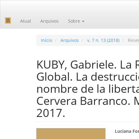
Navegação
Principal
Conteúdo
Atual
Arquivos
Sobre
principal
Barra
Lateral
Início
Arquivos
v. 7 n. 13 (2018)
Rese
KUBY, Gabriele. La 
Global. La destrucci
nombre de la libert
Cervera Barranco. M
2017.
Barra
Cont
Luciana Fo