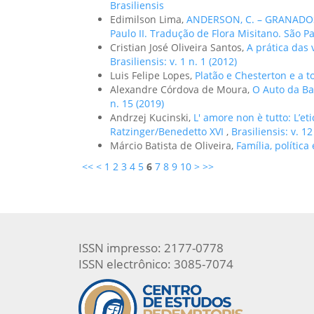
Brasiliensis
Edimilson Lima,
ANDERSON, C. – GRANADOS,
Paulo II. Tradução de Flora Misitano. São P
Cristian José Oliveira Santos,
A prática das 
Brasiliensis: v. 1 n. 1 (2012)
Luis Felipe Lopes,
Platão e Chesterton e a
Alexandre Córdova de Moura,
O Auto da Ba
n. 15 (2019)
Andrzej Kucinski,
L' amore non è tutto: L’et
Ratzinger/Benedetto XVI
,
Brasiliensis: v. 12
Márcio Batista de Oliveira,
Família, polític
<<
<
1
2
3
4
5
6
7
8
9
10
>
>>
ISSN impresso: 2177-0778
ISSN electrônico: 3085-7074