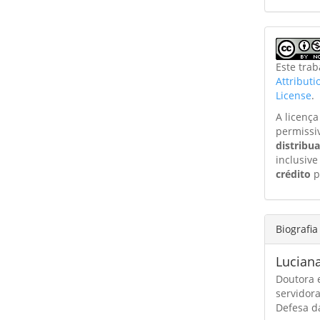
Este tra
Attribut
License
.
A licenç
permissi
distribu
inclusive
crédito
p
Biografia
Lucian
Doutora e
servidor
Defesa da