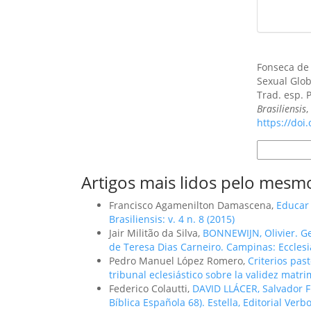
Como Citar
Fonseca de 
Sexual Glob
Trad. esp. 
Brasiliensis
https://doi
Formatos d
Artigos mais lidos pelo mesmo
Francisco Agamenilton Damascena,
Educar
Brasiliensis: v. 4 n. 8 (2015)
Jair Militão da Silva,
BONNEWIJN, Olivier. G
de Teresa Dias Carneiro. Campinas: Ecclesi
Pedro Manuel López Romero,
Criterios past
tribunal eclesiástico sobre la validez matr
Federico Colautti,
DAVID LLÁCER, Salvador Francisco. ודרך הקדש. El «Camino Santo
Bíblica Española 68). Estella, Editorial Verb