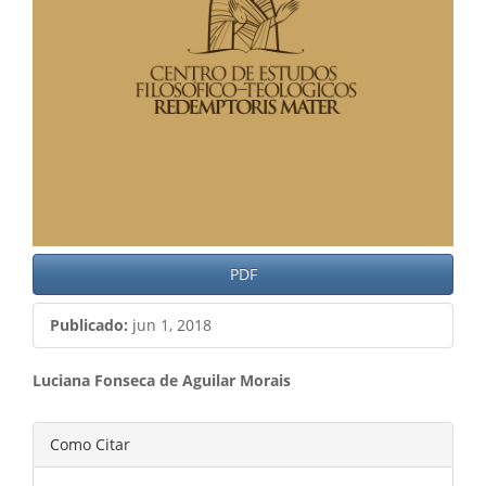
PDF
Publicado:
jun 1, 2018
Conteúdo
Luciana Fonseca de Aguilar Morais
do
Detalhes
Como Citar
artigo
do