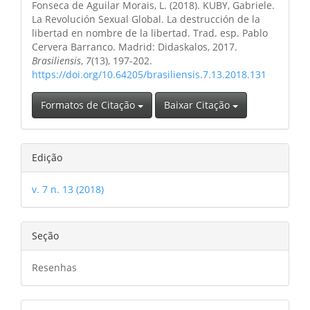
principal
Fonseca de Aguilar Morais, L. (2018). KUBY, Gabriele.
artigo
La Revolución Sexual Global. La destrucción de la
libertad en nombre de la libertad. Trad. esp. Pablo
Cervera Barranco. Madrid: Didaskalos, 2017.
Brasiliensis
,
7
(13), 197-202.
https://doi.org/10.64205/brasiliensis.7.13.2018.131
Formatos de Citação
Baixar Citação
Edição
v. 7 n. 13 (2018)
Seção
Resenhas