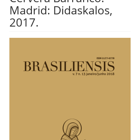
Madrid: Didaskalos,
2017.
Barra
lateral
de
artigos