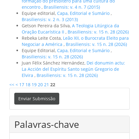
formação do presbítero para uma cultura do
encontro
,
Brasiliensis: v. 4 n. 7 (2015)
Equipe editorial,
Capa, Editorial e Sumário
,
Brasiliensis: v. 2 n. 3 (2013)
Getson Pereira da Silva,
A Teologia Litúrgica da
Oração Eucarística II
,
Brasiliensis: v. 15 n. 28 (2026)
Rebeka Leite Costa,
Leão XII, o Burocrata Eleito para
Negociar a América
,
Brasiliensis: v. 15 n. 28 (2026)
Equipe Editorial,
Capa, Editorial e Sumário
,
Brasiliensis: v. 15 n. 28 (2026)
Juan Félix Sánchez Hernández,
Dei donumin actu:
La Acción del Espíritu Santo según Gregorio de
Elvira
,
Brasiliensis: v. 15 n. 28 (2026)
<<
<
17
18
19
20
21
22
Enviar
Enviar Submissão
Submissão
Palavras-chave