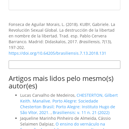
Como Citar
Fonseca de Aguilar Morais, L. (2018). KUBY, Gabriele. La
Revolución Sexual Global. La destrucción de la libertad
en nombre de la libertad. Trad. esp. Pablo Cervera
Barranco. Madrid: Didaskalos, 2017.
Brasiliensis
,
7
(13),
197-202.
https://doi.org/10.64205/brasiliensis.7.13.2018.131
Formatos de Citação
Artigos mais lidos pelo mesmo(s)
autor(es)
Lucas Carvalho de Medeiros,
CHESTERTON, Gilbert
Keith. Manalive. Porto Alegre: Sociedade
Chesterton Brasil; Porto Alegre: Instituto Hugo de
São Vítor, 2021.
,
Brasiliensis: v. 11 n. 21 (2022)
Jaqueline Marinho Pinheiro de Almeida, Cássio
Selaimen Dalpiaz,
O ensino do vernáculo na