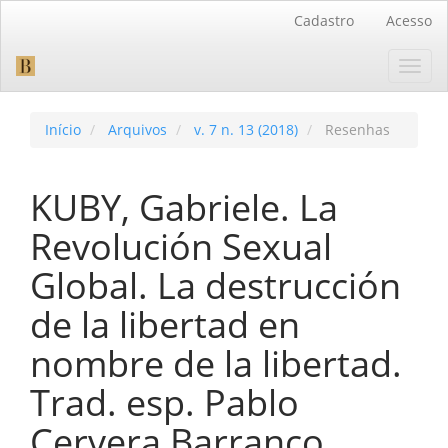
Navegação
Cadastro
Acesso
Principal
Conteúdo
Toggl
principal
navig
Barra
Lateral
Início
Arquivos
v. 7 n. 13 (2018)
Resenhas
KUBY, Gabriele. La
Revolución Sexual
Global. La destrucción
de la libertad en
nombre de la libertad.
Trad. esp. Pablo
Cervera Barranco.