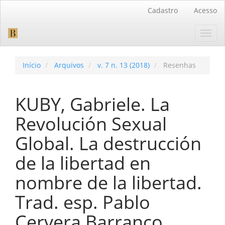
Navegação
Cadastro
Acesso
Principal
Conteúdo
Toggl
principal
navig
Barra
Lateral
Início
Arquivos
v. 7 n. 13 (2018)
Resenhas
KUBY, Gabriele. La
Revolución Sexual
Global. La destrucción
de la libertad en
nombre de la libertad.
Trad. esp. Pablo
Cervera Barranco.