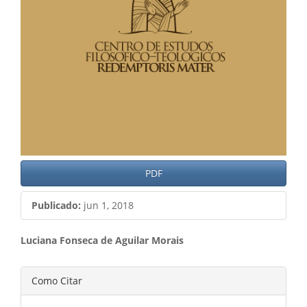
PDF
Publicado:
jun 1, 2018
Conteúdo
Luciana Fonseca de Aguilar Morais
do
Detalhes
Como Citar
artigo
do