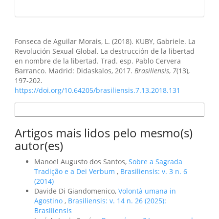
Como Citar
Fonseca de Aguilar Morais, L. (2018). KUBY, Gabriele. La
Revolución Sexual Global. La destrucción de la libertad
en nombre de la libertad. Trad. esp. Pablo Cervera
Barranco. Madrid: Didaskalos, 2017.
Brasiliensis
,
7
(13),
197-202.
https://doi.org/10.64205/brasiliensis.7.13.2018.131
Formatos de Citação
Artigos mais lidos pelo mesmo(s)
autor(es)
Manoel Augusto dos Santos,
Sobre a Sagrada
Tradição e a Dei Verbum
,
Brasiliensis: v. 3 n. 6
(2014)
Davide Di Giandomenico,
Volontà umana in
Agostino
,
Brasiliensis: v. 14 n. 26 (2025):
Brasiliensis