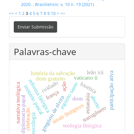
2020.
,
Brasiliensis: v. 10 n. 19 (2021)
<<
<
1
2
3
4
5
6
7
8
9
10
>
>>
Enviar
Enviar Submissão
Submissão
Palavras-chave
leão xii
história da salvação
participação ativa
vaticano ii
dom gratuito
reforma litúrgica
cuidado
bioética
espírito santo
ação
narrativa teológica
mistério pascal
frança
eutanásia
aborto
gregório de elvira
diplomacia papal
dom
sinais litúrgicos
transgênero
celebração
eucologia
teologia litúrgica