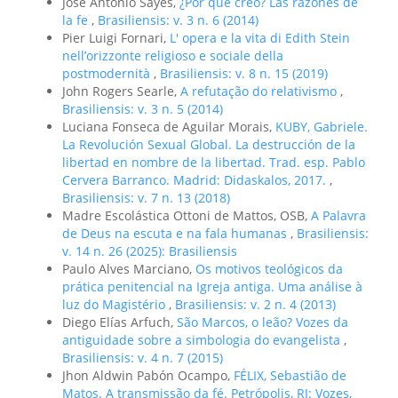
José Antonio Sayés,
¿Por qué creo? Las razones de
la fe
,
Brasiliensis: v. 3 n. 6 (2014)
Pier Luigi Fornari,
L' opera e la vita di Edith Stein
nell’orizzonte religioso e sociale della
postmodernità
,
Brasiliensis: v. 8 n. 15 (2019)
John Rogers Searle,
A refutação do relativismo
,
Brasiliensis: v. 3 n. 5 (2014)
Luciana Fonseca de Aguilar Morais,
KUBY, Gabriele.
La Revolución Sexual Global. La destrucción de la
libertad en nombre de la libertad. Trad. esp. Pablo
Cervera Barranco. Madrid: Didaskalos, 2017.
,
Brasiliensis: v. 7 n. 13 (2018)
Madre Escolástica Ottoni de Mattos, OSB,
A Palavra
de Deus na escuta e na fala humanas
,
Brasiliensis:
v. 14 n. 26 (2025): Brasiliensis
Paulo Alves Marciano,
Os motivos teológicos da
prática penitencial na Igreja antiga. Uma análise à
luz do Magistério
,
Brasiliensis: v. 2 n. 4 (2013)
Diego Elías Arfuch,
São Marcos, o leão? Vozes da
antiguidade sobre a simbologia do evangelista
,
Brasiliensis: v. 4 n. 7 (2015)
Jhon Aldwin Pabón Ocampo,
FÉLIX, Sebastião de
Matos. A transmissão da fé. Petrópolis, RJ: Vozes,