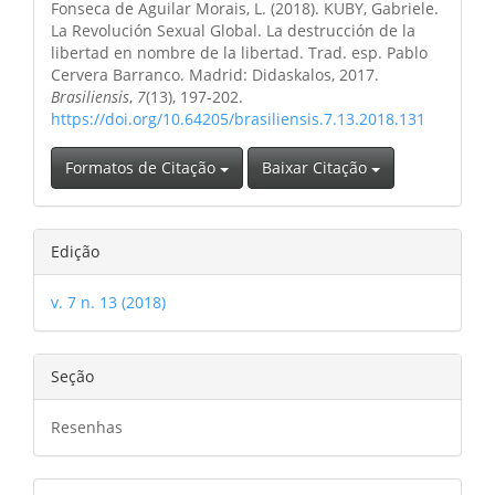
principal
Fonseca de Aguilar Morais, L. (2018). KUBY, Gabriele.
artigo
La Revolución Sexual Global. La destrucción de la
libertad en nombre de la libertad. Trad. esp. Pablo
Cervera Barranco. Madrid: Didaskalos, 2017.
Brasiliensis
,
7
(13), 197-202.
https://doi.org/10.64205/brasiliensis.7.13.2018.131
Formatos de Citação
Baixar Citação
Edição
v. 7 n. 13 (2018)
Seção
Resenhas