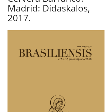
Madrid: Didaskalos,
2017.
Barra
lateral
de
artigos