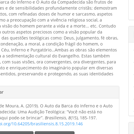
Barca do Inferno e O Auto da Compadecida são frutos de
ipal
es e de sensibilidades profundamente cristãs; demostram
xtos, com refinadas doses de humor e sarcasmo, aspetos
mo a preocupação com a vivência religiosa social, a
 a visão do homem perante a vida e a morte... etc. Contudo
 outros aspetos preciosos como a visão popular da
e das questões teológicas como: Deus, julgamento, fé obras,
condenação, a moral, a condição frágil do homem, o
o Céu, Inferno e Purgatório…Ambas as obras são elementos
ra a sedimentação cultural do Evangelho. Estas também
 com suas visões, ora convergentes, ora divergentes, para
nto e enriquecimento do imaginário popular em diversas
sentidos, preservando e protegendo, as suas identidades
hes
ar
e Moura, A. (2019). O Auto da Barca do Inferno e o Auto
o
decida: Uma Audição Teológica: “Você não está no
Aqui pode-se brincar”.
Brasiliensis
,
8
(15), 185-197.
oi.org/10.64205/brasiliensis.8.15.2019.146