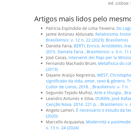
ed. Lisboa:
Artigos mais lidos pelo mesmo
Patrícia Espíndola de Lima Teixeira,
Do Log
Jaime Antúnez Aldunate,
Relativismo, hist
Brasiliensis: v. 12 n. 22 (2023): Brasiliensis
Daniela Faria,
BERTI, Enrico. Aristóteles, tr
2015. Daniela Faria
,
Brasiliensis: v. 6 n. 11
José Casas,
Interventi dei Papi per la Miss
Fernando Machado Brum,
Metafísica do co
(2013)
Dayane Araújo Negreiros,
WEST, Christophe
significado da vida, amor, sexo & gênero. T
Cultor de Livros, 2018.
,
Brasiliensis: v. 7 n.
Segundo Tejado Muñoz,
Arte e liturgia
,
Bra
Leandro Antunes e Silva,
DURÁN, José Rafae
Canção Nova, 2014. 221 p.
,
Brasiliensis: v. 
Angelo Lameri,
É necessário o estudo da t
(2020)
Marcello Acquaviva,
Modernità e postmodern
v. 13 n. 24 (2024)