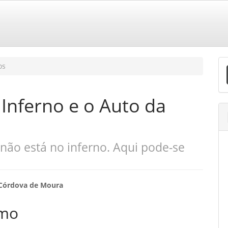
E
os
S
Inferno e o Auto da
não está no inferno. Aqui pode-se
eúdo
 Córdova de Moura
mo
o