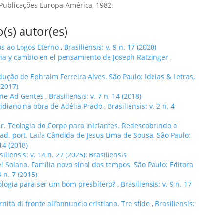
 Publicações Europa-América, 1982.
(s) autor(es)
os ao Logos Eterno
,
Brasiliensis: v. 9 n. 17 (2020)
oria y cambio en el pensamiento de Joseph Ratzinger
,
adução de Ephraim Ferreira Alves. São Paulo: Ideias & Letras,
 (2017)
ione Ad Gentes
,
Brasiliensis: v. 7 n. 14 (2018)
tidiano na obra de Adélia Prado
,
Brasiliensis: v. 2 n. 4
r. Teologia do Corpo para iniciantes. Redescobrindo o
rad. port. Laila Cândida de Jesus Lima de Sousa. São Paulo:
 14 (2018)
siliensis: v. 14 n. 27 (2025): Brasiliensis
l Solano. Família novo sinal dos tempos. São Paulo: Editora
4 n. 7 (2015)
eologia para ser um bom presbítero?
,
Brasiliensis: v. 9 n. 17
ità di fronte all’annuncio cristiano. Tre sfide
,
Brasiliensis: