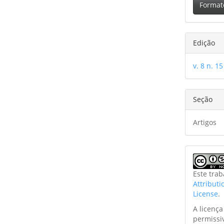
Format
Edição
v. 8 n. 15
Seção
Artigos
Este tra
Attribut
License
.
A licenç
permissi