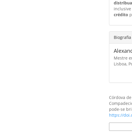
distribu
inclusive
crédito
p
Biografia
Alexan
Mestre em
Lisboa, P
Como Citar
Córdova de 
Compadecid
pode-se bri
https://doi
Formatos d