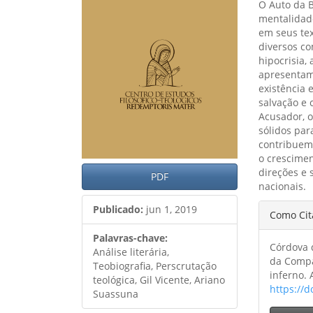
O Auto da 
artigos
princ
mentalidad
em seus te
diversos co
hipocrisia,
apresentam
existência 
salvação e 
Acusador, 
sólidos pa
contribuem,
o crescime
direções e 
PDF
nacionais.
Detal
Publicado:
jun 1, 2019
Como Cit
do
Palavras-chave:
Córdova d
artig
Análise literária,
da Compa
Teobiografia, Perscrutação
inferno. 
teológica, Gil Vicente, Ariano
https://d
Suassuna