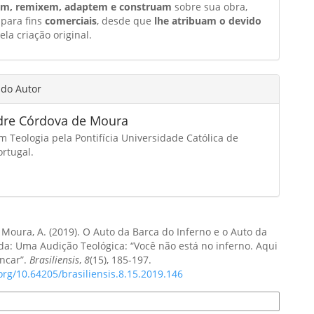
am, remixem, adaptem e construam
sobre sua obra,
 para fins
comerciais
, desde que
lhe atribuam o devido
ela criação original.
 do Autor
dre Córdova de Moura
 Teologia pela Pontifícia Universidade Católica de
ortugal.
Moura, A. (2019). O Auto da Barca do Inferno e o Auto da
a: Uma Audição Teológica: “Você não está no inferno. Aqui
ncar”.
Brasiliensis
,
8
(15), 185-197.
.org/10.64205/brasiliensis.8.15.2019.146
e Citação