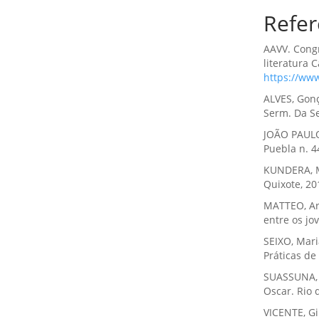
Refer
AAVV. Congr
literatura 
https://www
ALVES, Gonç
Serm. Da Se
JOÃO PAULO I
Puebla n. 4
KUNDERA, M
Quixote, 20
MATTEO, Arm
entre os jov
SEIXO, Maria
Práticas de 
SUASSUNA, 
Oscar. Rio d
VICENTE, Gi