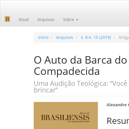
Navegação
Principal
Conteúdo
Atual
Arquivos
Sobre
principal
Barra
Lateral
Início
Arquivos
v. 8 n. 15 (2019)
Artig
O Auto da Barca do 
Compadecida
Uma Audição Teológica: “Você 
brincar”
Barra
Cont
Alexandre
lateral
do
Resu
de
artig