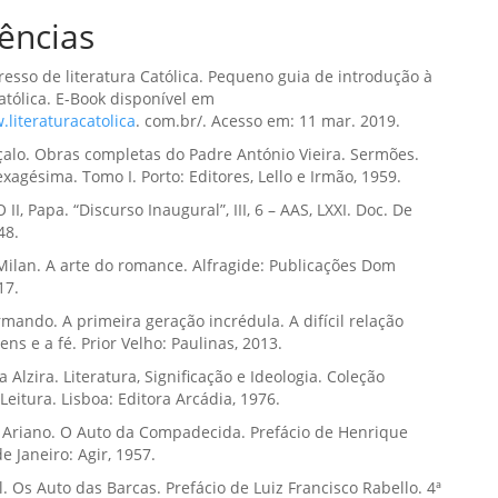
ências
esso de literatura Católica. Pequeno guia de introdução à
Católica. E-Book disponível em
.literaturacatolica
. com.br/. Acesso em: 11 mar. 2019.
alo. Obras completas do Padre António Vieira. Sermões.
xagésima. Tomo I. Porto: Editores, Lello e Irmão, 1959.
I, Papa. “Discurso Inaugural”, III, 6 – AAS, LXXI. Doc. De
48.
ilan. A arte do romance. Alfragide: Publicações Dom
17.
ando. A primeira geração incrédula. A difícil relação
ens e a fé. Prior Velho: Paulinas, 2013.
 Alzira. Literatura, Significação e Ideologia. Coleção
Leitura. Lisboa: Editora Arcádia, 1976.
Ariano. O Auto da Compadecida. Prefácio de Henrique
e Janeiro: Agir, 1957.
l. Os Auto das Barcas. Prefácio de Luiz Francisco Rabello. 4ª