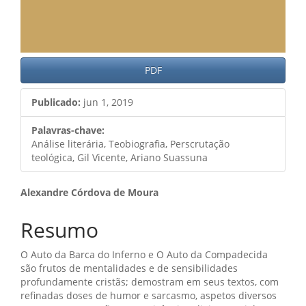
PDF
Publicado:
jun 1, 2019
Palavras-chave:
Análise literária, Teobiografia, Perscrutação
teológica, Gil Vicente, Ariano Suassuna
Conteúdo
Alexandre Córdova de Moura
do
Resumo
artigo
O Auto da Barca do Inferno e O Auto da Compadecida
principal
são frutos de mentalidades e de sensibilidades
profundamente cristãs; demostram em seus textos, com
refinadas doses de humor e sarcasmo, aspetos diversos