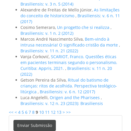
Brasiliensis: v. 3 n. 5 (2014)
Alexandre de Freitas de Mello Júnior,
As limitações
do conceito de historicismo
,
Brasiliensis: v. 6 n. 11
(2017)
Cosimo Semeraro,
Un progetto che si realizza
,
Brasiliensis: v. 1 n. 2 (2012)
Marcos André Nascimento Silva,
Bem-vindo à
intrusa necessária! O significado cristão da morte
,
Brasiliensis: v. 11 n. 21 (2022)
Vanja Ćorković,
SCARIOT, Franco. Questões éticas
em pacientes terminais segundo o personalismo.
Curitiba: Appris, 2021.
,
Brasiliensis: v. 11 n. 20
(2022)
Getson Pereira da Silva,
Ritual do batismo de
crianças: ritos de acolhida. Perspectiva teológico-
litúrgica
,
Brasiliensis: v. 6 n. 12 (2017)
Luca Angelelli,
Origen and the Pharisees
,
Brasiliensis: v. 12 n. 23 (2023): Brasiliensis
<<
<
4
5
6
7
8
9
10
11
12
13
>
>>
Enviar
Enviar Submissão
Submissão