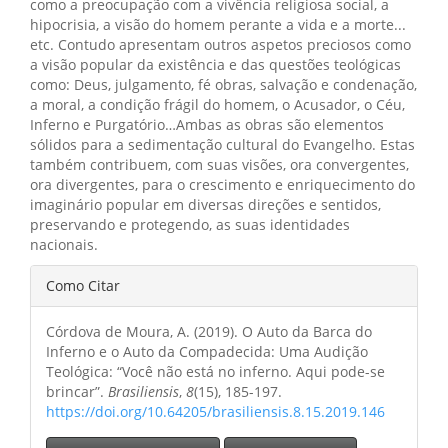
como a preocupação com a vivência religiosa social, a
hipocrisia, a visão do homem perante a vida e a morte...
etc. Contudo apresentam outros aspetos preciosos como
a visão popular da existência e das questões teológicas
como: Deus, julgamento, fé obras, salvação e condenação,
a moral, a condição frágil do homem, o Acusador, o Céu,
Inferno e Purgatório…Ambas as obras são elementos
sólidos para a sedimentação cultural do Evangelho. Estas
também contribuem, com suas visões, ora convergentes,
ora divergentes, para o crescimento e enriquecimento do
imaginário popular em diversas direções e sentidos,
preservando e protegendo, as suas identidades
nacionais.
Detalhes
Como Citar
do
Córdova de Moura, A. (2019). O Auto da Barca do
artigo
Inferno e o Auto da Compadecida: Uma Audição
Teológica: “Você não está no inferno. Aqui pode-se
brincar”.
Brasiliensis
,
8
(15), 185-197.
https://doi.org/10.64205/brasiliensis.8.15.2019.146