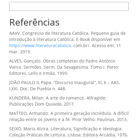
Formatos de Citação
Referências
AAVV. Congresso de literatura Católica. Pequeno guia de
introdução à literatura Católica. E-Book disponível em
https://www.literaturacatolica
. com.br/. Acesso em: 11
mar. 2019.
ALVES, Gonçalo. Obras completas do Padre António
Vieira. Sermões. Serm. Da Sexagésima. Tomo I. Porto:
Editores, Lello e Irmão, 1959.
JOÃO PAULO II, Papa. “Discurso Inaugural”, III, 6 – AAS,
LXXI. Doc. De Puebla n. 448.
KUNDERA, Milan. A arte do romance. Alfragide:
Publicações Dom Quixote, 2017.
MATTEO, Armando. A primeira geração incrédula. A difícil
relação entre os jovens e a fé. Prior Velho: Paulinas, 2013.
SEIXO, Maria Alzira. Literatura, Significação e Ideologia.
Coleção Práticas de Leitura. Lisboa: Editora Arcádia, 1976.