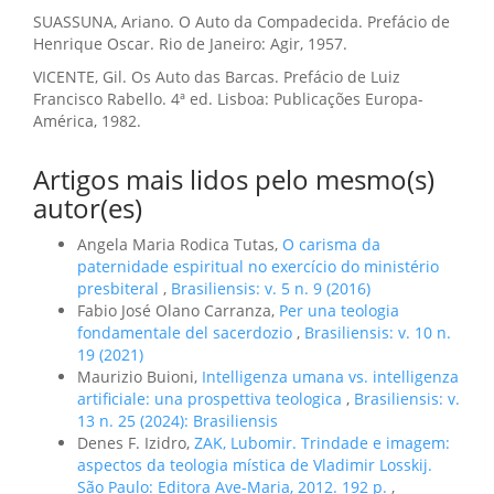
SUASSUNA, Ariano. O Auto da Compadecida. Prefácio de
Henrique Oscar. Rio de Janeiro: Agir, 1957.
VICENTE, Gil. Os Auto das Barcas. Prefácio de Luiz
Francisco Rabello. 4ª ed. Lisboa: Publicações Europa-
América, 1982.
Artigos mais lidos pelo mesmo(s)
autor(es)
Angela Maria Rodica Tutas,
O carisma da
paternidade espiritual no exercício do ministério
presbiteral
,
Brasiliensis: v. 5 n. 9 (2016)
Fabio José Olano Carranza,
Per una teologia
fondamentale del sacerdozio
,
Brasiliensis: v. 10 n.
19 (2021)
Maurizio Buioni,
Intelligenza umana vs. intelligenza
artificiale: una prospettiva teologica
,
Brasiliensis: v.
13 n. 25 (2024): Brasiliensis
Denes F. Izidro,
ZAK, Lubomir. Trindade e imagem:
aspectos da teologia mística de Vladimir Losskij.
São Paulo: Editora Ave-Maria, 2012. 192 p.
,