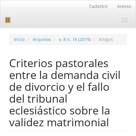
Navegação
Cadastro
Acesso
Principal
Conteúdo
Toggl
principal
navig
Barra
Lateral
Início
Arquivos
v. 8 n. 16 (2019)
Artigos
Criterios pastorales
entre la demanda civil
de divorcio y el fallo
del tribunal
eclesiástico sobre la
validez matrimonial