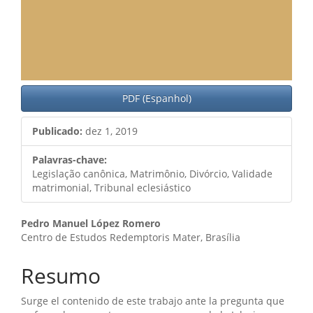
PDF (Espanhol)
Publicado:
dez 1, 2019
Palavras-chave:
Legislação canônica, Matrimônio, Divórcio, Validade
matrimonial, Tribunal eclesiástico
Conteúdo
Pedro Manuel López Romero
Centro de Estudos Redemptoris Mater, Brasília
do
artigo
Resumo
principal
Surge el contenido de este trabajo ante la pregunta que