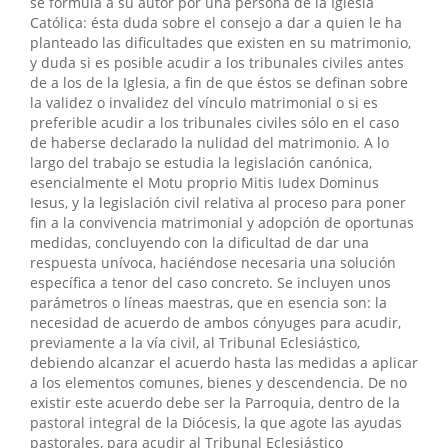
se formula a su autor por una persona de la Iglesia
Católica: ésta duda sobre el consejo a dar a quien le ha
planteado las dificultades que existen en su matrimonio,
y duda si es posible acudir a los tribunales civiles antes
de a los de la Iglesia, a fin de que éstos se definan sobre
la validez o invalidez del vínculo matrimonial o si es
preferible acudir a los tribunales civiles sólo en el caso
de haberse declarado la nulidad del matrimonio. A lo
largo del trabajo se estudia la legislación canónica,
esencialmente el Motu proprio Mitis Iudex Dominus
Iesus, y la legislación civil relativa al proceso para poner
fin a la convivencia matrimonial y adopción de oportunas
medidas, concluyendo con la dificultad de dar una
respuesta unívoca, haciéndose necesaria una solución
específica a tenor del caso concreto. Se incluyen unos
parámetros o líneas maestras, que en esencia son: la
necesidad de acuerdo de ambos cónyuges para acudir,
previamente a la vía civil, al Tribunal Eclesiástico,
debiendo alcanzar el acuerdo hasta las medidas a aplicar
a los elementos comunes, bienes y descendencia. De no
existir este acuerdo debe ser la Parroquia, dentro de la
pastoral integral de la Diócesis, la que agote las ayudas
pastorales, para acudir al Tribunal Eclesiástico