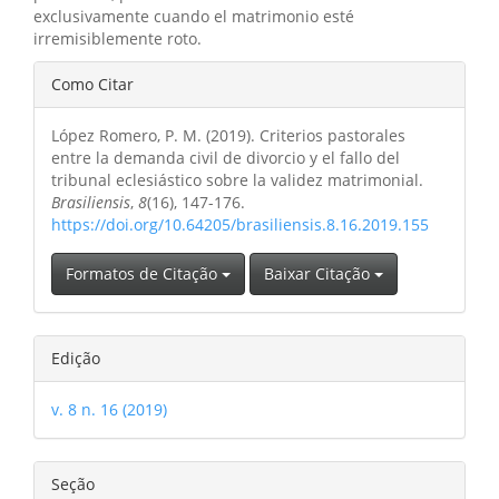
exclusivamente cuando el matrimonio esté
irremisiblemente roto.
Detalhes
Como Citar
do
López Romero, P. M. (2019). Criterios pastorales
artigo
entre la demanda civil de divorcio y el fallo del
tribunal eclesiástico sobre la validez matrimonial.
Brasiliensis
,
8
(16), 147-176.
https://doi.org/10.64205/brasiliensis.8.16.2019.155
Formatos de Citação
Baixar Citação
Edição
v. 8 n. 16 (2019)
Seção