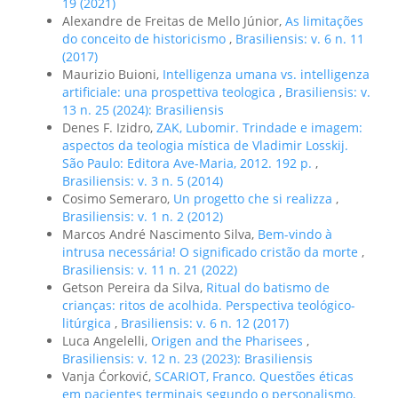
19 (2021)
Alexandre de Freitas de Mello Júnior,
As limitações
do conceito de historicismo
,
Brasiliensis: v. 6 n. 11
(2017)
Maurizio Buioni,
Intelligenza umana vs. intelligenza
artificiale: una prospettiva teologica
,
Brasiliensis: v.
13 n. 25 (2024): Brasiliensis
Denes F. Izidro,
ZAK, Lubomir. Trindade e imagem:
aspectos da teologia mística de Vladimir Losskij.
São Paulo: Editora Ave-Maria, 2012. 192 p.
,
Brasiliensis: v. 3 n. 5 (2014)
Cosimo Semeraro,
Un progetto che si realizza
,
Brasiliensis: v. 1 n. 2 (2012)
Marcos André Nascimento Silva,
Bem-vindo à
intrusa necessária! O significado cristão da morte
,
Brasiliensis: v. 11 n. 21 (2022)
Getson Pereira da Silva,
Ritual do batismo de
crianças: ritos de acolhida. Perspectiva teológico-
litúrgica
,
Brasiliensis: v. 6 n. 12 (2017)
Luca Angelelli,
Origen and the Pharisees
,
Brasiliensis: v. 12 n. 23 (2023): Brasiliensis
Vanja Ćorković,
SCARIOT, Franco. Questões éticas
em pacientes terminais segundo o personalismo.