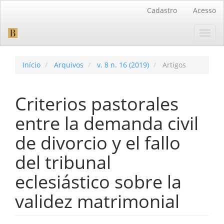
Navegação
Cadastro
Acesso
Principal
Conteúdo
Toggl
principal
navig
Barra
Lateral
Início
Arquivos
v. 8 n. 16 (2019)
Artigos
Criterios pastorales
entre la demanda civil
de divorcio y el fallo
del tribunal
eclesiástico sobre la
validez matrimonial