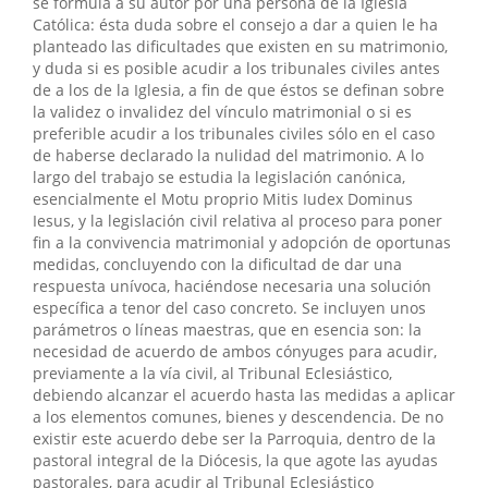
se formula a su autor por una persona de la Iglesia
Católica: ésta duda sobre el consejo a dar a quien le ha
planteado las dificultades que existen en su matrimonio,
y duda si es posible acudir a los tribunales civiles antes
de a los de la Iglesia, a fin de que éstos se definan sobre
la validez o invalidez del vínculo matrimonial o si es
preferible acudir a los tribunales civiles sólo en el caso
de haberse declarado la nulidad del matrimonio. A lo
largo del trabajo se estudia la legislación canónica,
esencialmente el Motu proprio Mitis Iudex Dominus
Iesus, y la legislación civil relativa al proceso para poner
fin a la convivencia matrimonial y adopción de oportunas
medidas, concluyendo con la dificultad de dar una
respuesta unívoca, haciéndose necesaria una solución
específica a tenor del caso concreto. Se incluyen unos
parámetros o líneas maestras, que en esencia son: la
necesidad de acuerdo de ambos cónyuges para acudir,
previamente a la vía civil, al Tribunal Eclesiástico,
debiendo alcanzar el acuerdo hasta las medidas a aplicar
a los elementos comunes, bienes y descendencia. De no
existir este acuerdo debe ser la Parroquia, dentro de la
pastoral integral de la Diócesis, la que agote las ayudas
pastorales, para acudir al Tribunal Eclesiástico