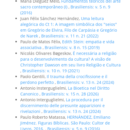
María Diéguez Melo,
Fundamentos teóricos del arte
sacro contemporâneo (I)
,
Brasiliensis: v. 5 n. 9
(2016)
Juan Félix Sánchez Hernández,
Uma leitura
alegórica do Ct 1: A imagem simbólica dos "seios"
em Gregório de Elvira, Filo de Carpásia e Gregório
de Narek
,
Brasiliensis: v. 11 n. 21 (2022)
Paulo de Matos Félix,
Edith Stein: empatia e vida
associativa
,
Brasiliensis: v. 8 n. 15 (2019)
Nicolás Olivares Bøgeskov,
É necessária a religião
para o desenvolvimento da cultura? A visão de
Christopher Dawson em seu livro Religião e Cultura
,
Brasiliensis: v. 10 n. 19 (2021)
Paolo Gentili,
Il trauma della crocifissione e il
perdono perfetto
,
Brasiliensis: v. 13 n. 24 (2024)
Antonio Insterguglielmi,
La Bioetica nel Diritto
Canonico
,
Brasiliensis: v. 15 n. 28 (2026)
Antonio Interguglielmi,
La procedura per il
discernimento delle presunte apparizioni e
rivelazioni
,
Brasiliensis: v. 13 n. 24 (2024)
Paulo Roberto Matassa,
HERNÁNDEZ, Emiliano
Jiménez. Figuras Bíblicas. São Paulo: Cultor de
Livros, 2016.
,
Brasiliensis: v. 5 n. 9 (2016)