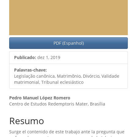
PDF (Espanhol)
Publicado:
dez 1, 2019
Palavras-chave:
Legislação canônica, Matrimônio, Divórcio, Validade
matrimonial, Tribunal eclesiástico
Conteúdo
Pedro Manuel López Romero
Centro de Estudos Redemptoris Mater, Brasília
do
artigo
Resumo
principal
Surge el contenido de este trabajo ante la pregunta que