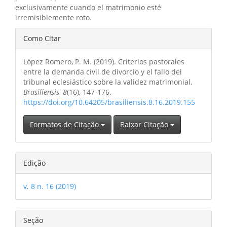
exclusivamente cuando el matrimonio esté
irremisiblemente roto.
Detalhes
Como Citar
do
López Romero, P. M. (2019). Criterios pastorales
artigo
entre la demanda civil de divorcio y el fallo del
tribunal eclesiástico sobre la validez matrimonial.
Brasiliensis
,
8
(16), 147-176.
https://doi.org/10.64205/brasiliensis.8.16.2019.155
Formatos de Citação
Baixar Citação
Edição
v. 8 n. 16 (2019)
Seção