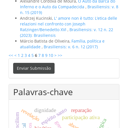
Alexandre Córdova de Moura,
O Auto da Barca do
Inferno e o Auto da Compadecida
,
Brasiliensis: v. 8
n. 15 (2019)
Andrzej Kucinski,
L' amore non è tutto: L’etica delle
relazioni nel confronto con Joseph
Ratzinger/Benedetto XVI
,
Brasiliensis: v. 12 n. 22
(2023): Brasiliensis
Márcio Batista de Oliveira,
Família, política e
atualidade
,
Brasiliensis: v. 6 n. 12 (2017)
<<
<
1
2
3
4
5
6
7
8
9
10
>
>>
Enviar
Enviar Submissão
Submissão
Palavras-chave
espírito santo
dignidade
reparação
revelação
participação ativa
aborto