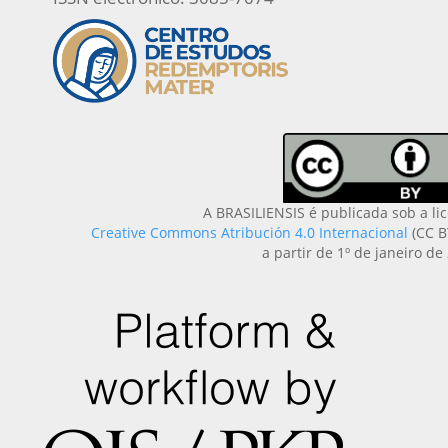
A BRASILIENSIS é publicada sob a li
Creative Commons Atribución 4.0 Internacional
(CC B
a partir de 1º de janeiro de