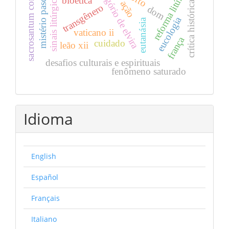
sacrosantum concilium
reforma litúrgica
gregório de elvira
sinais litúrgicos
mistério pascal
bioética
crítica histórica
ação
transgênero
dom
eucologia
eutanásia
vaticano ii
frança
cuidado
leão xii
desafios culturais e espirituais
fenômeno saturado
Idioma
English
Español
Français
Italiano