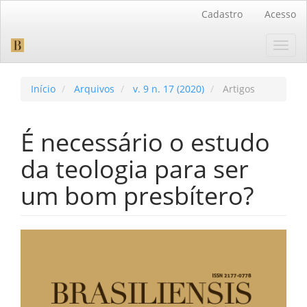
Navegação
Cadastro
Acesso
Principal
Conteúdo
Toggl
principal
navig
Barra
Lateral
Início
Arquivos
v. 9 n. 17 (2020)
Artigos
É necessário o estudo
da teologia para ser
um bom presbítero?
Barra
lateral
de