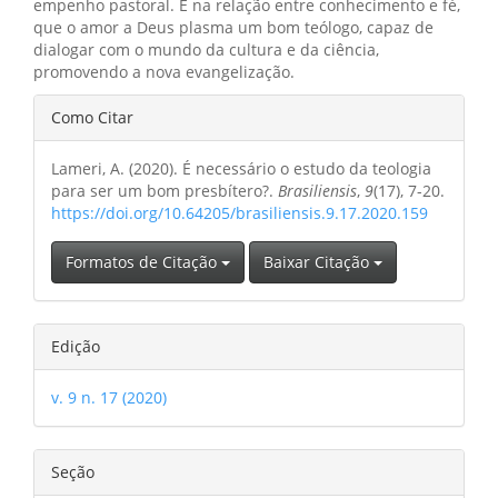
empenho pastoral. É na relação entre conhecimento e fé,
que o amor a Deus plasma um bom teólogo, capaz de
dialogar com o mundo da cultura e da ciência,
promovendo a nova evangelização.
Detalhes
Como Citar
do
Lameri, A. (2020). É necessário o estudo da teologia
artigo
para ser um bom presbítero?.
Brasiliensis
,
9
(17), 7-20.
https://doi.org/10.64205/brasiliensis.9.17.2020.159
Formatos de Citação
Baixar Citação
Edição
v. 9 n. 17 (2020)
Seção