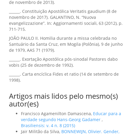
de novembro de 2013).
______. Constituição Apostólica Veritatis gaudium (8 de
novembro de 2017). GALANTINO, N. “Nuova
evangelizzazione”. In: Aggiornamenti sociali, 63 (2012), p.
711-715.
JOÃO PAULO II. Homilia durante a missa celebrada no
Santuário da Santa Cruz, em Mogila (Polônia), 9 de junho
de 1979, AAS 71 (1979).
______. Exortação Apostólica pós-sinodal Pastores dabo
vobis (25 de dezembro de 1992).
______. Carta encíclica Fides et ratio (14 de setembro de
1998).
Artigos mais lidos pelo mesmo(s)
autor(es)
Francisco Agamenilton Damascena,
Educar para a
verdade segundo Hans-Georg Gadamer
,
Brasiliensis: v. 4 n. 8 (2015)
Jair Militão da Silva,
BONNEWIJN, Olivier. Gender,