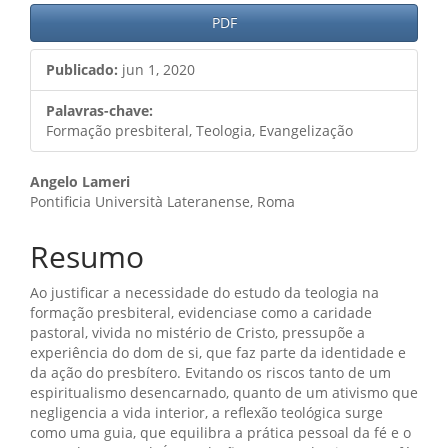
PDF
Publicado:
jun 1, 2020
Palavras-chave:
Formação presbiteral, Teologia, Evangelização
Conteúdo
Angelo Lameri
Pontificia Università Lateranense, Roma
do
artigo
Resumo
principal
Ao justificar a necessidade do estudo da teologia na
formação presbiteral, evidenciase como a caridade
pastoral, vivida no mistério de Cristo, pressupõe a
experiência do dom de si, que faz parte da identidade e
da ação do presbítero. Evitando os riscos tanto de um
espiritualismo desencarnado, quanto de um ativismo que
negligencia a vida interior, a reflexão teológica surge
como uma guia, que equilibra a prática pessoal da fé e o