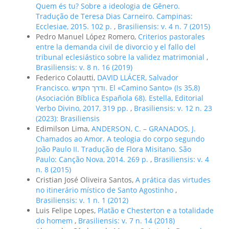
Quem és tu? Sobre a ideologia de Gênero.
Tradução de Teresa Dias Carneiro. Campinas:
Ecclesiae, 2015. 102 p.
,
Brasiliensis: v. 4 n. 7 (2015)
Pedro Manuel López Romero,
Criterios pastorales
entre la demanda civil de divorcio y el fallo del
tribunal eclesiástico sobre la validez matrimonial
,
Brasiliensis: v. 8 n. 16 (2019)
Federico Colautti,
DAVID LLÁCER, Salvador
Francisco. ודרך הקדש. El «Camino Santo» (Is 35,8)
(Asociación Bíblica Española 68). Estella, Editorial
Verbo Divino, 2017, 319 pp.
,
Brasiliensis: v. 12 n. 23
(2023): Brasiliensis
Edimilson Lima,
ANDERSON, C. – GRANADOS, J.
Chamados ao Amor. A teologia do corpo segundo
João Paulo II. Tradução de Flora Misitano. São
Paulo: Canção Nova, 2014. 269 p.
,
Brasiliensis: v. 4
n. 8 (2015)
Cristian José Oliveira Santos,
A prática das virtudes
no itinerário místico de Santo Agostinho
,
Brasiliensis: v. 1 n. 1 (2012)
Luis Felipe Lopes,
Platão e Chesterton e a totalidade
do homem
,
Brasiliensis: v. 7 n. 14 (2018)