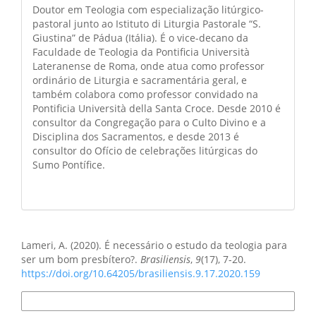
Doutor em Teologia com especialização litúrgico-
pastoral junto ao Istituto di Liturgia Pastorale “S.
Giustina” de Pádua (Itália). É o vice-decano da
Faculdade de Teologia da Pontificia Università
Lateranense de Roma, onde atua como professor
ordinário de Liturgia e sacramentária geral, e
também colabora como professor convidado na
Pontificia Università della Santa Croce. Desde 2010 é
consultor da Congregação para o Culto Divino e a
Disciplina dos Sacramentos, e desde 2013 é
consultor do Ofício de celebrações litúrgicas do
Sumo Pontífice.
Como Citar
Lameri, A. (2020). É necessário o estudo da teologia para
ser um bom presbítero?.
Brasiliensis
,
9
(17), 7-20.
https://doi.org/10.64205/brasiliensis.9.17.2020.159
Formatos de Citação