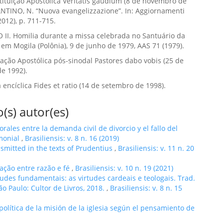
stituição Apostólica Veritatis gaudium (8 de novembro de
NTINO, N. “Nuova evangelizzazione”. In: Aggiornamenti
(2012), p. 711-715.
II. Homilia durante a missa celebrada no Santuário da
 em Mogila (Polônia), 9 de junho de 1979, AAS 71 (1979).
rtação Apostólica pós-sinodal Pastores dabo vobis (25 de
e 1992).
a encíclica Fides et ratio (14 de setembro de 1998).
(s) autor(es)
orales entre la demanda civil de divorcio y el fallo del
imonial
,
Brasiliensis: v. 8 n. 16 (2019)
nsmitted in the texts of Prudentius
,
Brasiliensis: v. 11 n. 20
ação entre razão e fé
,
Brasiliensis: v. 10 n. 19 (2021)
rtudes fundamentais: as virtudes cardeais e teologais. Trad.
o Paulo: Cultor de Livros, 2018.
,
Brasiliensis: v. 8 n. 15
olítica de la misión de la iglesia según el pensamiento de