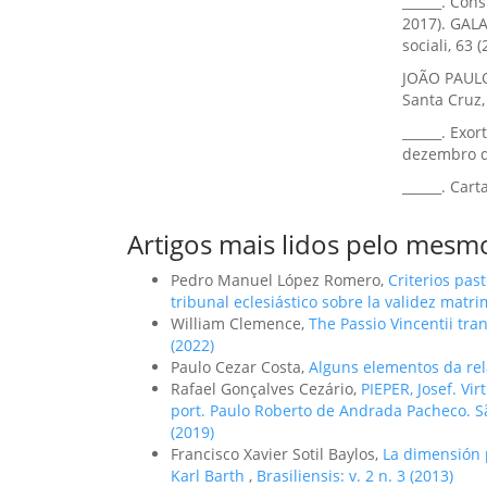
______. Con
2017). GALA
sociali, 63 
JOÃO PAULO 
Santa Cruz,
______. Exo
dezembro d
______. Cart
Artigos mais lidos pelo mesmo
Pedro Manuel López Romero,
Criterios past
tribunal eclesiástico sobre la validez matr
William Clemence,
The Passio Vincentii tra
(2022)
Paulo Cezar Costa,
Alguns elementos da rel
Rafael Gonçalves Cezário,
PIEPER, Josef. Vi
port. Paulo Roberto de Andrada Pacheco. Sã
(2019)
Francisco Xavier Sotil Baylos,
La dimensión p
Karl Barth
,
Brasiliensis: v. 2 n. 3 (2013)