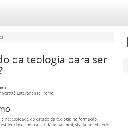
E
os
S
do da teologia para ser
?
eúdo
eri
Università Lateranense, Roma
o
mo
ipal
ar a necessidade do estudo da teologia na formação
, evidenciase como a caridade pastoral, vivida no mistério