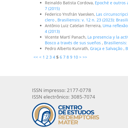
Reinaldo Batista Cordova,
Epoché e outros 
7 (2015)
Federico Ynsfrán Vaesken,
Las circunscripc
clero
,
Brasiliensis: v. 12 n. 23 (2023): Brasil
Antônio Luiz Catelan Ferreira,
Uma reflexão
4 (2013)
Vicente Martí Panach,
La presencia y la act
Bosco a través de sus sueños
,
Brasiliensis:
Pedro Alberto Kunrath,
Graça e Salvação
,
B
<<
<
1
2
3
4
5
6
7
8
9
10
>
>>
ISSN impresso: 2177-0778
ISSN electrônico: 3085-7074