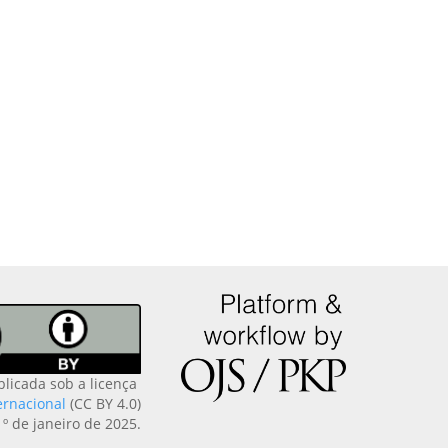
blicada sob a licença
ernacional
(CC BY 4.0)
1º de janeiro de 2025.