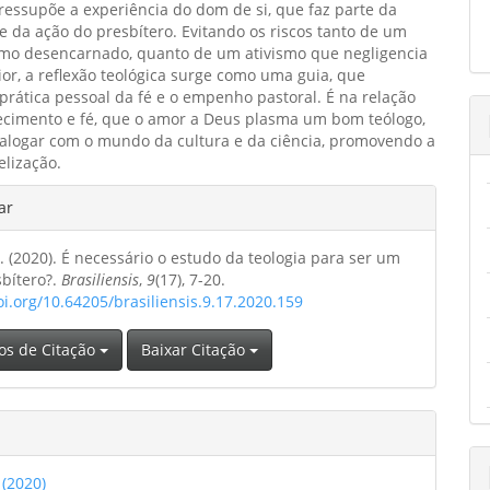
pressupõe a experiência do dom de si, que faz parte da
e da ação do presbítero. Evitando os riscos tanto de um
ismo desencarnado, quanto de um ativismo que negligencia
rior, a reflexão teológica surge como uma guia, que
 prática pessoal da fé e o empenho pastoral. É na relação
ecimento e fé, que o amor a Deus plasma um bom teólogo,
ialogar com o mundo da cultura e da ciência, promovendo a
lização.
hes
ar
. (2020). É necessário o estudo da teologia para ser um
o
bítero?.
Brasiliensis
,
9
(17), 7-20.
oi.org/10.64205/brasiliensis.9.17.2020.159
os de Citação
Baixar Citação
 (2020)