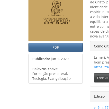
de Cristo, 
identidade 
espiritual
a vida inte
equilibra a
entre conh
capaz de d
nova evange
Detal
Como Cit
PDF
do
Lameri, A
artig
Publicado:
jun 1, 2020
bom pres
https://d
Palavras-chave:
Formação presbiteral,
Format
Teologia, Evangelização
Edição
v. 9 n. 17