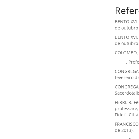
Refer
BENTO XVI. 
de outubro 
BENTO XVI. 
de outubro 
COLOMBO, G.
______. Prof
CONGREGAÇÃ
fevereiro d
CONGREGAÇÃ
Sacerdotali
FERRI, R. Fe
professare, 
Fidei”. Citt
FRANCISCO.
de 2013).