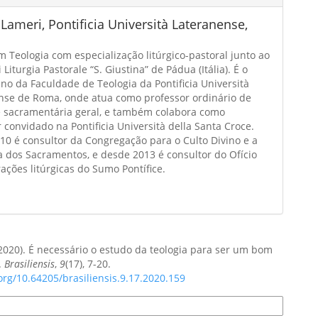
 Lameri,
Pontificia Università Lateranense,
 Teologia com especialização litúrgico-pastoral junto ao
i Liturgia Pastorale “S. Giustina” de Pádua (Itália). É o
no da Faculdade de Teologia da Pontificia Università
nse de Roma, onde atua como professor ordinário de
 e sacramentária geral, e também colabora como
 convidado na Pontificia Università della Santa Croce.
10 é consultor da Congregação para o Culto Divino e a
a dos Sacramentos, e desde 2013 é consultor do Ofício
ações litúrgicas do Sumo Pontífice.
(2020). É necessário o estudo da teologia para ser um bom
.
Brasiliensis
,
9
(17), 7-20.
.org/10.64205/brasiliensis.9.17.2020.159
e Citação