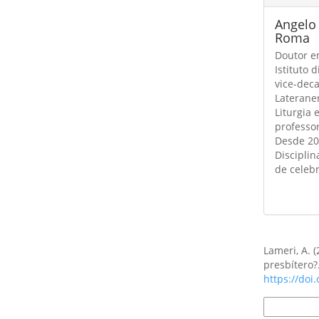
Angelo
Roma
Doutor em
Istituto d
vice-deca
Laterane
Liturgia
professor
Desde 20
Disciplin
de celebr
Como Citar
Lameri, A. 
presbítero?
https://doi
Formatos d