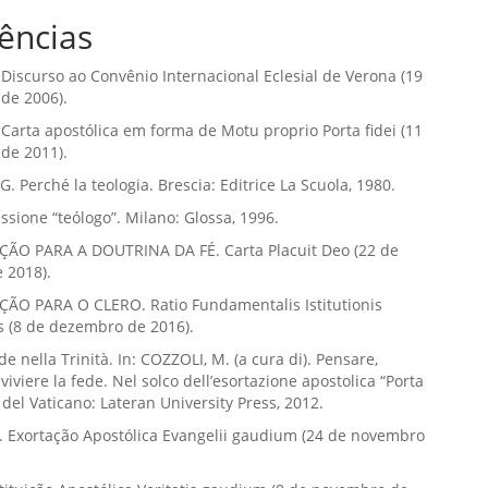
ências
Discurso ao Convênio Internacional Eclesial de Verona (19
de 2006).
Carta apostólica em forma de Motu proprio Porta fidei (11
de 2011).
 Perché la teologia. Brescia: Editrice La Scuola, 1980.
essione “teólogo”. Milano: Glossa, 1996.
O PARA A DOUTRINA DA FÉ. Carta Placuit Deo (22 de
e 2018).
O PARA O CLERO. Ratio Fundamentalis Istitutionis
s (8 de dezembro de 2016).
de nella Trinità. In: COZZOLI, M. (a cura di). Pensare,
viviere la fede. Nel solco dell’esortazione apostolica “Porta
à del Vaticano: Lateran University Press, 2012.
 Exortação Apostólica Evangelii gaudium (24 de novembro