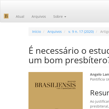
Navegação
Principal
Conteúdo
Atual
Arquivos
Sobre
principal
Barra
Lateral
Início
Arquivos
v. 9 n. 17 (2020)
Artig
É necessário o estu
um bom presbítero
Barra
Cont
Angelo Lam
Pontificia 
lateral
do
de
artig
Resu
artigos
princ
Ao justific
presbiteral