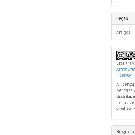
Seção
Artigos
Este tra
Attribut
License
.
A licenç
permissi
distribu
inclusive
crédito
p
Biografia