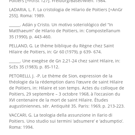
Poitiers [=FthSt 127]. Freiburg/Basel/Wien: 1984.
LADARIA, L. F. La cristologia de Hilario de Poitiers [=AnGr
255]. Roma: 1989.
______. Adán y Cristo. Un motivo soteriológico del “In
Matthaeum” de Hilario de Poitiers, in: Compostellanum
35 (1990), p. 443-460.
PELLAND, G. Le thème biblique du Règne chez Saint
Hilaire de Poitiers, in: Gr 60 (1979), p 639- 674.
______. Une exegèse de Gn 2,21-24 chez saint Hilaire, in:
ScEs 35 (1983), p. 85-112.
PETORELLI, J. -P. Le thème de Sion, expression de la
théologie da la rédemption dans l’œuvre de saint Hilaire
de Poitiers, in: Hilaire et son temps. Actes du colloque de
Poitiers, 29 septembre – 3 octobre 1968, à l’occasion du
XVI centenaire de la mort de saint Hilaire. Études
augustiniennes, sér. Antiquité 35. Paris: 1969, p. 213-223.
VACCARI, G. La teologia della assunzione in Ilario di
Poitiers. Uno studio sui termini ‘adsumere’ e ‘adsumptio’.
Roma: 1994.