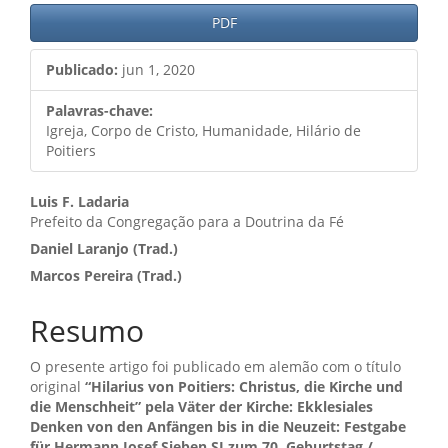
PDF
Publicado:
jun 1, 2020
Palavras-chave:
Igreja, Corpo de Cristo, Humanidade, Hilário de
Poitiers
Conteúdo
Luis F. Ladaria
Prefeito da Congregação para a Doutrina da Fé
do
Daniel Laranjo (Trad.)
artigo
Marcos Pereira (Trad.)
principal
Resumo
O presente artigo foi publicado em alemão com o título
original
“Hilarius von Poitiers: Christus, die Kirche und
die Menschheit” pela Väter der Kirche: Ekklesiales
Denken von den Anfängen bis in die Neuzeit: Festgabe
für Hermann Josef Sieben SJ zum 70. Geburtstag /