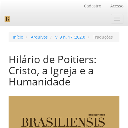
Navegação
Cadastro
Acesso
Principal
Conteúdo
Toggl
principal
navig
Barra
Lateral
Início
Arquivos
v. 9 n. 17 (2020)
Traduções
Hilário de Poitiers:
Cristo, a Igreja e a
Humanidade
Barra
lateral
de