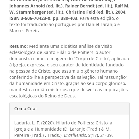
Johannes Arnold (ed. lit.), Rainer Berndt (ed. lit.), Ralf M.
W. Stammberger (ed. lit.), Christine Feld (ed. lit.), 2004,
ISBN 3-506-70423-0, pp. 389-403.
Para esta edição, o
texto foi traduzido ao português por Daniel Laranjo e
Marcos Pereira.
Resumo
: Mediante uma didática análise da visão
eclesiológica de Santo Hilário de Poitiers, o autor
demonstra como a imagem do “Corpo de Cristo”, aplicada
à Igreja, expressa o seu caráter de identidade fundado
na pessoa de Cristo, que assumiu o gênero humano,
conferindo-lhe a perspectiva da salvação. Tal “assunção”
da humanidade em Cristo, graças ao seu corpo glorioso,
manifesta a união misteriosa que desvela as implicações
escatológicas do Reino de Deus.
Detalhes
Como Citar
do
Ladaria, L. F. (2020). Hilário de Poitiers: Cristo, a
artigo
Igreja e a Humanidade (D. Laranjo (Trad.) & M.
Pereira (Trad.) , Trads.).
Brasiliensis
,
9
(17), 21-39.