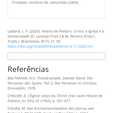
Trindade: mistério de comunhão (2009).
Como Citar
Ladaria, L. F. (2020). Hilário de Poitiers: Cristo, a Igreja e a
Humanidade (D. Laranjo (Trad.) & M. Pereira (Trad.) ,
Trads.).
Brasiliensis
,
9
(17), 21-39.
https://doi.org/10.64205/brasiliensis.9.17.2020.161
Formatos de Citação
Referências
BALTHASAR, H.U. Theodramatik. Zweiter Band: Die
Personen des Spiels. Teil 2: Die Personen in Christus.
Einsiedeln: 1978.
CHALIER, A. L’Église corps du Christ chez saint Hilaire de
Poitiers, in: EthL 41 (1965), p. 451-477.
FIGURA, M. Das Kirchenverständnis des Jilarius von