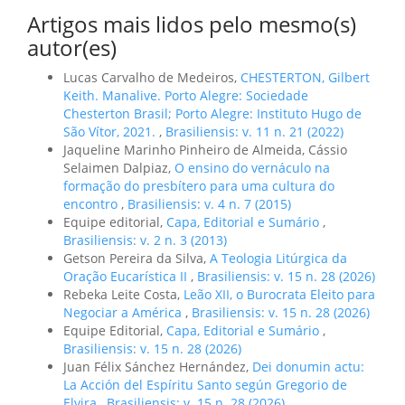
Artigos mais lidos pelo mesmo(s)
autor(es)
Lucas Carvalho de Medeiros,
CHESTERTON, Gilbert
Keith. Manalive. Porto Alegre: Sociedade
Chesterton Brasil; Porto Alegre: Instituto Hugo de
São Vítor, 2021.
,
Brasiliensis: v. 11 n. 21 (2022)
Jaqueline Marinho Pinheiro de Almeida, Cássio
Selaimen Dalpiaz,
O ensino do vernáculo na
formação do presbítero para uma cultura do
encontro
,
Brasiliensis: v. 4 n. 7 (2015)
Equipe editorial,
Capa, Editorial e Sumário
,
Brasiliensis: v. 2 n. 3 (2013)
Getson Pereira da Silva,
A Teologia Litúrgica da
Oração Eucarística II
,
Brasiliensis: v. 15 n. 28 (2026)
Rebeka Leite Costa,
Leão XII, o Burocrata Eleito para
Negociar a América
,
Brasiliensis: v. 15 n. 28 (2026)
Equipe Editorial,
Capa, Editorial e Sumário
,
Brasiliensis: v. 15 n. 28 (2026)
Juan Félix Sánchez Hernández,
Dei donumin actu:
La Acción del Espíritu Santo según Gregorio de
Elvira
,
Brasiliensis: v. 15 n. 28 (2026)