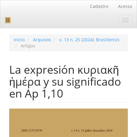
Navegação
Cadastro
Acesso
Principal
Conteúdo
Toggl
principal
navig
Barra
Lateral
Início
Arquivos
v. 13 n. 25 (2024): Brasiliensis
Artigos
La expresión κυριακῆ
ἡμέρα y su significado
en Ap 1,10
Barra
lateral
de