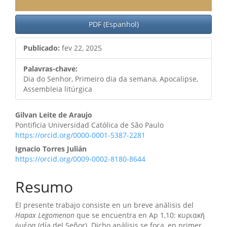
PDF (Espanhol)
Publicado:
fev 22, 2025
Palavras-chave:
Dia do Senhor, Primeiro dia da semana, Apocalipse,
Assembleia litúrgica
Conteúdo
Gilvan Leite de Araujo
Pontificia Universidad Católica de São Paulo
do
https://orcid.org/0000-0001-5387-2281
artigo
Ignacio Torres Julián
https://orcid.org/0009-0002-8180-8644
principal
Resumo
El presente trabajo consiste en un breve análisis del
Hapax Legomenon
que se encuentra en Ap 1,10: κυριακῆ
ἡμέρα (día del Señor). Dicho análisis se foca, en primer