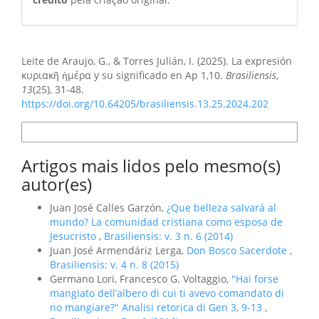
Como Citar
Leite de Araujo, G., & Torres Julián, I. (2025). La expresión
κυριακῆ ἡμέρα y su significado en Ap 1,10.
Brasiliensis
,
13
(25), 31-48.
https://doi.org/10.64205/brasiliensis.13.25.2024.202
Formatos de Citação
Artigos mais lidos pelo mesmo(s)
autor(es)
Juan José Calles Garzón,
¿Que belleza salvará al
mundo? La comunidad cristiana como esposa de
Jesucristo
,
Brasiliensis: v. 3 n. 6 (2014)
Juan José Armendáriz Lerga,
Don Bosco Sacerdote
,
Brasiliensis: v. 4 n. 8 (2015)
Germano Lori, Francesco G. Voltaggio,
"Hai forse
mangiato dell’albero di cui ti avevo comandato di
no mangiare?" Analisi retorica di Gen 3, 9-13
,