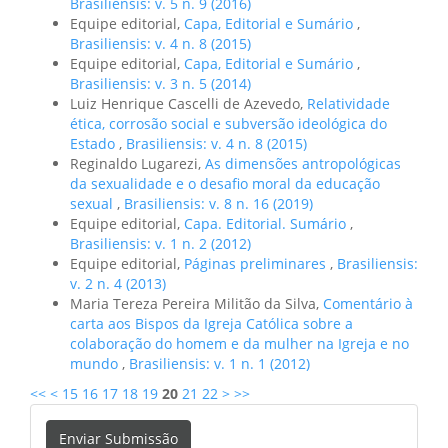
Brasiliensis: v. 5 n. 9 (2016)
Equipe editorial,
Capa, Editorial e Sumário
,
Brasiliensis: v. 4 n. 8 (2015)
Equipe editorial,
Capa, Editorial e Sumário
,
Brasiliensis: v. 3 n. 5 (2014)
Luiz Henrique Cascelli de Azevedo,
Relatividade
ética, corrosão social e subversão ideológica do
Estado
,
Brasiliensis: v. 4 n. 8 (2015)
Reginaldo Lugarezi,
As dimensões antropológicas
da sexualidade e o desafio moral da educação
sexual
,
Brasiliensis: v. 8 n. 16 (2019)
Equipe editorial,
Capa. Editorial. Sumário
,
Brasiliensis: v. 1 n. 2 (2012)
Equipe editorial,
Páginas preliminares
,
Brasiliensis:
v. 2 n. 4 (2013)
Maria Tereza Pereira Militão da Silva,
Comentário à
carta aos Bispos da Igreja Católica sobre a
colaboração do homem e da mulher na Igreja e no
mundo
,
Brasiliensis: v. 1 n. 1 (2012)
<<
<
15
16
17
18
19
20
21
22
>
>>
Enviar
Enviar Submissão