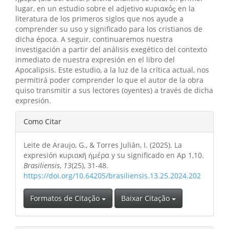
lugar, en un estudio sobre el adjetivo κυριακόϛ en la
literatura de los primeros siglos que nos ayude a
comprender su uso y significado para los cristianos de
dicha época. A seguir, continuaremos nuestra
investigación a partir del análisis exegético del contexto
inmediato de nuestra expresión en el libro del
Apocalipsis. Este estudio, a la luz de la crítica actual, nos
permitirá poder comprender lo que el autor de la obra
quiso transmitir a sus lectores (oyentes) a través de dicha
expresión.
Detalhes
Como Citar
do
Leite de Araujo, G., & Torres Julián, I. (2025). La
artigo
expresión κυριακῆ ἡμέρα y su significado en Ap 1,10.
Brasiliensis
,
13
(25), 31-48.
https://doi.org/10.64205/brasiliensis.13.25.2024.202
Formatos de Citação
Baixar Citação