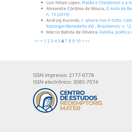
Luis Felipe Lopes,
Platão e Chesterton e a
Alexandre Córdova de Moura,
O Auto da Ba
n. 15 (2019)
Andrzej Kucinski,
L' amore non è tutto: L’et
Ratzinger/Benedetto XVI
,
Brasiliensis: v. 12
Márcio Batista de Oliveira,
Família, polític
<<
<
1
2
3
4
5
6
7
8
9
10
>
>>
ISSN impresso: 2177-0778
ISSN electrônico: 3085-7074