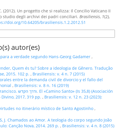
 (2012). Un progetto che si realizza: Il Concilio Vaticano II
o studio degli archivi dei padri conciliari.
Brasiliensis
,
1
(2),
ps://doi.org/10.64205/brasiliensis.1.2.2012.51
e Citação
(s) autor(es)
 para a verdade segundo Hans-Georg Gadamer
,
ender, Quem és tu? Sobre a ideologia de Gênero. Tradução
ae, 2015. 102 p.
,
Brasiliensis: v. 4 n. 7 (2015)
orales entre la demanda civil de divorcio y el fallo del
imonial
,
Brasiliensis: v. 8 n. 16 (2019)
» (Is 35,8) (Asociación
o Divino, 2017, 319 pp.
,
Brasiliensis: v. 12 n. 23 (2023):
virtudes no itinerário místico de Santo Agostinho
,
 J. Chamados ao Amor. A teologia do corpo segundo João
aulo: Canção Nova, 2014. 269 p.
,
Brasiliensis: v. 4 n. 8 (2015)