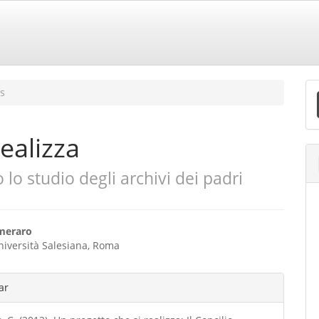
E
s
S
ealizza
o lo studio degli archivi dei padri
eúdo
meraro
Università Salesiana, Roma
o
hes
ar
ipal