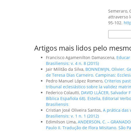
Como Citar
Semeraro, C.
attraverso l
95-102.
htt
Formatos d
Artigos mais lidos pelo mesmo
Francisco Agamenilton Damascena,
Educar
Brasiliensis: v. 4 n. 8 (2015)
Jair Militão da Silva,
BONNEWIJN, Olivier. G
de Teresa Dias Carneiro. Campinas: Ecclesi
Pedro Manuel López Romero,
Criterios past
tribunal eclesiástico sobre la validez matr
Federico Colautti,
DAVID LLÁCER, Salvador Francisco. ודרך הקדש. El «Camino Santo
Bíblica Española 68). Estella, Editorial Verb
Brasiliensis
Cristian José Oliveira Santos,
A prática das 
Brasiliensis: v. 1 n. 1 (2012)
Edimilson Lima,
ANDERSON, C. – GRANADOS,
Paulo II. Tradução de Flora Misitano. São P