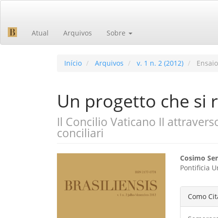
Navegação
Principal
Conteúdo
Atual
Arquivos
Sobre
principal
Barra
Lateral
Início
Arquivos
v. 1 n. 2 (2012)
Ensaio
Un progetto che si r
Il Concilio Vaticano II attravers
conciliari
Barra
Cont
Cosimo Se
Pontificia 
lateral
do
de
artig
Detal
Como Cit
artigos
princ
do