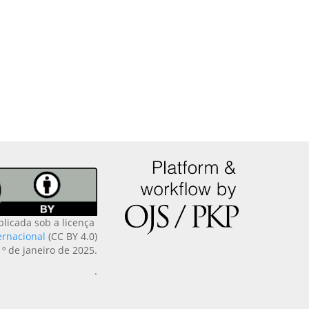
blicada sob a licença
ernacional
(CC BY 4.0)
1º de janeiro de 2025.
.