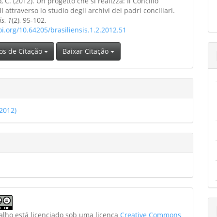
 C. (2012). Un progetto che si realizza: Il Concilio
o
II attraverso lo studio degli archivi dei padri conciliari.
is
,
1
(2), 95-102.
oi.org/10.64205/brasiliensis.1.2.2012.51
os de Citação
Baixar Citação
(2012)
balho está licenciado sob uma licença
Creative Commons