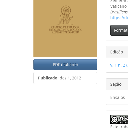
Semeraro,
artig
Vaticano 
Brasiliens
https://d
Format
Edição
PDF (Italiano)
v. 1 n. 2 
Publicado:
dez 1, 2012
Seção
Ensaios
Este tra