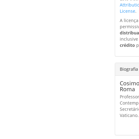
Attribut
License
.
A licenç
permissi
distribu
inclusive
crédito
p
Biografia
Cosimo
Roma
Professor
Contempo
Secretári
Vaticano.