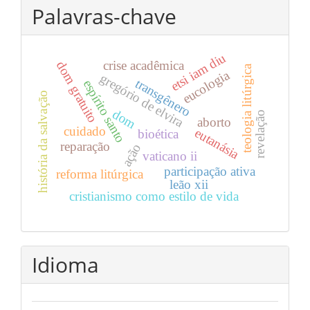
Palavras-chave
etsi iam diu
crise acadêmica
dom gratuito
teologia litúrgica
eucologia
gregório de elvira
transgênero
espírito santo
história da salvação
dom
revelação
aborto
cuidado
eutanásia
bioética
reparação
ação
vaticano ii
participação ativa
reforma litúrgica
leão xii
cristianismo como estilo de vida
Idioma