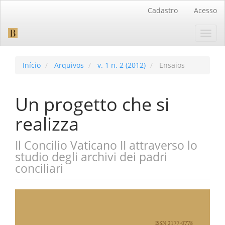
Navegação
Cadastro
Acesso
Principal
Conteúdo
Toggl
principal
navig
Barra
Lateral
Início
Arquivos
v. 1 n. 2 (2012)
Ensaios
Un progetto che si
realizza
Il Concilio Vaticano II attraverso lo
studio degli archivi dei padri
conciliari
Barra
lateral