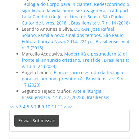
Teologia do Corpo para iniciantes. Redescobrindo o
significado da vida, amor, sexo & gênero. Trad. port.
Laila Cândida de Jesus Lima de Sousa. São Paulo:
Cultor de Livros, 2018.
,
Brasiliensis: v. 7 n. 14 (2018)
Leandro Antunes e Silva,
DURÁN, José Rafael
Solano. Família novo sinal dos tempos. São Paulo:
Editora Canção Nova, 2014. 221 p.
,
Brasiliensis: v. 4
n. 7 (2015)
Marcello Acquaviva,
Modernità e postmodernità di
fronte all’annuncio cristiano. Tre sfide
,
Brasiliensis:
v. 13 n. 24 (2024)
Angelo Lameri,
É necessário o estudo da teologia
para ser um bom presbítero?
,
Brasiliensis: v. 9 n.
17 (2020)
Segundo Tejado Muñoz,
Arte e liturgia
,
Brasiliensis: v. 14 n. 27 (2025): Brasiliensis
<<
<
3
4
5
6
7
8
9
10
11
12
>
>>
Enviar
Enviar Submissão
Submissão