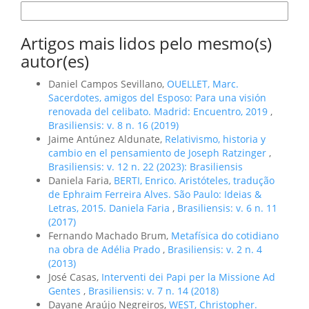
Formatos de Citação
Artigos mais lidos pelo mesmo(s)
autor(es)
Daniel Campos Sevillano,
OUELLET, Marc.
Sacerdotes, amigos del Esposo: Para una visión
renovada del celibato. Madrid: Encuentro, 2019
,
Brasiliensis: v. 8 n. 16 (2019)
Jaime Antúnez Aldunate,
Relativismo, historia y
cambio en el pensamiento de Joseph Ratzinger
,
Brasiliensis: v. 12 n. 22 (2023): Brasiliensis
Daniela Faria,
BERTI, Enrico. Aristóteles, tradução
de Ephraim Ferreira Alves. São Paulo: Ideias &
Letras, 2015. Daniela Faria
,
Brasiliensis: v. 6 n. 11
(2017)
Fernando Machado Brum,
Metafísica do cotidiano
na obra de Adélia Prado
,
Brasiliensis: v. 2 n. 4
(2013)
José Casas,
Interventi dei Papi per la Missione Ad
Gentes
,
Brasiliensis: v. 7 n. 14 (2018)
Dayane Araújo Negreiros,
WEST, Christopher.