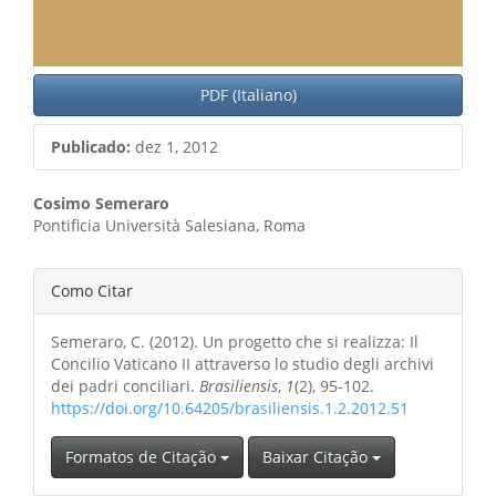
PDF (Italiano)
Publicado:
dez 1, 2012
Conteúdo
Cosimo Semeraro
Pontificia Università Salesiana, Roma
do
artigo
Detalhes
Como Citar
principal
do
Semeraro, C. (2012). Un progetto che si realizza: Il
artigo
Concilio Vaticano II attraverso lo studio degli archivi
dei padri conciliari.
Brasiliensis
,
1
(2), 95-102.
https://doi.org/10.64205/brasiliensis.1.2.2012.51
Formatos de Citação
Baixar Citação