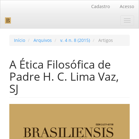
Navegação
Cadastro
Acesso
Principal
Conteúdo
Toggl
principal
navig
Barra
Lateral
Início
Arquivos
v. 4 n. 8 (2015)
Artigos
A Ética Filosófica de
Padre H. C. Lima Vaz,
SJ
Barra
lateral
de