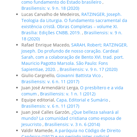
como fundamento do Estado brasileiro
,
Brasiliensis: v. 9 n. 18 (2020)
Lucas Carvalho de Medeiros,
RATZINGER, Joseph.
Teologia da Liturgia. O fundamento sacramental da
existência cristã. Obras Completas – volume XI.
Brasília: Edições CNBB, 2019.
,
Brasiliensis: v. 9 n.
18 (2020)
Rafael Enrique Macedo,
SARAH, Robert; RATZINGER,
Joseph. Do profundo de nosso coração. Cardeal
Sarah, com a colaboração de Bento XVI. trad. port.
Mauricio Pagotto Marsola. São Paulo: Fons
Sapientiae, 2020.
,
Brasiliensis: v. 9 n. 17 (2020)
Giulio Cargnello,
Giovanni Battista Vico
,
Brasiliensis: v. 6 n. 11 (2017)
Juan José Armendáriz Lerga,
O presbítero e a vida
comum
,
Brasiliensis: v. 1 n. 1 (2012)
Equipe editorial,
Capa, Editorial e Sumário
,
Brasiliensis: v. 6 n. 11 (2017)
Juan José Calles Garzón,
¿Que belleza salvará al
mundo? La comunidad cristiana como esposa de
Jesucristo
,
Brasiliensis: v. 3 n. 6 (2014)
Valdir Mamede,
A paróquia no Código de Direito
Canônico (1917) e no período inter-codicial
,