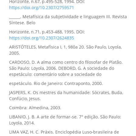
Horizonte, n.67, p.495-528, 1994. DOI:
https://doi.org/10.2307/2759571
______. Metafísica da subjetividade e linguagem III. Revista
Síntese. Belo
Horizonte, n.71, p.453-488, 1995. DOI:
https://doi.org/10.2307/2624835
ARISTÓTELES, Metafísica I, 1, 980a 20. São Paulo, Loyola,
2005.
CARDOSO, D. A alma como centro do filosofar de Platão.
São Paulo: Loyola, 2006. DEBORD, G. A sociedade do
espetáculo: comentário sobre a sociedade do
espetáculo. Rio de Janeiro: Contraponto, 2000.
JASPERS, K. Os mestres da humanidade: Sócrates, Buda,
Confúcio, Jesus.
Coimbra: Almedina, 2003.
LIBANIO, J. B. A arte de formar-se. 7° edição. São Paulo:
Loyola, 2014.
LIMA VAZ, H. C. Práxis. Enciclopédia Luso-brasileira de