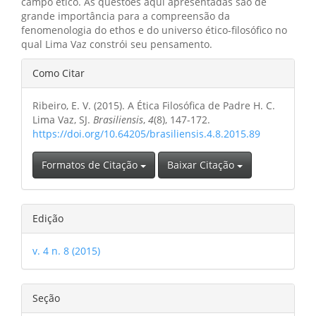
campo ético. As questões aqui apresentadas são de
grande importância para a compreensão da
fenomenologia do ethos e do universo ético-filosófico no
qual Lima Vaz constrói seu pensamento.
Detalhes
Como Citar
do
Ribeiro, E. V. (2015). A Ética Filosófica de Padre H. C.
artigo
Lima Vaz, SJ.
Brasiliensis
,
4
(8), 147-172.
https://doi.org/10.64205/brasiliensis.4.8.2015.89
Formatos de Citação
Baixar Citação
Edição
v. 4 n. 8 (2015)
Seção