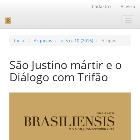
Navegação
Cadastro
Acesso
Principal
Conteúdo
Toggl
principal
navig
Barra
Lateral
Início
Arquivos
v. 5 n. 10 (2016)
Artigos
São Justino mártir e o
Diálogo com Trifão
Barra
lateral
de
artigos