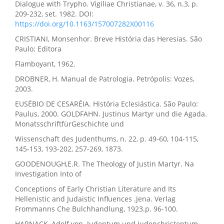
Dialogue with Trypho. Vigiliae Christianae, v. 36, n.3, p.
209-232, set. 1982. DOI:
https://doi.org/10.1163/157007282X00116
CRISTIANI, Monsenhor. Breve História das Heresias. São
Paulo: Editora
Flamboyant, 1962.
DROBNER, H. Manual de Patrologia. Petrópolis: Vozes,
2003.
EUSÉBIO DE CESARÉIA. História Eclesiástica. São Paulo:
Paulus, 2000. GOLDFAHN. Justinus Martyr und die Agada.
MonatsschriftfürGeschichte und
Wissenschaft des Judenthums, n. 22, p. 49-60, 104-115,
145-153, 193-202, 257-269, 1873.
GOODENOUGH,E.R. The Theology of Justin Martyr. Na
Investigation Into of
Conceptions of Early Christian Literature and Its
Hellenistic and Judaistic Influences .Jena. Verlag
Frommanns Che Bulchhandlung, 1923.p. 96-100.
HARNACK, Adolf von. Judentum und Judenchristentum.