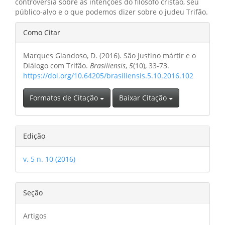
controvérsia sobre as intenções do filósofo cristão, seu
público-alvo e o que podemos dizer sobre o judeu Trifão.
Detalhes
Como Citar
do
Marques Giandoso, D. (2016). São Justino mártir e o
artigo
Diálogo com Trifão.
Brasiliensis
,
5
(10), 33-73.
https://doi.org/10.64205/brasiliensis.5.10.2016.102
Formatos de Citação
Baixar Citação
Edição
v. 5 n. 10 (2016)
Seção
Artigos