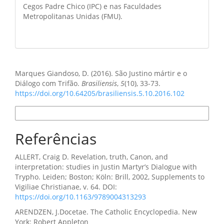
Cegos Padre Chico (IPC) e nas Faculdades
Metropolitanas Unidas (FMU).
Como Citar
Marques Giandoso, D. (2016). São Justino mártir e o
Diálogo com Trifão.
Brasiliensis
,
5
(10), 33-73.
https://doi.org/10.64205/brasiliensis.5.10.2016.102
Formatos de Citação
Referências
ALLERT, Craig D. Revelation, truth, Canon, and
interpretation: studies in Justin Martyr’s Dialogue with
Trypho. Leiden; Boston; Köln: Brill, 2002, Supplements to
Vigiliae Christianae, v. 64. DOI:
https://doi.org/10.1163/9789004313293
ARENDZEN, J.Docetae. The Catholic Encyclopedia. New
York: Robert Appleton