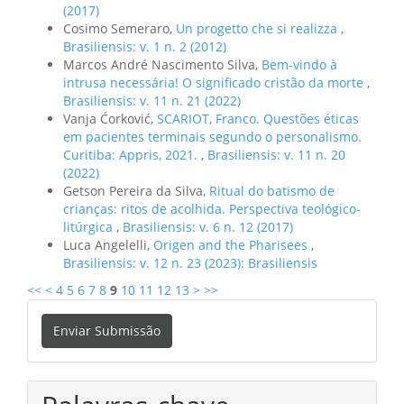
(2017)
Cosimo Semeraro,
Un progetto che si realizza
,
Brasiliensis: v. 1 n. 2 (2012)
Marcos André Nascimento Silva,
Bem-vindo à
intrusa necessária! O significado cristão da morte
,
Brasiliensis: v. 11 n. 21 (2022)
Vanja Ćorković,
SCARIOT, Franco. Questões éticas
em pacientes terminais segundo o personalismo.
Curitiba: Appris, 2021.
,
Brasiliensis: v. 11 n. 20
(2022)
Getson Pereira da Silva,
Ritual do batismo de
crianças: ritos de acolhida. Perspectiva teológico-
litúrgica
,
Brasiliensis: v. 6 n. 12 (2017)
Luca Angelelli,
Origen and the Pharisees
,
Brasiliensis: v. 12 n. 23 (2023): Brasiliensis
<<
<
4
5
6
7
8
9
10
11
12
13
>
>>
Enviar
Enviar Submissão
Submissão