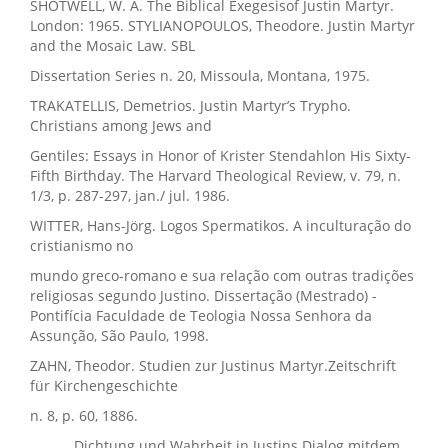
SHOTWELL, W. A. The Biblical Exegesisof Justin Martyr.
London: 1965. STYLIANOPOULOS, Theodore. Justin Martyr
and the Mosaic Law. SBL
Dissertation Series n. 20, Missoula, Montana, 1975.
TRAKATELLIS, Demetrios. Justin Martyr’s Trypho.
Christians among Jews and
Gentiles: Essays in Honor of Krister Stendahlon His Sixty-
Fifth Birthday. The Harvard Theological Review, v. 79, n.
1/3, p. 287-297, jan./ jul. 1986.
WITTER, Hans-Jörg. Logos Spermatikos. A inculturação do
cristianismo no
mundo greco-romano e sua relação com outras tradições
religiosas segundo Justino. Dissertação (Mestrado) -
Pontifícia Faculdade de Teologia Nossa Senhora da
Assunção, São Paulo, 1998.
ZAHN, Theodor. Studien zur Justinus Martyr.Zeitschrift
für Kirchengeschichte
n. 8, p. 60, 1886.
______. Dichtung und Wahrheit in Justins Dialog mitdem