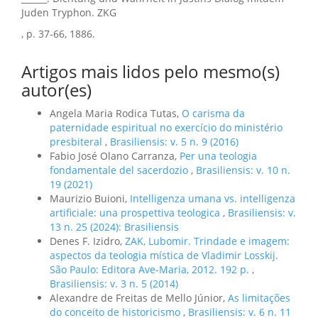
Juden Tryphon. ZKG
, p. 37-66, 1886.
Artigos mais lidos pelo mesmo(s)
autor(es)
Angela Maria Rodica Tutas,
O carisma da
paternidade espiritual no exercício do ministério
presbiteral
,
Brasiliensis: v. 5 n. 9 (2016)
Fabio José Olano Carranza,
Per una teologia
fondamentale del sacerdozio
,
Brasiliensis: v. 10 n.
19 (2021)
Maurizio Buioni,
Intelligenza umana vs. intelligenza
artificiale: una prospettiva teologica
,
Brasiliensis: v.
13 n. 25 (2024): Brasiliensis
Denes F. Izidro,
ZAK, Lubomir. Trindade e imagem:
aspectos da teologia mística de Vladimir Losskij.
São Paulo: Editora Ave-Maria, 2012. 192 p.
,
Brasiliensis: v. 3 n. 5 (2014)
Alexandre de Freitas de Mello Júnior,
As limitações
do conceito de historicismo
,
Brasiliensis: v. 6 n. 11