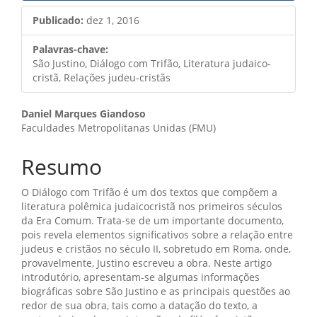
Publicado:
dez 1, 2016
Palavras-chave:
São Justino, Diálogo com Trifão, Literatura judaico-
cristã, Relações judeu-cristãs
Conteúdo
Daniel Marques Giandoso
Faculdades Metropolitanas Unidas (FMU)
do
artigo
Resumo
principal
O Diálogo com Trifão é um dos textos que compõem a
literatura polêmica judaicocristã nos primeiros séculos
da Era Comum. Trata-se de um importante documento,
pois revela elementos significativos sobre a relação entre
judeus e cristãos no século II, sobretudo em Roma, onde,
provavelmente, Justino escreveu a obra. Neste artigo
introdutório, apresentam-se algumas informações
biográficas sobre São Justino e as principais questões ao
redor de sua obra, tais como a datação do texto, a