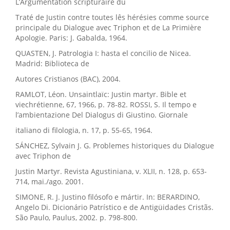
L’Argumentation scripturaire du
Traté de Justin contre toutes lês hérésies comme source
principale du Dialogue avec Triphon et de La Primière
Apologie. Paris: J. Gabalda, 1964.
QUASTEN, J. Patrologia I: hasta el concilio de Nicea.
Madrid: Biblioteca de
Autores Cristianos (BAC), 2004.
RAMLOT, Léon. Unsaintlaïc: Justin martyr. Bible et
viechrétienne, 67, 1966, p. 78-82. ROSSI, S. Il tempo e
l’ambientazione Del Dialogus di Giustino. Giornale
italiano di filologia, n. 17, p. 55-65, 1964.
SÁNCHEZ, Sylvain J. G. Problemes historiques du Dialogue
avec Triphon de
Justin Martyr. Revista Agustiniana, v. XLII, n. 128, p. 653-
714, mai./ago. 2001.
SIMONE, R. J. Justino filósofo e mártir. In: BERARDINO,
Angelo Di. Dicionário Patrístico e de Antigüidades Cristãs.
São Paulo, Paulus, 2002. p. 798-800.