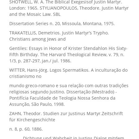
SHOTWELL, W. A. The Biblical Exegesisof Justin Martyr.
London: 1965. STYLIANOPOULOS, Theodore. Justin Martyr
and the Mosaic Law. SBL
Dissertation Series n. 20, Missoula, Montana, 1975.
TRAKATELLIS, Demetrios. Justin Martyr’s Trypho.
Christians among Jews and
Gentiles: Essays in Honor of Krister Stendahlon His Sixty-
Fifth Birthday. The Harvard Theological Review, v. 79, n.
1/3, p. 287-297, jan./ jul. 1986.
WITTER, Hans-Jörg. Logos Spermatikos. A inculturação do
cristianismo no
mundo greco-romano e sua relação com outras tradições
religiosas segundo Justino. Dissertação (Mestrado) -
Pontifícia Faculdade de Teologia Nossa Senhora da
Assunção, São Paulo, 1998.
ZAHN, Theodor. Studien zur Justinus Martyr.Zeitschrift
für Kirchengeschichte
n. 8, p. 60, 1886.
______. Dichtung und Wahrheit in Justins Dialog mitdem