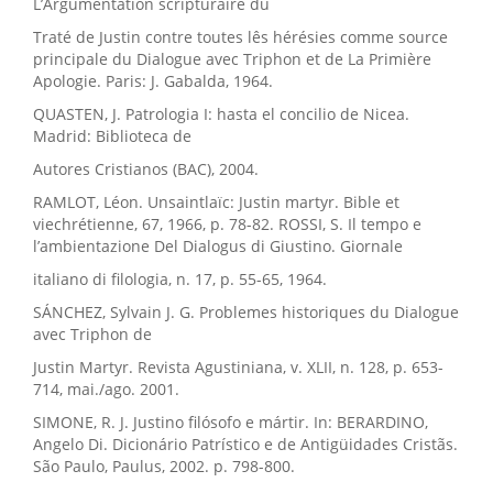
L’Argumentation scripturaire du
Traté de Justin contre toutes lês hérésies comme source
principale du Dialogue avec Triphon et de La Primière
Apologie. Paris: J. Gabalda, 1964.
QUASTEN, J. Patrologia I: hasta el concilio de Nicea.
Madrid: Biblioteca de
Autores Cristianos (BAC), 2004.
RAMLOT, Léon. Unsaintlaïc: Justin martyr. Bible et
viechrétienne, 67, 1966, p. 78-82. ROSSI, S. Il tempo e
l’ambientazione Del Dialogus di Giustino. Giornale
italiano di filologia, n. 17, p. 55-65, 1964.
SÁNCHEZ, Sylvain J. G. Problemes historiques du Dialogue
avec Triphon de
Justin Martyr. Revista Agustiniana, v. XLII, n. 128, p. 653-
714, mai./ago. 2001.
SIMONE, R. J. Justino filósofo e mártir. In: BERARDINO,
Angelo Di. Dicionário Patrístico e de Antigüidades Cristãs.
São Paulo, Paulus, 2002. p. 798-800.