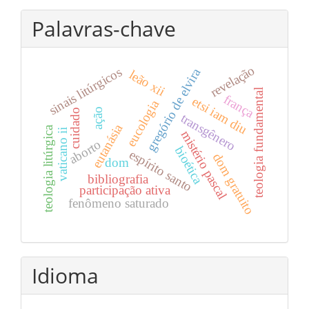
Palavras-chave
revelação
sinais litúrgicos
gregório de elvira
leão xii
teologia fundamental
frança
etsi iam diu
eucologia
ação
cuidado
transgênero
eutanásia
teologia litúrgica
vaticano ii
mistério pascal
aborto
bioética
espírito santo
dom gratuito
dom
bibliografia
participação ativa
fenômeno saturado
Idioma