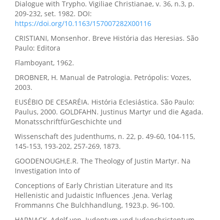
Dialogue with Trypho. Vigiliae Christianae, v. 36, n.3, p.
209-232, set. 1982. DOI:
https://doi.org/10.1163/157007282X00116
CRISTIANI, Monsenhor. Breve História das Heresias. São
Paulo: Editora
Flamboyant, 1962.
DROBNER, H. Manual de Patrologia. Petrópolis: Vozes,
2003.
EUSÉBIO DE CESARÉIA. História Eclesiástica. São Paulo:
Paulus, 2000. GOLDFAHN. Justinus Martyr und die Agada.
MonatsschriftfürGeschichte und
Wissenschaft des Judenthums, n. 22, p. 49-60, 104-115,
145-153, 193-202, 257-269, 1873.
GOODENOUGH,E.R. The Theology of Justin Martyr. Na
Investigation Into of
Conceptions of Early Christian Literature and Its
Hellenistic and Judaistic Influences .Jena. Verlag
Frommanns Che Bulchhandlung, 1923.p. 96-100.
HARNACK, Adolf von. Judentum und Judenchristentum.