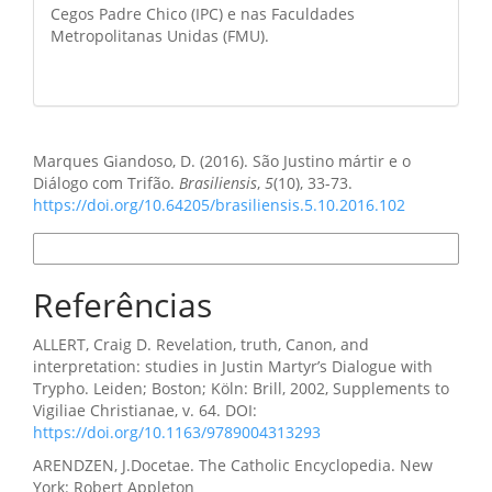
Cegos Padre Chico (IPC) e nas Faculdades
Metropolitanas Unidas (FMU).
Como Citar
Marques Giandoso, D. (2016). São Justino mártir e o
Diálogo com Trifão.
Brasiliensis
,
5
(10), 33-73.
https://doi.org/10.64205/brasiliensis.5.10.2016.102
Formatos de Citação
Referências
ALLERT, Craig D. Revelation, truth, Canon, and
interpretation: studies in Justin Martyr’s Dialogue with
Trypho. Leiden; Boston; Köln: Brill, 2002, Supplements to
Vigiliae Christianae, v. 64. DOI:
https://doi.org/10.1163/9789004313293
ARENDZEN, J.Docetae. The Catholic Encyclopedia. New
York: Robert Appleton