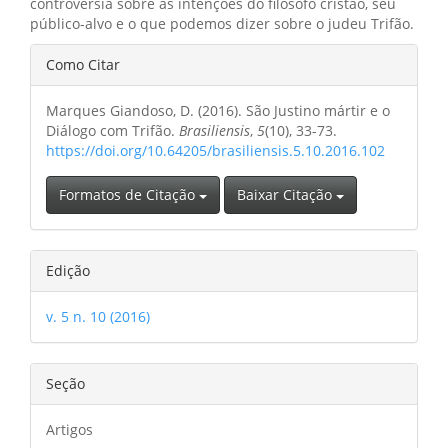
controvérsia sobre as intenções do filósofo cristão, seu
público-alvo e o que podemos dizer sobre o judeu Trifão.
Detalhes
Como Citar
do
Marques Giandoso, D. (2016). São Justino mártir e o
artigo
Diálogo com Trifão.
Brasiliensis
,
5
(10), 33-73.
https://doi.org/10.64205/brasiliensis.5.10.2016.102
Formatos de Citação
Baixar Citação
Edição
v. 5 n. 10 (2016)
Seção
Artigos