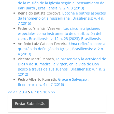
de la misión de la iglesia según el pensamiento de
Karl Barth
,
Brasiliensis: v. 2 n. 3 (2013)
Reinaldo Batista Cordova,
Epoché e outros aspectos
da fenomenologia husserliana
,
Brasiliensis: v. 4 n.
7 (2015)
Federico Ynsfrán Vaesken,
Las circunscripciones
especiales como instrumento de distribución del
clero
,
Brasiliensis: v. 12 n. 23 (2023): Brasiliensis
Antônio Luiz Catelan Ferreira,
Uma reflexão sobre a
questão da definição da Igreja
,
Brasiliensis: v. 2 n.
4 (2013)
Vicente Martí Panach,
La presencia y la actividad de
Dios y de su madre, la Virgen, en la vida de Don
Bosco a través de sus sueños
,
Brasiliensis: v. 1 n. 2
(2012)
Pedro Alberto Kunrath,
Graça e Salvação
,
Brasiliensis: v. 4 n. 7 (2015)
<<
<
1
2
3
4
5
6
7
8
9
10
>
>>
Enviar
Enviar Submissão
Submissão