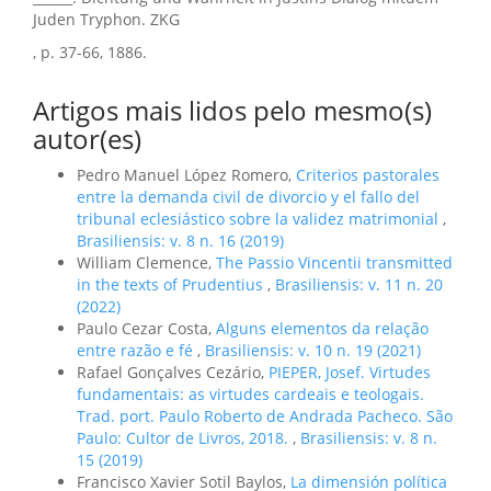
Juden Tryphon. ZKG
, p. 37-66, 1886.
Artigos mais lidos pelo mesmo(s)
autor(es)
Pedro Manuel López Romero,
Criterios pastorales
entre la demanda civil de divorcio y el fallo del
tribunal eclesiástico sobre la validez matrimonial
,
Brasiliensis: v. 8 n. 16 (2019)
William Clemence,
The Passio Vincentii transmitted
in the texts of Prudentius
,
Brasiliensis: v. 11 n. 20
(2022)
Paulo Cezar Costa,
Alguns elementos da relação
entre razão e fé
,
Brasiliensis: v. 10 n. 19 (2021)
Rafael Gonçalves Cezário,
PIEPER, Josef. Virtudes
fundamentais: as virtudes cardeais e teologais.
Trad. port. Paulo Roberto de Andrada Pacheco. São
Paulo: Cultor de Livros, 2018.
,
Brasiliensis: v. 8 n.
15 (2019)
Francisco Xavier Sotil Baylos,
La dimensión política