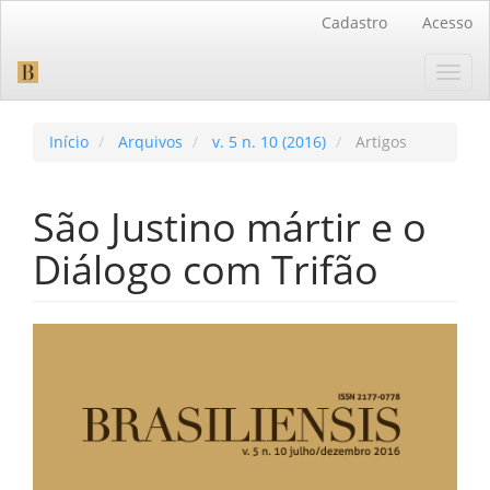
Navegação
Cadastro
Acesso
Principal
Conteúdo
Toggl
principal
navig
Barra
Lateral
Início
Arquivos
v. 5 n. 10 (2016)
Artigos
São Justino mártir e o
Diálogo com Trifão
Barra
lateral
de
artigos