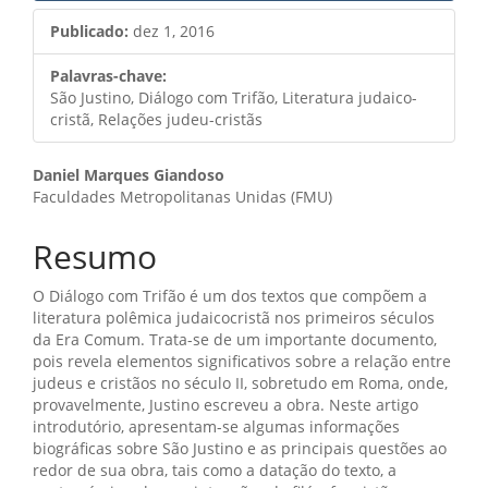
Publicado:
dez 1, 2016
Palavras-chave:
São Justino, Diálogo com Trifão, Literatura judaico-
cristã, Relações judeu-cristãs
Conteúdo
Daniel Marques Giandoso
Faculdades Metropolitanas Unidas (FMU)
do
artigo
Resumo
principal
O Diálogo com Trifão é um dos textos que compõem a
literatura polêmica judaicocristã nos primeiros séculos
da Era Comum. Trata-se de um importante documento,
pois revela elementos significativos sobre a relação entre
judeus e cristãos no século II, sobretudo em Roma, onde,
provavelmente, Justino escreveu a obra. Neste artigo
introdutório, apresentam-se algumas informações
biográficas sobre São Justino e as principais questões ao
redor de sua obra, tais como a datação do texto, a