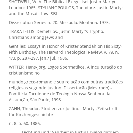
SHOTWELL, W. A. The Biblical Exegesisof Justin Martyr.
London: 1965. STYLIANOPOULOS, Theodore. Justin Martyr
and the Mosaic Law. SBL
Dissertation Series n. 20, Missoula, Montana, 1975.
TRAKATELLIS, Demetrios. Justin Martyr’s Trypho.
Christians among Jews and
Gentiles: Essays in Honor of Krister Stendahlon His Sixty-
Fifth Birthday. The Harvard Theological Review, v. 79, n.
1/3, p. 287-297, jan./ jul. 1986.
WITTER, Hans-Jörg. Logos Spermatikos. A inculturação do
cristianismo no
mundo greco-romano e sua relação com outras tradições
religiosas segundo Justino. Dissertação (Mestrado) -
Pontifícia Faculdade de Teologia Nossa Senhora da
Assunção, São Paulo, 1998.
ZAHN, Theodor. Studien zur Justinus Martyr.Zeitschrift
für Kirchengeschichte
n. 8, p. 60, 1886.
______. Dichtung und Wahrheit in Justins Dialog mitdem