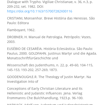
Dialogue with Trypho. Vigiliae Christianae, v. 36, n.3, p.
209-232, set. 1982. DOI:
https://doi.org/10.1163/157007282X00116
CRISTIANI, Monsenhor. Breve História das Heresias. São
Paulo: Editora
Flamboyant, 1962.
DROBNER, H. Manual de Patrologia. Petrópolis: Vozes,
2003.
EUSÉBIO DE CESARÉIA. História Eclesiástica. São Paulo:
Paulus, 2000. GOLDFAHN. Justinus Martyr und die Agada.
MonatsschriftfürGeschichte und
Wissenschaft des Judenthums, n. 22, p. 49-60, 104-115,
145-153, 193-202, 257-269, 1873.
GOODENOUGH,E.R. The Theology of Justin Martyr. Na
Investigation Into of
Conceptions of Early Christian Literature and Its
Hellenistic and Judaistic Influences .Jena. Verlag
Frommanns Che Bulchhandlung, 1923.p. 96-100.
HARNACK, Adolf von. Judentum und Judenchristentum.