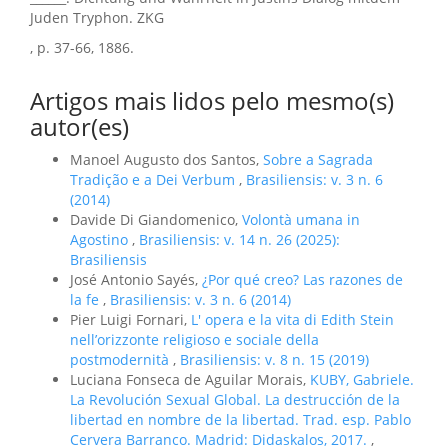
Juden Tryphon. ZKG
, p. 37-66, 1886.
Artigos mais lidos pelo mesmo(s)
autor(es)
Manoel Augusto dos Santos,
Sobre a Sagrada
Tradição e a Dei Verbum
,
Brasiliensis: v. 3 n. 6
(2014)
Davide Di Giandomenico,
Volontà umana in
Agostino
,
Brasiliensis: v. 14 n. 26 (2025):
Brasiliensis
José Antonio Sayés,
¿Por qué creo? Las razones de
la fe
,
Brasiliensis: v. 3 n. 6 (2014)
Pier Luigi Fornari,
L' opera e la vita di Edith Stein
nell’orizzonte religioso e sociale della
postmodernità
,
Brasiliensis: v. 8 n. 15 (2019)
Luciana Fonseca de Aguilar Morais,
KUBY, Gabriele.
La Revolución Sexual Global. La destrucción de la
libertad en nombre de la libertad. Trad. esp. Pablo
Cervera Barranco. Madrid: Didaskalos, 2017.
,