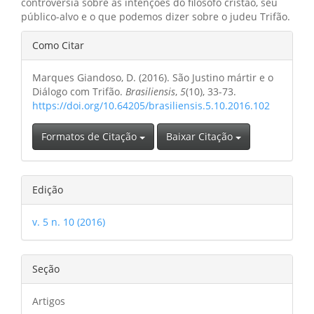
controvérsia sobre as intenções do filósofo cristão, seu
público-alvo e o que podemos dizer sobre o judeu Trifão.
Detalhes
Como Citar
do
Marques Giandoso, D. (2016). São Justino mártir e o
artigo
Diálogo com Trifão.
Brasiliensis
,
5
(10), 33-73.
https://doi.org/10.64205/brasiliensis.5.10.2016.102
Formatos de Citação
Baixar Citação
Edição
v. 5 n. 10 (2016)
Seção
Artigos