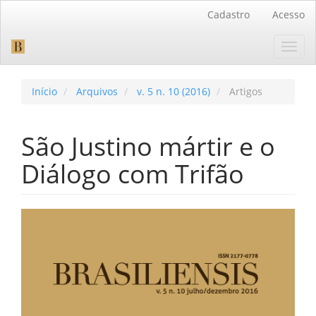
Navegação
Cadastro
Acesso
Principal
Conteúdo
Toggl
principal
navig
Barra
Lateral
Início
Arquivos
v. 5 n. 10 (2016)
Artigos
São Justino mártir e o
Diálogo com Trifão
Barra
lateral
de
artigos