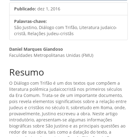
Publicado:
dez 1, 2016
Palavras-chave:
São Justino, Diálogo com Trifão, Literatura judaico-
cristã, Relações judeu-cristãs
Conteúdo
Daniel Marques Giandoso
Faculdades Metropolitanas Unidas (FMU)
do
artigo
Resumo
principal
O Diálogo com Trifão é um dos textos que compõem a
literatura polêmica judaicocristã nos primeiros séculos
da Era Comum. Trata-se de um importante documento,
pois revela elementos significativos sobre a relação entre
judeus e cristãos no século II, sobretudo em Roma, onde,
provavelmente, Justino escreveu a obra. Neste artigo
introdutório, apresentam-se algumas informações
biográficas sobre São Justino e as principais questões ao
redor de sua obra, tais como a datação do texto, a