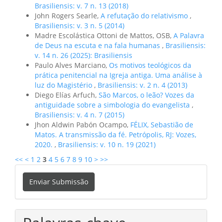
Brasiliensis: v. 7 n. 13 (2018)
John Rogers Searle,
A refutação do relativismo
,
Brasiliensis: v. 3 n. 5 (2014)
Madre Escolástica Ottoni de Mattos, OSB,
A Palavra
de Deus na escuta e na fala humanas
,
Brasiliensis:
v. 14 n. 26 (2025): Brasiliensis
Paulo Alves Marciano,
Os motivos teológicos da
prática penitencial na Igreja antiga. Uma análise à
luz do Magistério
,
Brasiliensis: v. 2 n. 4 (2013)
Diego Elías Arfuch,
São Marcos, o leão? Vozes da
antiguidade sobre a simbologia do evangelista
,
Brasiliensis: v. 4 n. 7 (2015)
Jhon Aldwin Pabón Ocampo,
FÉLIX, Sebastião de
Matos. A transmissão da fé. Petrópolis, RJ: Vozes,
2020.
,
Brasiliensis: v. 10 n. 19 (2021)
<<
<
1
2
3
4
5
6
7
8
9
10
>
>>
Enviar
Enviar Submissão
Submissão