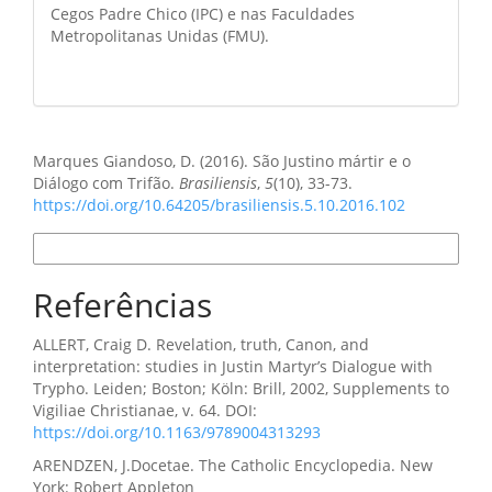
Cegos Padre Chico (IPC) e nas Faculdades
Metropolitanas Unidas (FMU).
Como Citar
Marques Giandoso, D. (2016). São Justino mártir e o
Diálogo com Trifão.
Brasiliensis
,
5
(10), 33-73.
https://doi.org/10.64205/brasiliensis.5.10.2016.102
Formatos de Citação
Referências
ALLERT, Craig D. Revelation, truth, Canon, and
interpretation: studies in Justin Martyr’s Dialogue with
Trypho. Leiden; Boston; Köln: Brill, 2002, Supplements to
Vigiliae Christianae, v. 64. DOI:
https://doi.org/10.1163/9789004313293
ARENDZEN, J.Docetae. The Catholic Encyclopedia. New
York: Robert Appleton