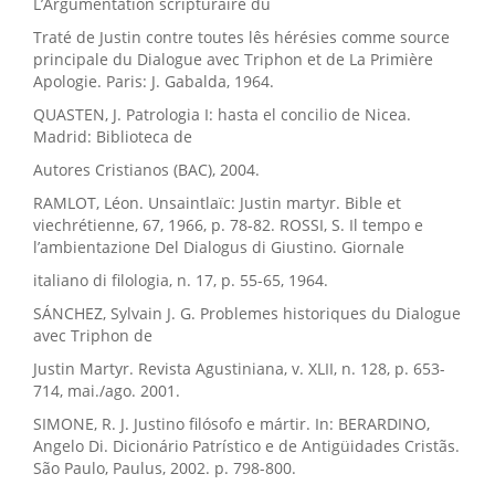
L’Argumentation scripturaire du
Traté de Justin contre toutes lês hérésies comme source
principale du Dialogue avec Triphon et de La Primière
Apologie. Paris: J. Gabalda, 1964.
QUASTEN, J. Patrologia I: hasta el concilio de Nicea.
Madrid: Biblioteca de
Autores Cristianos (BAC), 2004.
RAMLOT, Léon. Unsaintlaïc: Justin martyr. Bible et
viechrétienne, 67, 1966, p. 78-82. ROSSI, S. Il tempo e
l’ambientazione Del Dialogus di Giustino. Giornale
italiano di filologia, n. 17, p. 55-65, 1964.
SÁNCHEZ, Sylvain J. G. Problemes historiques du Dialogue
avec Triphon de
Justin Martyr. Revista Agustiniana, v. XLII, n. 128, p. 653-
714, mai./ago. 2001.
SIMONE, R. J. Justino filósofo e mártir. In: BERARDINO,
Angelo Di. Dicionário Patrístico e de Antigüidades Cristãs.
São Paulo, Paulus, 2002. p. 798-800.