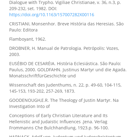
Dialogue with Trypho. Vigiliae Christianae, v. 36, n.3, p.
209-232, set. 1982. DOI:
https://doi.org/10.1163/157007282X00116
CRISTIANI, Monsenhor. Breve História das Heresias. São
Paulo: Editora
Flamboyant, 1962.
DROBNER, H. Manual de Patrologia. Petrópolis: Vozes,
2003.
EUSÉBIO DE CESARÉIA. História Eclesiástica. São Paulo:
Paulus, 2000. GOLDFAHN. Justinus Martyr und die Agada.
MonatsschriftfürGeschichte und
Wissenschaft des Judenthums, n. 22, p. 49-60, 104-115,
145-153, 193-202, 257-269, 1873.
GOODENOUGH,E.R. The Theology of Justin Martyr. Na
Investigation Into of
Conceptions of Early Christian Literature and Its
Hellenistic and Judaistic Influences .Jena. Verlag
Frommanns Che Bulchhandlung, 1923.p. 96-100.
HARNACK, Adolf von. Judentum und Judenchristentum.