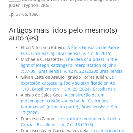
Juden Tryphon. ZKG
, p. 37-66, 1886.
Artigos mais lidos pelo mesmo(s)
autor(es)
Elton Vitoriano Ribeiro,
A Ética Filosófica de Padre
H. C. Lima Vaz, SJ
,
Brasiliensis: v. 4 n. 8 (2015)
Michaela C. Hastetter,
The idea of a priest in the
light of Joseph Ratzinger’s interpretation of John
7:37-39
,
Brasiliensis: v. 12 n. 22 (2023): Brasiliensis
Gilvan Leite de Araujo, Ignacio Torres Julián,
La
expresión κυριακῆ ἡμέρα y su significado en Ap
1,10
,
Brasiliensis: v. 13 n. 25 (2024): Brasiliensis
Aloísio de Sales Goes,
A construção de um
personagem cristão – Aliócha de “Os irmãos
Karamásovi” (primeira parte)
,
Brasiliensis: v. 9 n.
17 (2020)
Francesco Zanoni,
Le strutture fondamentali della
Grazia
,
Brasiliensis: v. 7 n. 13 (2018)
Francisco Javier García Valenzuela,
La catolicidad de