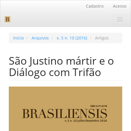
Navegação
Cadastro
Acesso
Principal
Conteúdo
Toggl
principal
navig
Barra
Lateral
Início
Arquivos
v. 5 n. 10 (2016)
Artigos
São Justino mártir e o
Diálogo com Trifão
Barra
lateral
de
artigos