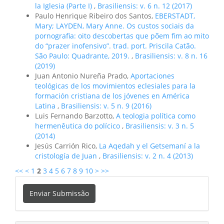
la Iglesia (Parte I)
,
Brasiliensis: v. 6 n. 12 (2017)
Paulo Henrique Ribeiro dos Santos,
EBERSTADT,
Mary; LAYDEN, Mary Anne. Os custos sociais da
pornografia: oito descobertas que põem fim ao mito
do “prazer inofensivo”. trad. port. Priscila Catão.
São Paulo: Quadrante, 2019.
,
Brasiliensis: v. 8 n. 16
(2019)
Juan Antonio Nureña Prado,
Aportaciones
teológicas de los movimientos eclesiales para la
formación cristiana de los jóvenes en América
Latina
,
Brasiliensis: v. 5 n. 9 (2016)
Luis Fernando Barzotto,
A teologia política como
hermenêutica do polícico
,
Brasiliensis: v. 3 n. 5
(2014)
Jesús Carrión Rico,
La Aqedah y el Getsemaní a la
cristología de Juan
,
Brasiliensis: v. 2 n. 4 (2013)
<<
<
1
2
3
4
5
6
7
8
9
10
>
>>
Enviar
Enviar Submissão
Submissão