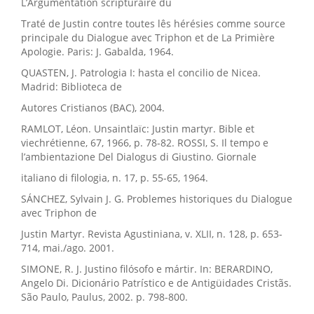
L’Argumentation scripturaire du
Traté de Justin contre toutes lês hérésies comme source
principale du Dialogue avec Triphon et de La Primière
Apologie. Paris: J. Gabalda, 1964.
QUASTEN, J. Patrologia I: hasta el concilio de Nicea.
Madrid: Biblioteca de
Autores Cristianos (BAC), 2004.
RAMLOT, Léon. Unsaintlaïc: Justin martyr. Bible et
viechrétienne, 67, 1966, p. 78-82. ROSSI, S. Il tempo e
l’ambientazione Del Dialogus di Giustino. Giornale
italiano di filologia, n. 17, p. 55-65, 1964.
SÁNCHEZ, Sylvain J. G. Problemes historiques du Dialogue
avec Triphon de
Justin Martyr. Revista Agustiniana, v. XLII, n. 128, p. 653-
714, mai./ago. 2001.
SIMONE, R. J. Justino filósofo e mártir. In: BERARDINO,
Angelo Di. Dicionário Patrístico e de Antigüidades Cristãs.
São Paulo, Paulus, 2002. p. 798-800.