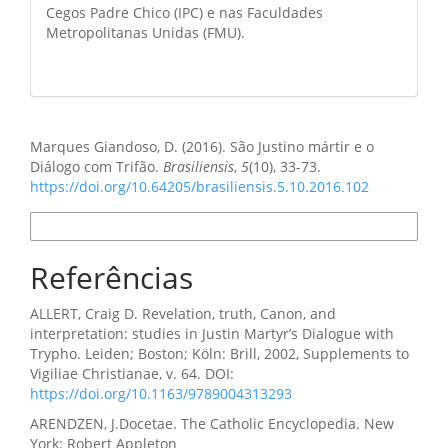
Cegos Padre Chico (IPC) e nas Faculdades
Metropolitanas Unidas (FMU).
Como Citar
Marques Giandoso, D. (2016). São Justino mártir e o
Diálogo com Trifão.
Brasiliensis
,
5
(10), 33-73.
https://doi.org/10.64205/brasiliensis.5.10.2016.102
Formatos de Citação
Referências
ALLERT, Craig D. Revelation, truth, Canon, and
interpretation: studies in Justin Martyr’s Dialogue with
Trypho. Leiden; Boston; Köln: Brill, 2002, Supplements to
Vigiliae Christianae, v. 64. DOI:
https://doi.org/10.1163/9789004313293
ARENDZEN, J.Docetae. The Catholic Encyclopedia. New
York: Robert Appleton