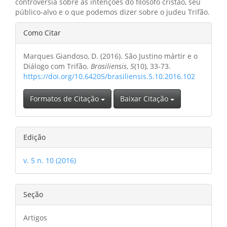
controvérsia sobre as intenções do filósofo cristão, seu
público-alvo e o que podemos dizer sobre o judeu Trifão.
Detalhes
Como Citar
do
Marques Giandoso, D. (2016). São Justino mártir e o
artigo
Diálogo com Trifão.
Brasiliensis
,
5
(10), 33-73.
https://doi.org/10.64205/brasiliensis.5.10.2016.102
Formatos de Citação
Baixar Citação
Edição
v. 5 n. 10 (2016)
Seção
Artigos