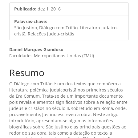
Publicado:
dez 1, 2016
Palavras-chave:
São Justino, Diálogo com Trifão, Literatura judaico-
cristã, Relações judeu-cristãs
Conteúdo
Daniel Marques Giandoso
Faculdades Metropolitanas Unidas (FMU)
do
artigo
Resumo
principal
O Diálogo com Trifão é um dos textos que compõem a
literatura polêmica judaicocristã nos primeiros séculos
da Era Comum. Trata-se de um importante documento,
pois revela elementos significativos sobre a relação entre
judeus e cristãos no século II, sobretudo em Roma, onde,
provavelmente, Justino escreveu a obra. Neste artigo
introdutório, apresentam-se algumas informações
biográficas sobre São Justino e as principais questões ao
redor de sua obra, tais como a datação do texto, a