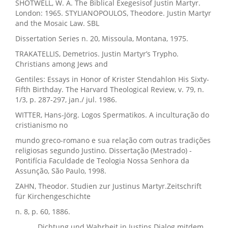
SHOTWELL, W. A. The Biblical Exegesisof Justin Martyr.
London: 1965. STYLIANOPOULOS, Theodore. Justin Martyr
and the Mosaic Law. SBL
Dissertation Series n. 20, Missoula, Montana, 1975.
TRAKATELLIS, Demetrios. Justin Martyr’s Trypho.
Christians among Jews and
Gentiles: Essays in Honor of Krister Stendahlon His Sixty-
Fifth Birthday. The Harvard Theological Review, v. 79, n.
1/3, p. 287-297, jan./ jul. 1986.
WITTER, Hans-Jörg. Logos Spermatikos. A inculturação do
cristianismo no
mundo greco-romano e sua relação com outras tradições
religiosas segundo Justino. Dissertação (Mestrado) -
Pontifícia Faculdade de Teologia Nossa Senhora da
Assunção, São Paulo, 1998.
ZAHN, Theodor. Studien zur Justinus Martyr.Zeitschrift
für Kirchengeschichte
n. 8, p. 60, 1886.
______. Dichtung und Wahrheit in Justins Dialog mitdem