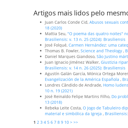
Artigos mais lidos pelo mesmo
Juan Carlos Conde Cid,
Abusos sexuais cont
18 (2020)
Mattia Seu,
"O poema das quatro noites" 
Brasiliensis: v. 13 n. 25 (2024): Brasiliensis
José Folqué,
Carmen Hernández: uma catequ
Thomas B. Fowler,
Science and Theology
,
B
Daniel Marques Giandoso,
São Justino márt
Juan Ignacio Jiménez Walker,
Giustizia rip
Brasiliensis: v. 14 n. 26 (2025): Brasiliensis
Agustín Galán García, Mónica Ortega More
Evangelización de la América Española
,
Bra
Londres Cândido de Andrade,
Homo ludens
10 n. 19 (2021)
José Reinaldo Felipe Martins Filho,
Do prob
13 (2018)
Rebeka Leite Costa,
O Jogo de Tabuleiro di
material e simbólica da Igreja
,
Brasiliensis:
1
2
3
4
5
6
7
8
9
10
>
>>