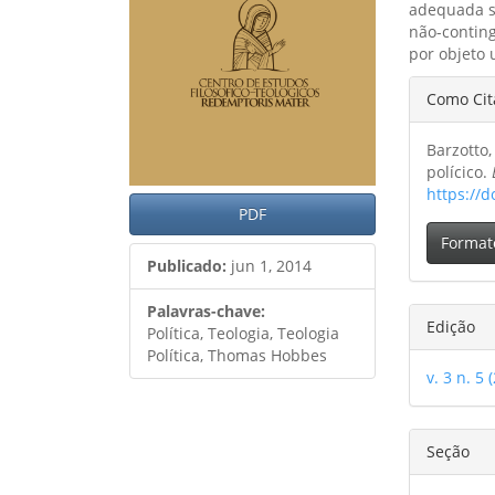
adequada so
não-conting
por objeto 
Detal
Como Cit
do
Barzotto,
artig
polícico.
https://d
PDF
Format
Publicado:
jun 1, 2014
Palavras-chave:
Edição
Política, Teologia, Teologia
Política, Thomas Hobbes
v. 3 n. 5 
Seção