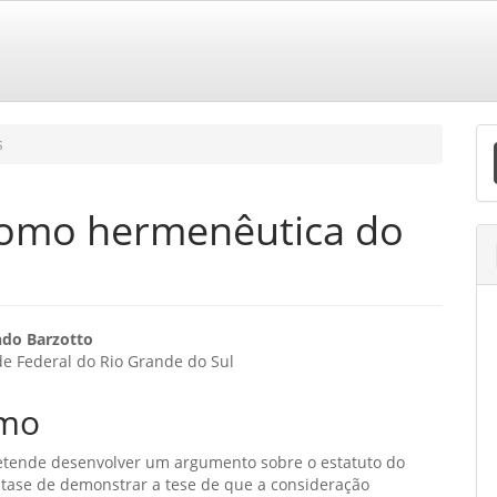
E
s
S
 como hermenêutica do
eúdo
ndo Barzotto
e Federal do Rio Grande do Sul
o
mo
ipal
retende desenvolver um argumento sobre o estatuto do
ratase de demonstrar a tese de que a consideração