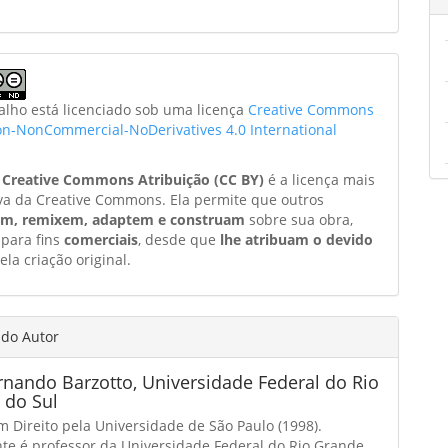
balho está licenciado sob uma licença
Creative Commons
ion-NonCommercial-NoDerivatives 4.0 International
a
Creative Commons Atribuição (CC BY)
é a licença mais
va da Creative Commons. Ela permite que outros
am, remixem, adaptem e construam
sobre sua obra,
 para fins
comerciais
, desde que
lhe atribuam o devido
ela criação original.
 do Autor
ernando Barzotto,
Universidade Federal do Rio
 do Sul
m Direito pela Universidade de São Paulo (1998).
te é professor da Universidade Federal do Rio Grande