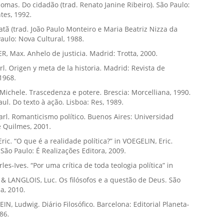
mas. Do cidadão (trad. Renato Janine Ribeiro). São Paulo:
tes, 1992.
viatã (trad. João Paulo Monteiro e Maria Beatriz Nizza da
Paulo: Nova Cultural, 1988.
 Max. Anhelo de justicia. Madrid: Trotta, 2000.
rl. Origen y meta de la historia. Madrid: Revista de
1968.
Michele. Trascedenza e potere. Brescia: Morcelliana, 1990.
ul. Do texto à ação. Lisboa: Res, 1989.
rl. Romanticismo político. Buenos Aires: Universidad
 Quilmes, 2001.
ric. “O que é a realidade política?” in VOEGELIN, Eric.
ão Paulo: É Realizações Editora, 2009.
les-Ives. “Por uma crítica de toda teologia política” in
 & LANGLOIS, Luc. Os filósofos e a questão de Deus. São
la, 2010.
N, Ludwig. Diário Filosófico. Barcelona: Editorial Planeta-
86.