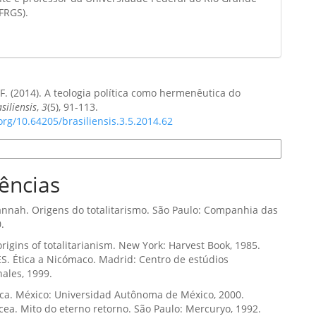
FRGS).
. F. (2014). A teologia política como hermenêutica do
siliensis
,
3
(5), 91-113.
.org/10.64205/brasiliensis.3.5.2014.62
e Citação
ências
nnah. Origens do totalitarismo. São Paulo: Companhia das
.
 origins of totalitarianism. New York: Harvest Book, 1985.
. Ética a Nicómaco. Madrid: Centro de estúdios
nales, 1999.
ítica. México: Universidad Autônoma de México, 2000.
cea. Mito do eterno retorno. São Paulo: Mercuryo, 1992.