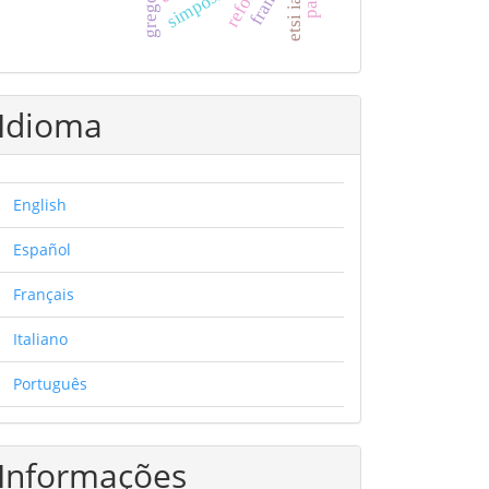
simpósios
frança
Idioma
English
Español
Français
Italiano
Português
Informações