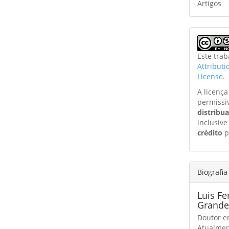
Artigos
Este tra
Attribut
License
.
A licenç
permissi
distribu
inclusive
crédito
p
Biografia
Luis F
Grande
Doutor e
Atualmen