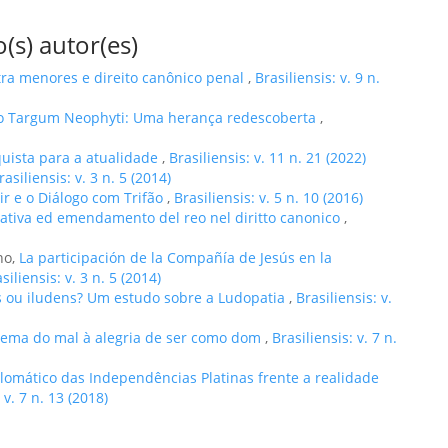
(s) autor(es)
ra menores e direito canônico penal
,
Brasiliensis: v. 9 n.
no Targum Neophyti: Uma herança redescoberta
,
ista para a atualidade
,
Brasiliensis: v. 11 n. 21 (2022)
rasiliensis: v. 3 n. 5 (2014)
ir e o Diálogo com Trifão
,
Brasiliensis: v. 5 n. 10 (2016)
arativa ed emendamento del reo nel diritto canonico
,
no,
La participación de la Compañía de Jesús en la
siliensis: v. 3 n. 5 (2014)
 ou iludens? Um estudo sobre a Ludopatia
,
Brasiliensis: v.
lema do mal à alegria de ser como dom
,
Brasiliensis: v. 7 n.
plomático das Independências Platinas frente a realidade
 v. 7 n. 13 (2018)