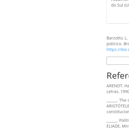
do Sul (U
Como Citar
Barzotto, L
polícico.
Bra
https://doi
Formatos d
Refer
ARENDT, Ha
Letras, 1990
______. The
ARISTÓTELES
constitucio
______. Pol
ELIADE, Mir