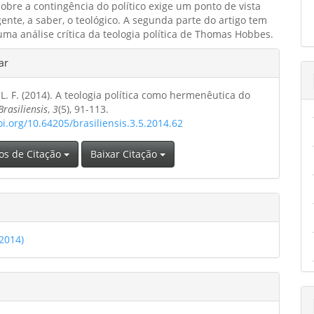
bre a contingência do político exige um ponto de vista
ente, a saber, o teológico. A segunda parte do artigo tem
uma análise crítica da teologia política de Thomas Hobbes.
hes
ar
 L. F. (2014). A teologia política como hermenêutica do
o
Brasiliensis
,
3
(5), 91-113.
oi.org/10.64205/brasiliensis.3.5.2014.62
os de Citação
Baixar Citação
(2014)