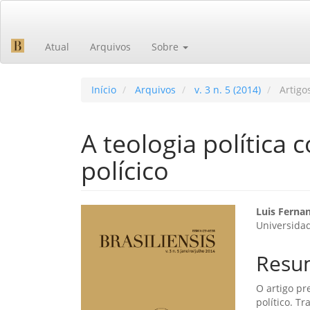
Navegação
Principal
Conteúdo
Atual
Arquivos
Sobre
principal
Barra
Lateral
Início
Arquivos
v. 3 n. 5 (2014)
Artigo
A teologia política
polícico
Barra
Cont
Luis Ferna
Universidad
lateral
do
de
artig
Resu
artigos
princ
O artigo p
político. T