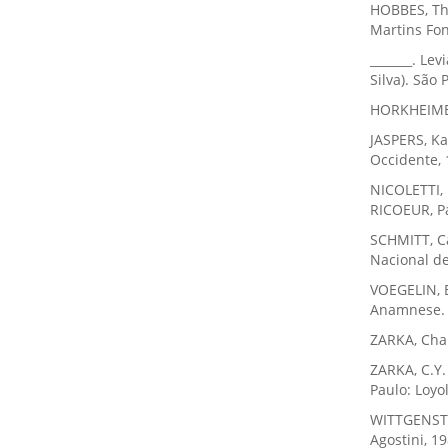
HOBBES, Tho
Martins Fon
_______. Le
Silva). São 
HORKHEIMER,
JASPERS, Ka
Occidente, 
NICOLETTI, 
RICOEUR, Pa
SCHMITT, Ca
Nacional de
VOEGELIN, E
Anamnese. S
ZARKA, Char
ZARKA, C.Y.
Paulo: Loyo
WITTGENSTEI
Agostini, 19