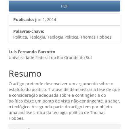
PDF
Publicado:
jun 1, 2014
Palavras-chave:
Política, Teologia, Teologia Política, Thomas Hobbes
Conteúdo
Luis Fernando Barzotto
Universidade Federal do Rio Grande do Sul
do
artigo
Resumo
principal
O artigo pretende desenvolver um argumento sobre o
estatuto do político. Tratase de demonstrar a tese de que
a consideração adequada sobre a contingência do
político exige um ponto de vista não-contingente, a saber,
o teológico. A segunda parte do artigo tem por objeto
uma análise crítica da teologia política de Thomas
Hobbes.
Detalhes