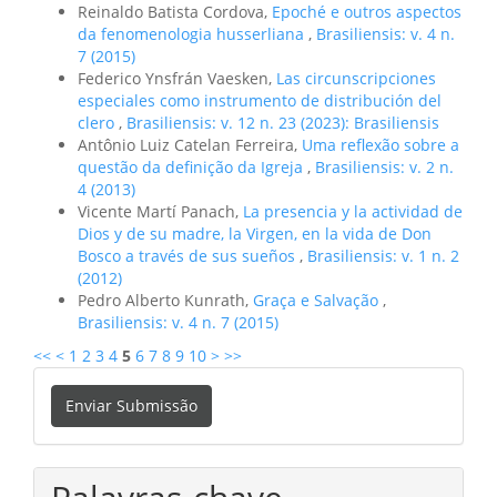
Reinaldo Batista Cordova,
Epoché e outros aspectos
da fenomenologia husserliana
,
Brasiliensis: v. 4 n.
7 (2015)
Federico Ynsfrán Vaesken,
Las circunscripciones
especiales como instrumento de distribución del
clero
,
Brasiliensis: v. 12 n. 23 (2023): Brasiliensis
Antônio Luiz Catelan Ferreira,
Uma reflexão sobre a
questão da definição da Igreja
,
Brasiliensis: v. 2 n.
4 (2013)
Vicente Martí Panach,
La presencia y la actividad de
Dios y de su madre, la Virgen, en la vida de Don
Bosco a través de sus sueños
,
Brasiliensis: v. 1 n. 2
(2012)
Pedro Alberto Kunrath,
Graça e Salvação
,
Brasiliensis: v. 4 n. 7 (2015)
<<
<
1
2
3
4
5
6
7
8
9
10
>
>>
Enviar
Enviar Submissão
Submissão