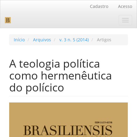
Navegação
Cadastro
Acesso
Principal
Conteúdo
Toggl
principal
navig
Barra
Lateral
Início
Arquivos
v. 3 n. 5 (2014)
Artigos
A teologia política
como hermenêutica
do polícico
Barra
lateral
de