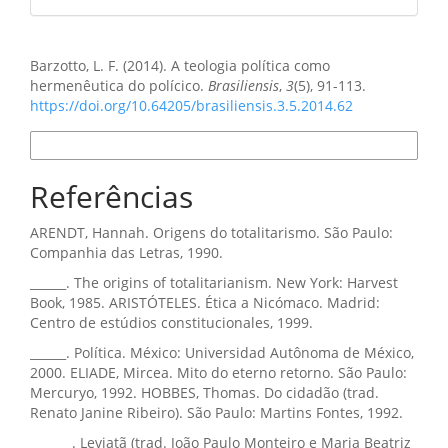
Como Citar
Barzotto, L. F. (2014). A teologia política como
hermenêutica do polícico.
Brasiliensis
,
3
(5), 91-113.
https://doi.org/10.64205/brasiliensis.3.5.2014.62
Formatos de Citação
Referências
ARENDT, Hannah. Origens do totalitarismo. São Paulo:
Companhia das Letras, 1990.
______. The origins of totalitarianism. New York: Harvest
Book, 1985. ARISTÓTELES. Ética a Nicómaco. Madrid:
Centro de estúdios constitucionales, 1999.
______. Política. México: Universidad Autônoma de México,
2000. ELIADE, Mircea. Mito do eterno retorno. São Paulo:
Mercuryo, 1992. HOBBES, Thomas. Do cidadão (trad.
Renato Janine Ribeiro). São Paulo: Martins Fontes, 1992.
_______. Leviatã (trad. João Paulo Monteiro e Maria Beatriz