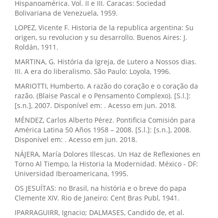
Hispanoamérica. Vol. II e III. Caracas: Sociedad
Bolivariana de Venezuela, 1959.
LOPEZ, Vicente F. Historia de la republica argentina: Su
origen, su revolucion y su desarrollo. Buenos Aires: J.
Roldán, 1911.
MARTINA, G. História da Igreja, de Lutero a Nossos dias.
III. A era do liberalismo. São Paulo: Loyola, 1996.
MARIOTTI, Humberto. A razão do coração e o coração da
razão. (Blaise Pascal e o Pensamento Complexo). [S.l.]:
[s.n.], 2007. Disponível em: . Acesso em jun. 2018.
MÉNDEZ, Carlos Alberto Pérez. Pontificia Comisión para
América Latina 50 Años 1958 – 2008. [S.l.]: [s.n.], 2008.
Disponível em: . Acesso em jun. 2018.
NÁJERA, María Dolores Illescas. Un Haz de Reflexiones en
Torno Al Tiempo, la Historia la Modernidad. México - DF:
Universidad Iberoamericana, 1995.
OS JESUÍTAS: no Brasil, na história e o breve do papa
Clemente XIV. Rio de Janeiro: Cent Bras Publ, 1941.
IPARRAGUIRR, Ignacio; DALMASES, Candido de, et al.