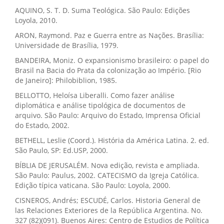
AQUINO, S. T. D. Suma Teológica. São Paulo: Edições
Loyola, 2010.
ARON, Raymond. Paz e Guerra entre as Nações. Brasília:
Universidade de Brasília, 1979.
BANDEIRA, Moniz. O expansionismo brasileiro: o papel do
Brasil na Bacia do Prata da colonização ao Império. [Rio
de Janeiro]: Philobiblion, 1985.
BELLOTTO, Heloísa Liberalli. Como fazer análise
diplomática e análise tipológica de documentos de
arquivo. São Paulo: Arquivo do Estado, Imprensa Oficial
do Estado, 2002.
BETHELL, Leslie (Coord.). História da América Latina. 2. ed.
São Paulo, SP: Ed.USP, 2000.
BÍBLIA DE JERUSALÉM. Nova edição, revista e ampliada.
São Paulo: Paulus, 2002. CATECISMO da Igreja Católica.
Edição típica vaticana. São Paulo: Loyola, 2000.
CISNEROS, Andrés; ESCUDÉ, Carlos. Historia General de
las Relaciones Exteriores de la República Argentina. No.
327 (82)(091). Buenos Aires: Centro de Estudios de Política