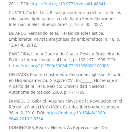
2011. DOI:
https://doi.org/10.9771/rvh.v4i1.48841
CUSTER, Carlos Luis. El sesquicentenario del inicio de las
relaciones diplomáticas con la Santa Sede. Relaciones
Internacionales, Buenos Aires, v. 16, n. 32, 2007.
DE ARCO, Fernando, et al. Heráldica eclesiástica.
Emblemata: Revista aragonesa de emblemática, n. 18, p.
123-146, 2012.
BANDEIRA, L. A. A Guerra do Chaco. Revista Brasileira de
Política Internacional, v. 41, n. 1, p. 162-197, 1998. DOI:
https://doi.org/10.1590/S0034-73291998000100008
DELGADO, Paulino Castañeda. Relaciones Iglesia - Estado
en Hispanoamérica. Gregorio XVI. In:______. Homenaje a
Alberto de la Hera. México: Universidad Nacional
Autónoma de México, 2008, p. 171-198.
DI MEGLIO, Gabriel. Algunas claves de la Revolución en el
Río de la Plata (1810-1820). Estudos Ibero-Americanos, v.
36, n. 2, 2010. DOI:
https://doi.org/10.15448/1980-
864X.2010.2.8764
DOMINGUES, Beatriz Helena. As Repercussões Da