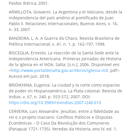
Paidos Ibérica, 2001.
ARMILLOTA, Giovanni. La Argentina y el Vaticano, desde la
independencia del país andino al pontificado de Juan
Pablo II. Relaciones Internacionales, Buenos Aires, v. 16,
n. 33, 2007.
BANDEIRA, L. A. A Guerra do Chaco. Revista Brasileira de
Política Internacional, v. 41, n. 1, p. 162-197, 1998.
BISCEGLIA, Ernesto. La reacción de la Santa Sede ante la
Independencia Americana. Primeras Jornadas de Historia
de la Iglesia en el NOA. Salta: [s.n.], 2006. Disponível em:
<
http://www.portaldesalta.gov.ar/libros/iglesia-ind
. pdf>.
Acesso em jun. 2018.
BRIDIKHINA, Eugenia. La ciudad y la corte como espacios
de poder en Hispanoamérica. La Plata colonial. Revista de
Indias, v. 67, n. 240, p. 553-572, 2007. DOI:
https://doi.org/10.3989/revindias.2007.i240.610
CERVEIRA, Luis Alexandre. Jesuítas: entre a fidelidade ao
rei e o projeto inaciano. Conflitos Políticos e Disputas
Econômicas – O Caso Da Revolução dos Comuneros
(Paraguai 1721-1735). Veredas da Historia, ano IV, ed. 1,