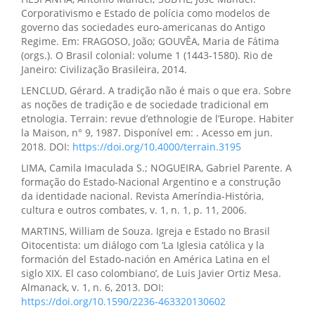
Corporativismo e Estado de polícia como modelos de
governo das sociedades euro-americanas do Antigo
Regime. Em: FRAGOSO, João; GOUVÊA, Maria de Fátima
(orgs.). O Brasil colonial: volume 1 (1443-1580). Rio de
Janeiro: Civilização Brasileira, 2014.
LENCLUD, Gérard. A tradição não é mais o que era. Sobre
as noções de tradição e de sociedade tradicional em
etnologia. Terrain: revue d’ethnologie de l’Europe. Habiter
la Maison, n° 9, 1987. Disponível em: . Acesso em jun.
2018. DOI:
https://doi.org/10.4000/terrain.3195
LIMA, Camila Imaculada S.; NOGUEIRA, Gabriel Parente. A
formação do Estado-Nacional Argentino e a construção
da identidade nacional. Revista Ameríndia-História,
cultura e outros combates, v. 1, n. 1, p. 11, 2006.
MARTINS, William de Souza. Igreja e Estado no Brasil
Oitocentista: um diálogo com ‘La Iglesia católica y la
formación del Estado-nación en América Latina en el
siglo XIX. El caso colombiano’, de Luis Javier Ortiz Mesa.
Almanack, v. 1, n. 6, 2013. DOI:
https://doi.org/10.1590/2236-463320130602