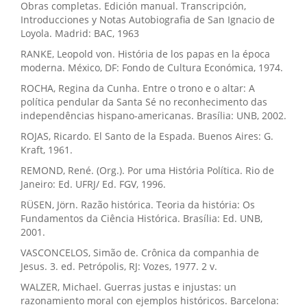
Obras completas. Edición manual. Transcripción,
Introducciones y Notas Autobiografia de San Ignacio de
Loyola. Madrid: BAC, 1963
RANKE, Leopold von. História de los papas en la época
moderna. México, DF: Fondo de Cultura Económica, 1974.
ROCHA, Regina da Cunha. Entre o trono e o altar: A
política pendular da Santa Sé no reconhecimento das
independências hispano-americanas. Brasília: UNB, 2002.
ROJAS, Ricardo. El Santo de la Espada. Buenos Aires: G.
Kraft, 1961.
REMOND, René. (Org.). Por uma História Política. Rio de
Janeiro: Ed. UFRJ/ Ed. FGV, 1996.
RÜSEN, Jörn. Razão histórica. Teoria da história: Os
Fundamentos da Ciência Histórica. Brasília: Ed. UNB,
2001.
VASCONCELOS, Simão de. Crônica da companhia de
Jesus. 3. ed. Petrópolis, RJ: Vozes, 1977. 2 v.
WALZER, Michael. Guerras justas e injustas: un
razonamiento moral con ejemplos históricos. Barcelona: