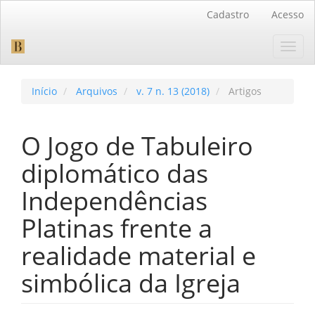
Navegação
Cadastro
Acesso
Principal
Conteúdo
Toggl
principal
navig
Barra
Lateral
Início
Arquivos
v. 7 n. 13 (2018)
Artigos
O Jogo de Tabuleiro
diplomático das
Independências
Platinas frente a
realidade material e
simbólica da Igreja