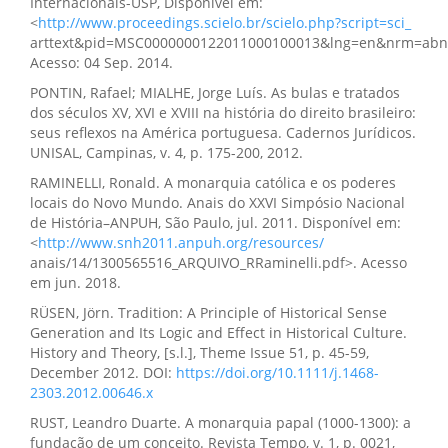
Internacionais-USP, Disponível em:
<
http://www.proceedings.scielo.br/scielo.php?script=sci_
arttext&pid=MSC0000000122011000100013&lng=en&nrm=abn
Acesso: 04 Sep. 2014.
PONTIN, Rafael; MIALHE, Jorge Luís. As bulas e tratados
dos séculos XV, XVI e XVIII na história do direito brasileiro:
seus reflexos na América portuguesa. Cadernos Jurídicos.
UNISAL, Campinas, v. 4, p. 175-200, 2012.
RAMINELLI, Ronald. A monarquia católica e os poderes
locais do Novo Mundo. Anais do XXVI Simpósio Nacional
de História–ANPUH, São Paulo, jul. 2011. Disponível em:
<
http://www.snh2011.anpuh.org/resources/
anais/14/1300565516_ARQUIVO_RRaminelli.pdf>. Acesso
em jun. 2018.
RÜSEN, Jörn. Tradition: A Principle of Historical Sense
Generation and Its Logic and Effect in Historical Culture.
History and Theory, [s.l.], Theme Issue 51, p. 45-59,
December 2012. DOI:
https://doi.org/10.1111/j.1468-
2303.2012.00646.x
RUST, Leandro Duarte. A monarquia papal (1000-1300): a
fundação de um conceito. Revista Tempo, v. 1, p. 0021,