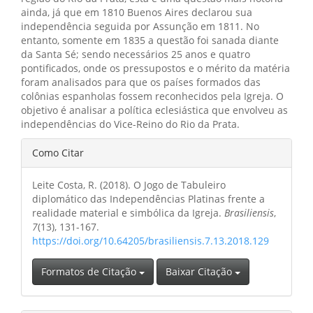
ainda, já que em 1810 Buenos Aires declarou sua
independência seguida por Assunção em 1811. No
entanto, somente em 1835 a questão foi sanada diante
da Santa Sé; sendo necessários 25 anos e quatro
pontificados, onde os pressupostos e o mérito da matéria
foram analisados para que os países formados das
colônias espanholas fossem reconhecidos pela Igreja. O
objetivo é analisar a política eclesiástica que envolveu as
independências do Vice-Reino do Rio da Prata.
Detalhes
Como Citar
do
Leite Costa, R. (2018). O Jogo de Tabuleiro
artigo
diplomático das Independências Platinas frente a
realidade material e simbólica da Igreja.
Brasiliensis
,
7
(13), 131-167.
https://doi.org/10.64205/brasiliensis.7.13.2018.129
Formatos de Citação
Baixar Citação