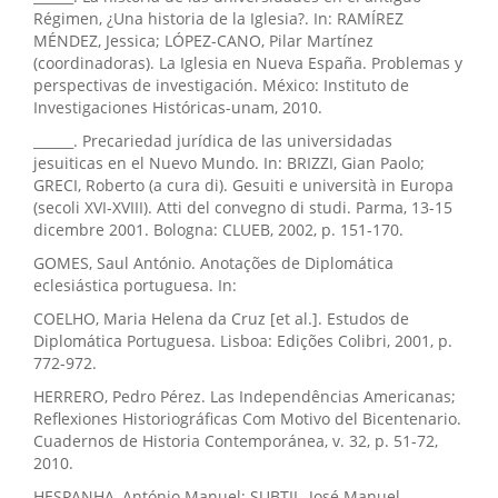
Régimen, ¿Una historia de la Iglesia?. In: RAMÍREZ
MÉNDEZ, Jessica; LÓPEZ-CANO, Pilar Martínez
(coordinadoras). La Iglesia en Nueva España. Problemas y
perspectivas de investigación. México: Instituto de
Investigaciones Históricas-unam, 2010.
______. Precariedad jurídica de las universidadas
jesuiticas en el Nuevo Mundo. In: BRIZZI, Gian Paolo;
GRECI, Roberto (a cura di). Gesuiti e università in Europa
(secoli XVI-XVIII). Atti del convegno di studi. Parma, 13-15
dicembre 2001. Bologna: CLUEB, 2002, p. 151-170.
GOMES, Saul António. Anotações de Diplomática
eclesiástica portuguesa. In:
COELHO, Maria Helena da Cruz [et al.]. Estudos de
Diplomática Portuguesa. Lisboa: Edições Colibri, 2001, p.
772-972.
HERRERO, Pedro Pérez. Las Independências Americanas;
Reflexiones Historiográficas Com Motivo del Bicentenario.
Cuadernos de Historia Contemporánea, v. 32, p. 51-72,
2010.
HESPANHA, António Manuel; SUBTIL, José Manuel.