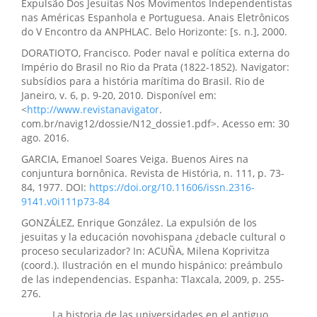
Expulsão Dos Jesuítas Nos Movimentos Independentistas
nas Américas Espanhola e Portuguesa. Anais Eletrônicos
do V Encontro da ANPHLAC. Belo Horizonte: [s. n.], 2000.
DORATIOTO, Francisco. Poder naval e política externa do
Império do Brasil no Rio da Prata (1822-1852). Navigator:
subsídios para a história marítima do Brasil. Rio de
Janeiro, v. 6, p. 9-20, 2010. Disponível em:
<
http://www.revistanavigator
.
com.br/navig12/dossie/N12_dossie1.pdf>. Acesso em: 30
ago. 2016.
GARCIA, Emanoel Soares Veiga. Buenos Aires na
conjuntura bornônica. Revista de História, n. 111, p. 73-
84, 1977. DOI:
https://doi.org/10.11606/issn.2316-
9141.v0i111p73-84
GONZÁLEZ, Enrique González. La expulsión de los
jesuitas y la educación novohispana ¿debacle cultural o
proceso secularizador? In: ACUÑA, Milena Koprivitza
(coord.). Ilustración en el mundo hispánico: preámbulo
de las independencias. Espanha: Tlaxcala, 2009, p. 255-
276.
______. La historia de las universidades en el antiguo