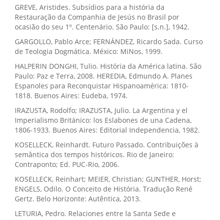
GREVE, Aristides. Subsídios para a história da
Restauração da Companhia de Jesús no Brasil por
ocasião do seu 1º. Centenário. São Paulo: [s.n.], 1942.
GARGOLLO, Pablo Arce; FERNÁNDEZ, Ricardo Sada. Curso
de Teologia Dogmática. México: MiNos, 1999.
HALPERIN DONGHI, Tulio. História da América latina. São
Paulo: Paz e Terra, 2008. HEREDIA, Edmundo A. Planes
Espanoles para Reconquistar Hispanoamérica: 1810-
1818. Buenos Aires: Eudeba, 1974.
IRAZUSTA, Rodolfo; IRAZUSTA, Julio. La Argentina y el
Imperialismo Británico: los Eslabones de una Cadena,
1806-1933. Buenos Aires: Editorial Independencia, 1982.
KOSELLECK, Reinhardt. Futuro Passado. Contribuições à
semântica dos tempos históricos. Rio de Janeiro:
Contraponto; Ed. PUC-Rio, 2006.
KOSELLECK, Reinhart; MEIER, Christian; GUNTHER, Horst;
ENGELS, Odilo. O Conceito de História. Tradução René
Gertz. Belo Horizonte: Autêntica, 2013.
LETURIA, Pedro. Relaciones entre la Santa Sede e