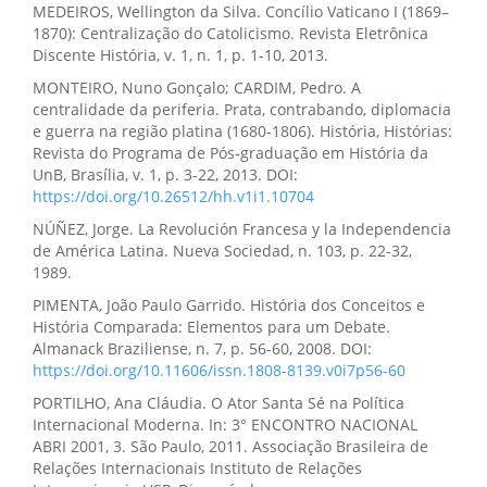
MEDEIROS, Wellington da Silva. Concílio Vaticano I (1869–
1870): Centralização do Catolicismo. Revista Eletrônica
Discente História, v. 1, n. 1, p. 1-10, 2013.
MONTEIRO, Nuno Gonçalo; CARDIM, Pedro. A
centralidade da periferia. Prata, contrabando, diplomacia
e guerra na região platina (1680-1806). História, Histórias:
Revista do Programa de Pós-graduação em História da
UnB, Brasília, v. 1, p. 3-22, 2013. DOI:
https://doi.org/10.26512/hh.v1i1.10704
NÚÑEZ, Jorge. La Revolución Francesa y la Independencia
de América Latina. Nueva Sociedad, n. 103, p. 22-32,
1989.
PIMENTA, João Paulo Garrido. História dos Conceitos e
História Comparada: Elementos para um Debate.
Almanack Braziliense, n. 7, p. 56-60, 2008. DOI:
https://doi.org/10.11606/issn.1808-8139.v0i7p56-60
PORTILHO, Ana Cláudia. O Ator Santa Sé na Política
Internacional Moderna. In: 3° ENCONTRO NACIONAL
ABRI 2001, 3. São Paulo, 2011. Associação Brasileira de
Relações Internacionais Instituto de Relações