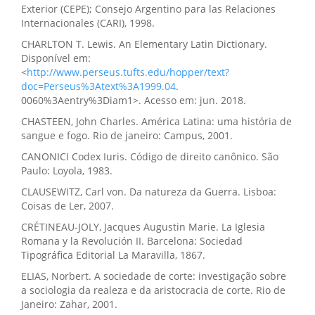
Exterior (CEPE); Consejo Argentino para las Relaciones
Internacionales (CARI), 1998.
CHARLTON T. Lewis. An Elementary Latin Dictionary.
Disponível em:
<
http://www.perseus.tufts.edu/hopper/text?
doc=Perseus%3Atext%3A1999.04
.
0060%3Aentry%3Diam1>. Acesso em: jun. 2018.
CHASTEEN, John Charles. América Latina: uma história de
sangue e fogo. Rio de janeiro: Campus, 2001.
CANONICI Codex Iuris. Código de direito canônico. São
Paulo: Loyola, 1983.
CLAUSEWITZ, Carl von. Da natureza da Guerra. Lisboa:
Coisas de Ler, 2007.
CRÉTINEAU-JOLY, Jacques Augustin Marie. La Iglesia
Romana y la Revolución II. Barcelona: Sociedad
Tipográfica Editorial La Maravilla, 1867.
ELIAS, Norbert. A sociedade de corte: investigação sobre
a sociologia da realeza e da aristocracia de corte. Rio de
Janeiro: Zahar, 2001.