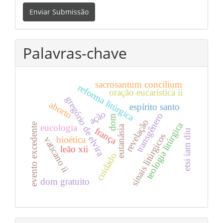
Enviar
Enviar Submissão
Submissão
Palavras-chave
sacrosantum concilium
reforma litúrgica
oração eucarística ii
gregório de elvira
aborto
espírito santo
ação
transgênero
dom
revelação
teologia litúrgica
evento excedente
eucologia
eutanásia
frança
etsi iam diu
sinais litúrgicos
bioética
vaticano ii
leão xii
cuidado
dom gratuito