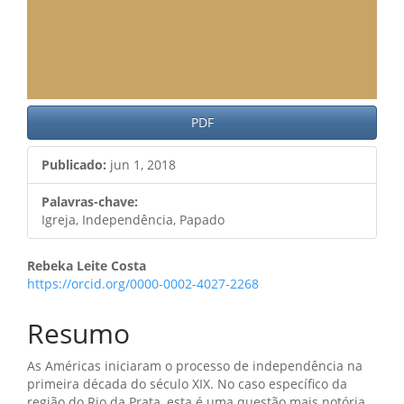
PDF
Publicado:
jun 1, 2018
Palavras-chave:
Igreja, Independência, Papado
Conteúdo
Rebeka Leite Costa
https://orcid.org/0000-0002-4027-2268
do
artigo
Resumo
principal
As Américas iniciaram o processo de independência na
primeira década do século XIX. No caso específico da
região do Rio da Prata, esta é uma questão mais notória