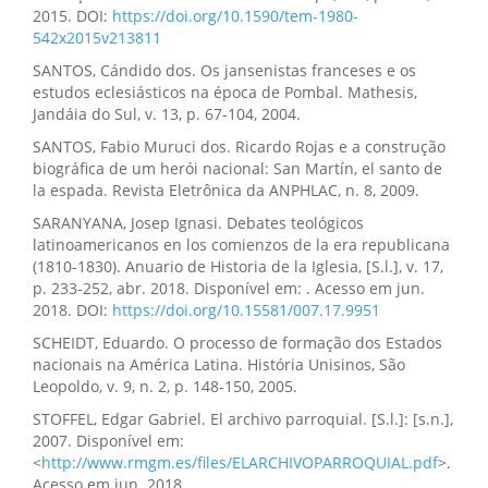
2015. DOI:
https://doi.org/10.1590/tem-1980-
542x2015v213811
SANTOS, Cándido dos. Os jansenistas franceses e os
estudos eclesiásticos na época de Pombal. Mathesis,
Jandáia do Sul, v. 13, p. 67-104, 2004.
SANTOS, Fabio Muruci dos. Ricardo Rojas e a construção
biográfica de um herói nacional: San Martín, el santo de
la espada. Revista Eletrônica da ANPHLAC, n. 8, 2009.
SARANYANA, Josep Ignasi. Debates teológicos
latinoamericanos en los comienzos de la era republicana
(1810-1830). Anuario de Historia de la Iglesia, [S.l.], v. 17,
p. 233-252, abr. 2018. Disponível em: . Acesso em jun.
2018. DOI:
https://doi.org/10.15581/007.17.9951
SCHEIDT, Eduardo. O processo de formação dos Estados
nacionais na América Latina. História Unisinos, São
Leopoldo, v. 9, n. 2, p. 148-150, 2005.
STOFFEL, Edgar Gabriel. El archivo parroquial. [S.l.]: [s.n.],
2007. Disponível em:
<
http://www.rmgm.es/files/ELARCHIVOPARROQUIAL.pdf
>.
Acesso em jun. 2018.