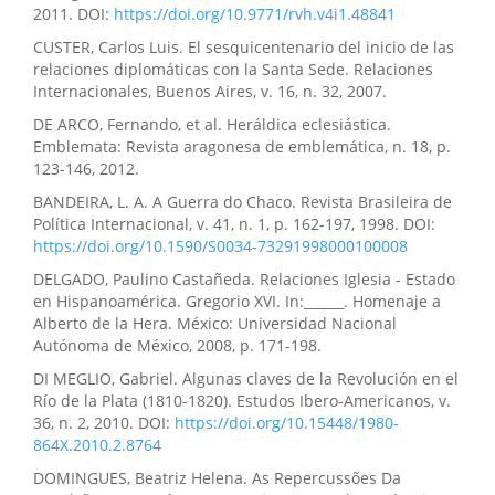
2011. DOI:
https://doi.org/10.9771/rvh.v4i1.48841
CUSTER, Carlos Luis. El sesquicentenario del inicio de las
relaciones diplomáticas con la Santa Sede. Relaciones
Internacionales, Buenos Aires, v. 16, n. 32, 2007.
DE ARCO, Fernando, et al. Heráldica eclesiástica.
Emblemata: Revista aragonesa de emblemática, n. 18, p.
123-146, 2012.
BANDEIRA, L. A. A Guerra do Chaco. Revista Brasileira de
Política Internacional, v. 41, n. 1, p. 162-197, 1998. DOI:
https://doi.org/10.1590/S0034-73291998000100008
DELGADO, Paulino Castañeda. Relaciones Iglesia - Estado
en Hispanoamérica. Gregorio XVI. In:______. Homenaje a
Alberto de la Hera. México: Universidad Nacional
Autónoma de México, 2008, p. 171-198.
DI MEGLIO, Gabriel. Algunas claves de la Revolución en el
Río de la Plata (1810-1820). Estudos Ibero-Americanos, v.
36, n. 2, 2010. DOI:
https://doi.org/10.15448/1980-
864X.2010.2.8764
DOMINGUES, Beatriz Helena. As Repercussões Da