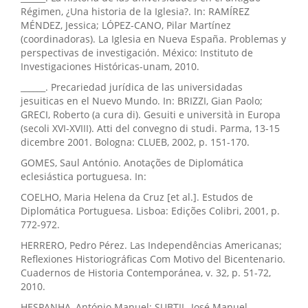
Régimen, ¿Una historia de la Iglesia?. In: RAMÍREZ
MÉNDEZ, Jessica; LÓPEZ-CANO, Pilar Martínez
(coordinadoras). La Iglesia en Nueva España. Problemas y
perspectivas de investigación. México: Instituto de
Investigaciones Históricas-unam, 2010.
______. Precariedad jurídica de las universidadas
jesuiticas en el Nuevo Mundo. In: BRIZZI, Gian Paolo;
GRECI, Roberto (a cura di). Gesuiti e università in Europa
(secoli XVI-XVIII). Atti del convegno di studi. Parma, 13-15
dicembre 2001. Bologna: CLUEB, 2002, p. 151-170.
GOMES, Saul António. Anotações de Diplomática
eclesiástica portuguesa. In:
COELHO, Maria Helena da Cruz [et al.]. Estudos de
Diplomática Portuguesa. Lisboa: Edições Colibri, 2001, p.
772-972.
HERRERO, Pedro Pérez. Las Independências Americanas;
Reflexiones Historiográficas Com Motivo del Bicentenario.
Cuadernos de Historia Contemporánea, v. 32, p. 51-72,
2010.
HESPANHA, António Manuel; SUBTIL, José Manuel.