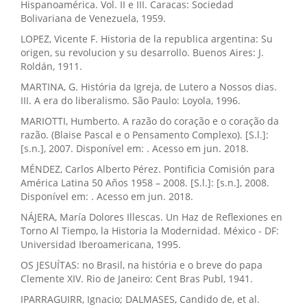
Hispanoamérica. Vol. II e III. Caracas: Sociedad
Bolivariana de Venezuela, 1959.
LOPEZ, Vicente F. Historia de la republica argentina: Su
origen, su revolucion y su desarrollo. Buenos Aires: J.
Roldán, 1911.
MARTINA, G. História da Igreja, de Lutero a Nossos dias.
III. A era do liberalismo. São Paulo: Loyola, 1996.
MARIOTTI, Humberto. A razão do coração e o coração da
razão. (Blaise Pascal e o Pensamento Complexo). [S.l.]:
[s.n.], 2007. Disponível em: . Acesso em jun. 2018.
MÉNDEZ, Carlos Alberto Pérez. Pontificia Comisión para
América Latina 50 Años 1958 – 2008. [S.l.]: [s.n.], 2008.
Disponível em: . Acesso em jun. 2018.
NÁJERA, María Dolores Illescas. Un Haz de Reflexiones en
Torno Al Tiempo, la Historia la Modernidad. México - DF:
Universidad Iberoamericana, 1995.
OS JESUÍTAS: no Brasil, na história e o breve do papa
Clemente XIV. Rio de Janeiro: Cent Bras Publ, 1941.
IPARRAGUIRR, Ignacio; DALMASES, Candido de, et al.