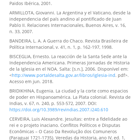
Paidos Ibérica, 2001.
ARMILLOTA, Giovanni. La Argentina y el Vaticano, desde la
independencia del país andino al pontificado de Juan
Pablo II. Relaciones Internacionales, Buenos Aires, v. 16,
n. 33, 2007.
BANDEIRA, L. A. A Guerra do Chaco. Revista Brasileira de
Política Internacional, v. 41, n. 1, p. 162-197, 1998.
BISCEGLIA, Ernesto. La reacción de la Santa Sede ante la
Independencia Americana. Primeras Jornadas de Historia
de la Iglesia en el NOA. Salta: [s.n.], 2006. Disponível em:
<
http://www.portaldesalta.gov.ar/libros/iglesia-ind
. pdf>.
Acesso em jun. 2018.
BRIDIKHINA, Eugenia. La ciudad y la corte como espacios
de poder en Hispanoamérica. La Plata colonial. Revista de
Indias, v. 67, n. 240, p. 553-572, 2007. DOI:
https://doi.org/10.3989/revindias.2007.i240.610
CERVEIRA, Luis Alexandre. Jesuítas: entre a fidelidade ao
rei e o projeto inaciano. Conflitos Políticos e Disputas
Econômicas – O Caso Da Revolução dos Comuneros
(Paraguai 1721-1735). Veredas da Historia, ano IV, ed. 1,