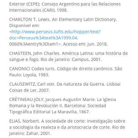
Exterior (CEPE); Consejo Argentino para las Relaciones
Internacionales (CARI), 1998.
CHARLTON T. Lewis. An Elementary Latin Dictionary.
Disponível em:
<
http://www.perseus.tufts.edu/hopper/text?
doc=Perseus%3Atext%3A1999.04
.
0060%3Aentry%3Diam1>. Acesso em: jun. 2018.
CHASTEEN, John Charles. América Latina: uma história de
sangue e fogo. Rio de janeiro: Campus, 2001.
CANONICI Codex Iuris. Código de direito canônico. São
Paulo: Loyola, 1983.
CLAUSEWITZ, Carl von. Da natureza da Guerra. Lisboa:
Coisas de Ler, 2007.
CRÉTINEAU-JOLY, Jacques Augustin Marie. La Iglesia
Romana y la Revolución II. Barcelona: Sociedad
Tipográfica Editorial La Maravilla, 1867.
ELIAS, Norbert. A sociedade de corte: investigação sobre
a sociologia da realeza e da aristocracia de corte. Rio de
Janeiro: Zahar, 2001.