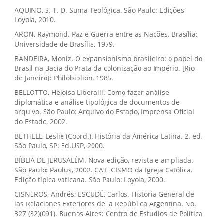
AQUINO, S. T. D. Suma Teológica. São Paulo: Edições
Loyola, 2010.
ARON, Raymond. Paz e Guerra entre as Nações. Brasília:
Universidade de Brasília, 1979.
BANDEIRA, Moniz. O expansionismo brasileiro: o papel do
Brasil na Bacia do Prata da colonização ao Império. [Rio
de Janeiro]: Philobiblion, 1985.
BELLOTTO, Heloísa Liberalli. Como fazer análise
diplomática e análise tipológica de documentos de
arquivo. São Paulo: Arquivo do Estado, Imprensa Oficial
do Estado, 2002.
BETHELL, Leslie (Coord.). História da América Latina. 2. ed.
São Paulo, SP: Ed.USP, 2000.
BÍBLIA DE JERUSALÉM. Nova edição, revista e ampliada.
São Paulo: Paulus, 2002. CATECISMO da Igreja Católica.
Edição típica vaticana. São Paulo: Loyola, 2000.
CISNEROS, Andrés; ESCUDÉ, Carlos. Historia General de
las Relaciones Exteriores de la República Argentina. No.
327 (82)(091). Buenos Aires: Centro de Estudios de Política