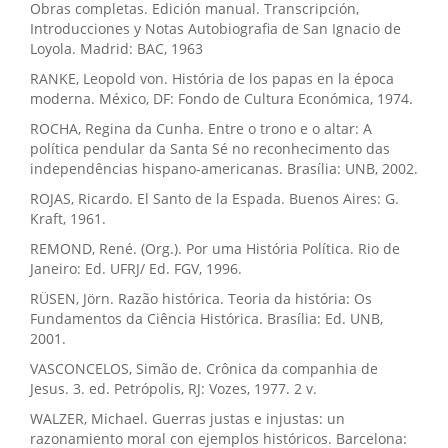
Obras completas. Edición manual. Transcripción,
Introducciones y Notas Autobiografia de San Ignacio de
Loyola. Madrid: BAC, 1963
RANKE, Leopold von. História de los papas en la época
moderna. México, DF: Fondo de Cultura Económica, 1974.
ROCHA, Regina da Cunha. Entre o trono e o altar: A
política pendular da Santa Sé no reconhecimento das
independências hispano-americanas. Brasília: UNB, 2002.
ROJAS, Ricardo. El Santo de la Espada. Buenos Aires: G.
Kraft, 1961.
REMOND, René. (Org.). Por uma História Política. Rio de
Janeiro: Ed. UFRJ/ Ed. FGV, 1996.
RÜSEN, Jörn. Razão histórica. Teoria da história: Os
Fundamentos da Ciência Histórica. Brasília: Ed. UNB,
2001.
VASCONCELOS, Simão de. Crônica da companhia de
Jesus. 3. ed. Petrópolis, RJ: Vozes, 1977. 2 v.
WALZER, Michael. Guerras justas e injustas: un
razonamiento moral con ejemplos históricos. Barcelona: