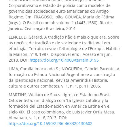
Corporativismo e Estado de polícia como modelos de
governo das sociedades euro-americanas do Antigo
Regime. Em: FRAGOSO, João; GOUVÊA, Maria de Fátima
(orgs.). O Brasil colonial: volume 1 (1443-1580). Rio de
Janeiro: Civilização Brasileira, 2014.
LENCLUD, Gérard. A tradição não é mais o que era. Sobre
as noções de tradição e de sociedade tradicional em
etnologia. Terrain: revue d’ethnologie de l’Europe. Habiter
la Maison, n° 9, 1987. Disponível em: . Acesso em jun.
2018. DOI:
https://doi.org/10.4000/terrain.3195
LIMA, Camila Imaculada S.; NOGUEIRA, Gabriel Parente. A
formação do Estado-Nacional Argentino e a construção
da identidade nacional. Revista Ameríndia-História,
cultura e outros combates, v. 1, n. 1, p. 11, 2006.
MARTINS, William de Souza. Igreja e Estado no Brasil
Oitocentista: um diálogo com ‘La Iglesia católica y la
formación del Estado-nación en América Latina en el
siglo XIX. El caso colombiano’, de Luis Javier Ortiz Mesa.
Almanack, v. 1, n. 6, 2013. DOI:
https://doi.org/10.1590/2236-463320130602