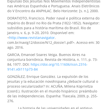
Expulsão Dos Jesuítas Nos Movimentos Independentistas
nas Américas Espanhola e Portuguesa. Anais Eletrônicos
do V Encontro da ANPHLAC. Belo Horizonte: [s. n.], 2000.
DORATIOTO, Francisco. Poder naval e política externa do
Império do Brasil no Rio da Prata (1822-1852). Navigator:
subsídios para a história marítima do Brasil. Rio de
Janeiro, v. 6, p. 9-20, 2010. Disponível em:
<
http://www.revistanavigator
.
com.br/navig12/dossie/N12_dossie1.pdf>. Acesso em: 30
ago. 2016.
GARCIA, Emanoel Soares Veiga. Buenos Aires na
conjuntura bornônica. Revista de História, n. 111, p. 73-
84, 1977. DOI:
https://doi.org/10.11606/issn.2316-
9141.v0i111p73-84
GONZÁLEZ, Enrique González. La expulsión de los
jesuitas y la educación novohispana ¿debacle cultural o
proceso secularizador? In: ACUÑA, Milena Koprivitza
(coord.). Ilustración en el mundo hispánico: preámbulo
de las independencias. Espanha: Tlaxcala, 2009, p. 255-
276.
______. La historia de las universidades en el antiguo