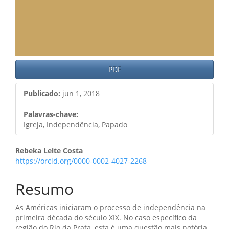
PDF
Publicado:
jun 1, 2018
Palavras-chave:
Igreja, Independência, Papado
Conteúdo
Rebeka Leite Costa
https://orcid.org/0000-0002-4027-2268
do
artigo
Resumo
principal
As Américas iniciaram o processo de independência na
primeira década do século XIX. No caso específico da
região do Rio da Prata, esta é uma questão mais notória