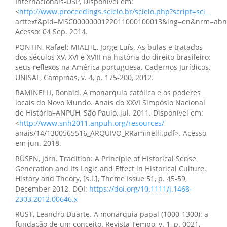
Internacionais-USP, Disponível em:
<
http://www.proceedings.scielo.br/scielo.php?script=sci_
arttext&pid=MSC0000000122011000100013&lng=en&nrm=abn
Acesso: 04 Sep. 2014.
PONTIN, Rafael; MIALHE, Jorge Luís. As bulas e tratados
dos séculos XV, XVI e XVIII na história do direito brasileiro:
seus reflexos na América portuguesa. Cadernos Jurídicos.
UNISAL, Campinas, v. 4, p. 175-200, 2012.
RAMINELLI, Ronald. A monarquia católica e os poderes
locais do Novo Mundo. Anais do XXVI Simpósio Nacional
de História–ANPUH, São Paulo, jul. 2011. Disponível em:
<
http://www.snh2011.anpuh.org/resources/
anais/14/1300565516_ARQUIVO_RRaminelli.pdf>. Acesso
em jun. 2018.
RÜSEN, Jörn. Tradition: A Principle of Historical Sense
Generation and Its Logic and Effect in Historical Culture.
History and Theory, [s.l.], Theme Issue 51, p. 45-59,
December 2012. DOI:
https://doi.org/10.1111/j.1468-
2303.2012.00646.x
RUST, Leandro Duarte. A monarquia papal (1000-1300): a
fundação de um conceito. Revista Tempo, v. 1, p. 0021,