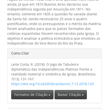
ainda, já que em 1810 Buenos Aires declarou sua
independência seguida por Assunção em 1811. No
entanto, somente em 1835 a questão foi sanada diante
da Santa Sé; sendo necessários 25 anos e quatro
pontificados, onde os pressupostos e o mérito da matéria
foram analisados para que os países formados das
colônias espanholas fossem reconhecidos pela Igreja. O
objetivo é analisar a política eclesiástica que envolveu as
independências do Vice-Reino do Rio da Prata.
Detalhes
Como Citar
do
Leite Costa, R. (2018). O Jogo de Tabuleiro
artigo
diplomático das Independências Platinas frente a
realidade material e simbólica da Igreja.
Brasiliensis
,
7
(13), 131-167.
https://doi.org/10.64205/brasiliensis.7.13.2018.129
Formatos de Citação
Baixar Citação