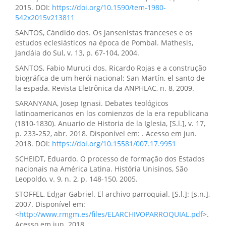
2015. DOI:
https://doi.org/10.1590/tem-1980-
542x2015v213811
SANTOS, Cándido dos. Os jansenistas franceses e os
estudos eclesiásticos na época de Pombal. Mathesis,
Jandáia do Sul, v. 13, p. 67-104, 2004.
SANTOS, Fabio Muruci dos. Ricardo Rojas e a construção
biográfica de um herói nacional: San Martín, el santo de
la espada. Revista Eletrônica da ANPHLAC, n. 8, 2009.
SARANYANA, Josep Ignasi. Debates teológicos
latinoamericanos en los comienzos de la era republicana
(1810-1830). Anuario de Historia de la Iglesia, [S.l.], v. 17,
p. 233-252, abr. 2018. Disponível em: . Acesso em jun.
2018. DOI:
https://doi.org/10.15581/007.17.9951
SCHEIDT, Eduardo. O processo de formação dos Estados
nacionais na América Latina. História Unisinos, São
Leopoldo, v. 9, n. 2, p. 148-150, 2005.
STOFFEL, Edgar Gabriel. El archivo parroquial. [S.l.]: [s.n.],
2007. Disponível em:
<
http://www.rmgm.es/files/ELARCHIVOPARROQUIAL.pdf
>.
Acesso em jun. 2018.