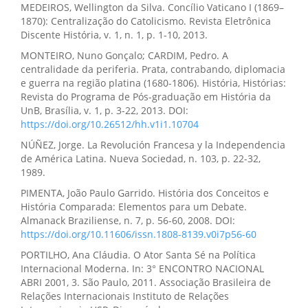
MEDEIROS, Wellington da Silva. Concílio Vaticano I (1869–
1870): Centralização do Catolicismo. Revista Eletrônica
Discente História, v. 1, n. 1, p. 1-10, 2013.
MONTEIRO, Nuno Gonçalo; CARDIM, Pedro. A
centralidade da periferia. Prata, contrabando, diplomacia
e guerra na região platina (1680-1806). História, Histórias:
Revista do Programa de Pós-graduação em História da
UnB, Brasília, v. 1, p. 3-22, 2013. DOI:
https://doi.org/10.26512/hh.v1i1.10704
NÚÑEZ, Jorge. La Revolución Francesa y la Independencia
de América Latina. Nueva Sociedad, n. 103, p. 22-32,
1989.
PIMENTA, João Paulo Garrido. História dos Conceitos e
História Comparada: Elementos para um Debate.
Almanack Braziliense, n. 7, p. 56-60, 2008. DOI:
https://doi.org/10.11606/issn.1808-8139.v0i7p56-60
PORTILHO, Ana Cláudia. O Ator Santa Sé na Política
Internacional Moderna. In: 3° ENCONTRO NACIONAL
ABRI 2001, 3. São Paulo, 2011. Associação Brasileira de
Relações Internacionais Instituto de Relações