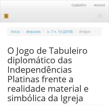
Navegação
Cadastro
Acesso
Principal
Conteúdo
Toggl
principal
navig
Barra
Lateral
Início
Arquivos
v. 7 n. 13 (2018)
Artigos
O Jogo de Tabuleiro
diplomático das
Independências
Platinas frente a
realidade material e
simbólica da Igreja