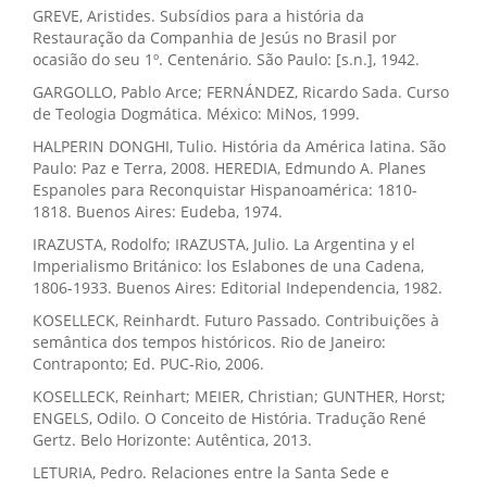
GREVE, Aristides. Subsídios para a história da
Restauração da Companhia de Jesús no Brasil por
ocasião do seu 1º. Centenário. São Paulo: [s.n.], 1942.
GARGOLLO, Pablo Arce; FERNÁNDEZ, Ricardo Sada. Curso
de Teologia Dogmática. México: MiNos, 1999.
HALPERIN DONGHI, Tulio. História da América latina. São
Paulo: Paz e Terra, 2008. HEREDIA, Edmundo A. Planes
Espanoles para Reconquistar Hispanoamérica: 1810-
1818. Buenos Aires: Eudeba, 1974.
IRAZUSTA, Rodolfo; IRAZUSTA, Julio. La Argentina y el
Imperialismo Británico: los Eslabones de una Cadena,
1806-1933. Buenos Aires: Editorial Independencia, 1982.
KOSELLECK, Reinhardt. Futuro Passado. Contribuições à
semântica dos tempos históricos. Rio de Janeiro:
Contraponto; Ed. PUC-Rio, 2006.
KOSELLECK, Reinhart; MEIER, Christian; GUNTHER, Horst;
ENGELS, Odilo. O Conceito de História. Tradução René
Gertz. Belo Horizonte: Autêntica, 2013.
LETURIA, Pedro. Relaciones entre la Santa Sede e