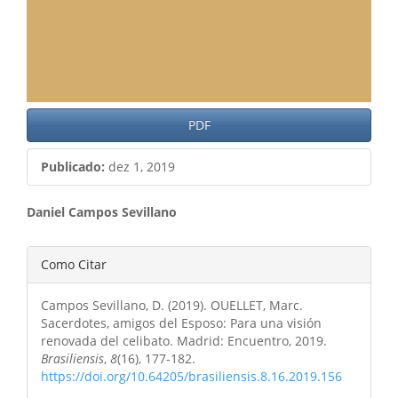
PDF
Publicado:
dez 1, 2019
Conteúdo
Daniel Campos Sevillano
do
Detalhes
Como Citar
artigo
do
principal
Campos Sevillano, D. (2019). OUELLET, Marc.
artigo
Sacerdotes, amigos del Esposo: Para una visión
renovada del celibato. Madrid: Encuentro, 2019.
Brasiliensis
,
8
(16), 177-182.
https://doi.org/10.64205/brasiliensis.8.16.2019.156