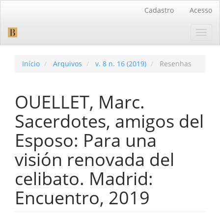
Navegação
Cadastro
Acesso
Principal
Conteúdo
Toggl
principal
navig
Barra
Lateral
Início
Arquivos
v. 8 n. 16 (2019)
Resenhas
OUELLET, Marc.
Sacerdotes, amigos del
Esposo: Para una
visión renovada del
celibato. Madrid:
Encuentro, 2019