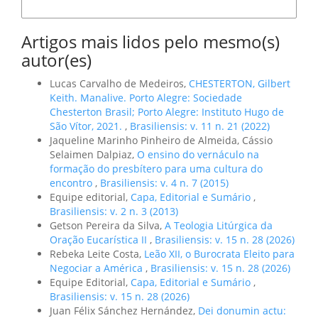
Formatos de Citação
Artigos mais lidos pelo mesmo(s)
autor(es)
Lucas Carvalho de Medeiros,
CHESTERTON, Gilbert
Keith. Manalive. Porto Alegre: Sociedade
Chesterton Brasil; Porto Alegre: Instituto Hugo de
São Vítor, 2021.
,
Brasiliensis: v. 11 n. 21 (2022)
Jaqueline Marinho Pinheiro de Almeida, Cássio
Selaimen Dalpiaz,
O ensino do vernáculo na
formação do presbítero para uma cultura do
encontro
,
Brasiliensis: v. 4 n. 7 (2015)
Equipe editorial,
Capa, Editorial e Sumário
,
Brasiliensis: v. 2 n. 3 (2013)
Getson Pereira da Silva,
A Teologia Litúrgica da
Oração Eucarística II
,
Brasiliensis: v. 15 n. 28 (2026)
Rebeka Leite Costa,
Leão XII, o Burocrata Eleito para
Negociar a América
,
Brasiliensis: v. 15 n. 28 (2026)
Equipe Editorial,
Capa, Editorial e Sumário
,
Brasiliensis: v. 15 n. 28 (2026)
Juan Félix Sánchez Hernández,
Dei donumin actu: