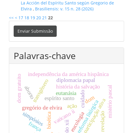
La Acción del Espíritu Santo según Gregorio de
Elvira
,
Brasiliensis: v. 15 n. 28 (2026)
<<
<
17
18
19
20
21
22
Enviar
Enviar Submissão
Submissão
Palavras-chave
independência da américa hispânica
dom gratuito
diplomacia papal
transgênero
história da salvação
aborto
mistério pascal
cuidado
eutanásia
dom
espírito santo
participação ativa
reforma litúrgica
ação
gregório de elvira
vaticano ii
simpósios
eucologia
revelação
bioética
leão xii
frança