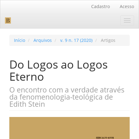
Navegação
Cadastro
Acesso
Principal
Conteúdo
Toggl
principal
navig
Barra
Lateral
Início
Arquivos
v. 9 n. 17 (2020)
Artigos
Do Logos ao Logos
Eterno
O encontro com a verdade através
da fenomenologia-teológica de
Edith Stein
Barra
lateral