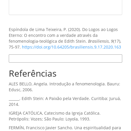
Como Citar
Espíndola de Lima Teixeira, P. (2020). Do Logos ao Logos
Eterno: O encontro com a verdade através da
fenomenologia-teológica de Edith Stein.
Brasiliensis
,
9
(17),
75-97.
https://doi.org/10.64205/brasiliensis.9.17.2020.163
Formatos de Citação
Referências
ALES BELLO, Angela. Introdução a fenomenologia. Bauru:
Edusc, 2006.
______. Edith Stein: A Paixão pela Verdade. Curitiba: Juruá,
2014.
IGREJA CATÓLICA, Catecismo da Igreja Católica.
Petrópolis: Vozes; São Paulo: Loyola, 1993.
FERMÍN, Francisco Javier Sancho. Una espiritualidad para