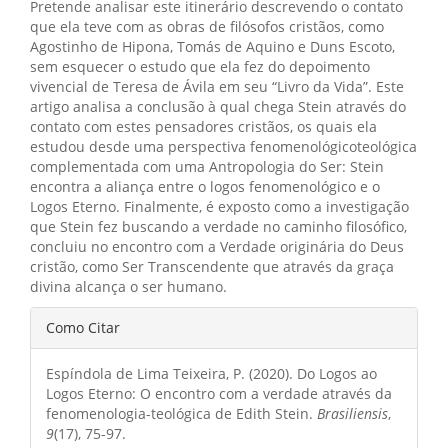
Pretende analisar este itinerário descrevendo o contato
que ela teve com as obras de filósofos cristãos, como
Agostinho de Hipona, Tomás de Aquino e Duns Escoto,
sem esquecer o estudo que ela fez do depoimento
vivencial de Teresa de Ávila em seu “Livro da Vida”. Este
artigo analisa a conclusão à qual chega Stein através do
contato com estes pensadores cristãos, os quais ela
estudou desde uma perspectiva fenomenológicoteológica
complementada com uma Antropologia do Ser: Stein
encontra a aliança entre o logos fenomenológico e o
Logos Eterno. Finalmente, é exposto como a investigação
que Stein fez buscando a verdade no caminho filosófico,
concluiu no encontro com a Verdade originária do Deus
cristão, como Ser Transcendente que através da graça
divina alcança o ser humano.
Detalhes
Como Citar
do
Espíndola de Lima Teixeira, P. (2020). Do Logos ao
artigo
Logos Eterno: O encontro com a verdade através da
fenomenologia-teológica de Edith Stein.
Brasiliensis
,
9
(17), 75-97.