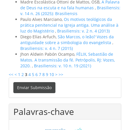
Madre Escolástica Ottoni de Mattos, OSB,
A Palavra
de Deus na escuta e na fala humanas
,
Brasiliensis:
v. 14 n. 26 (2025): Brasiliensis
Paulo Alves Marciano,
Os motivos teológicos da
prática penitencial na Igreja antiga. Uma análise à
luz do Magistério
,
Brasiliensis: v. 2 n. 4 (2013)
Diego Elías Arfuch,
São Marcos, o leão? Vozes da
antiguidade sobre a simbologia do evangelista
,
Brasiliensis: v. 4 n. 7 (2015)
Jhon Aldwin Pabón Ocampo,
FÉLIX, Sebastião de
Matos. A transmissão da fé. Petrópolis, RJ: Vozes,
2020.
,
Brasiliensis: v. 10 n. 19 (2021)
<<
<
1
2
3
4
5
6
7
8
9
10
>
>>
Enviar
Enviar Submissão
Submissão
Palavras-chave