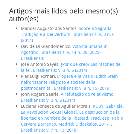
Artigos mais lidos pelo mesmo(s)
autor(es)
Manoel Augusto dos Santos,
Sobre a Sagrada
Tradição e a Dei Verbum
,
Brasiliensis: v. 3 n. 6
(2014)
Davide Di Giandomenico,
Volontà umana in
Agostino
,
Brasiliensis: v. 14 n. 26 (2025):
Brasiliensis
José Antonio Sayés,
¿Por qué creo? Las razones de
la fe
,
Brasiliensis: v. 3 n. 6 (2014)
Pier Luigi Fornari,
L' opera e la vita di Edith Stein
nell’orizzonte religioso e sociale della
postmodernità
,
Brasiliensis: v. 8 n. 15 (2019)
John Rogers Searle,
A refutação do relativismo
,
Brasiliensis: v. 3 n. 5 (2014)
Luciana Fonseca de Aguilar Morais,
KUBY, Gabriele.
La Revolución Sexual Global. La destrucción de la
libertad en nombre de la libertad. Trad. esp. Pablo
Cervera Barranco. Madrid: Didaskalos, 2017.
,
Brasiliensis: v. 7 n. 13 (2018)