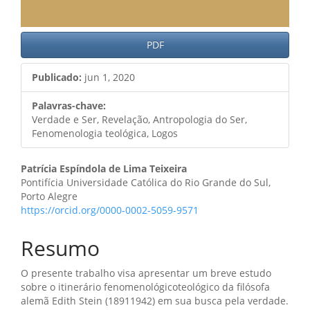
PDF
Publicado:
jun 1, 2020
Palavras-chave:
Verdade e Ser, Revelação, Antropologia do Ser,
Fenomenologia teológica, Logos
Conteúdo
Patrícia Espíndola de Lima Teixeira
Pontifícia Universidade Católica do Rio Grande do Sul,
do
Porto Alegre
https://orcid.org/0000-0002-5059-9571
artigo
principal
Resumo
O presente trabalho visa apresentar um breve estudo
sobre o itinerário fenomenológicoteológico da filósofa
alemã Edith Stein (18911942) em sua busca pela verdade.