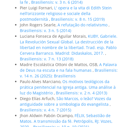
la fe
,
Brasiliensis: v. 3 n. 6 (2014)
Pier Luigi Fornari,
L' opera e la vita di Edith Stein
nell’orizzonte religioso e sociale della
postmodernità
,
Brasiliensis: v. 8 n. 15 (2019)
John Rogers Searle,
A refutação do relativismo
,
Brasiliensis: v. 3 n. 5 (2014)
Luciana Fonseca de Aguilar Morais,
KUBY, Gabriele.
La Revolución Sexual Global. La destrucción de la
libertad en nombre de la libertad. Trad. esp. Pablo
Cervera Barranco. Madrid: Didaskalos, 2017.
,
Brasiliensis: v. 7 n. 13 (2018)
Madre Escolástica Ottoni de Mattos, OSB,
A Palavra
de Deus na escuta e na fala humanas
,
Brasiliensis:
v. 14 n. 26 (2025): Brasiliensis
Paulo Alves Marciano,
Os motivos teológicos da
prática penitencial na Igreja antiga. Uma análise à
luz do Magistério
,
Brasiliensis: v. 2 n. 4 (2013)
Diego Elías Arfuch,
São Marcos, o leão? Vozes da
antiguidade sobre a simbologia do evangelista
,
Brasiliensis: v. 4 n. 7 (2015)
Jhon Aldwin Pabón Ocampo,
FÉLIX, Sebastião de
Matos. A transmissão da fé. Petrópolis, RJ: Vozes,
2020.
,
Brasiliensis: v. 10 n. 19 (2021)