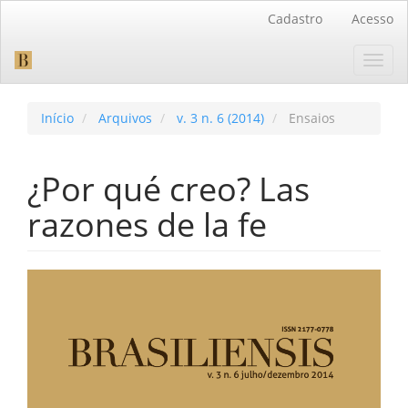
Navegação
Cadastro
Acesso
Principal
Conteúdo
Toggl
principal
navig
Barra
Lateral
Início
Arquivos
v. 3 n. 6 (2014)
Ensaios
¿Por qué creo? Las
razones de la fe
Barra
lateral
de
artigos