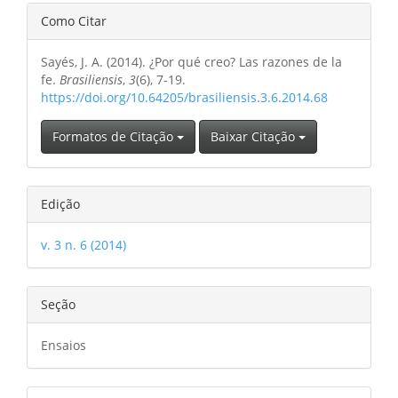
Detalhes
Como Citar
do
Sayés, J. A. (2014). ¿Por qué creo? Las razones de la
artigo
fe.
Brasiliensis
,
3
(6), 7-19.
https://doi.org/10.64205/brasiliensis.3.6.2014.68
Formatos de Citação
Baixar Citação
Edição
v. 3 n. 6 (2014)
Seção
Ensaios