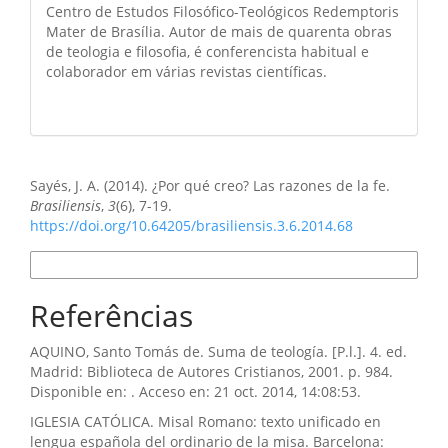
Centro de Estudos Filosófico-Teológicos Redemptoris
Mater de Brasília. Autor de mais de quarenta obras
de teologia e filosofia, é conferencista habitual e
colaborador em várias revistas científicas.
Como Citar
Sayés, J. A. (2014). ¿Por qué creo? Las razones de la fe.
Brasiliensis
,
3
(6), 7-19.
https://doi.org/10.64205/brasiliensis.3.6.2014.68
Formatos de Citação
Referências
AQUINO, Santo Tomás de. Suma de teología. [P.l.]. 4. ed.
Madrid: Biblioteca de Autores Cristianos, 2001. p. 984.
Disponible en: . Acceso en: 21 oct. 2014, 14:08:53.
IGLESIA CATÓLICA. Misal Romano: texto unificado en
lengua española del ordinario de la misa. Barcelona: