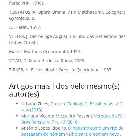
Paris: Vrin, 1948).
TOSTATUS, A. Opera Omnia, V [In Matthaeum]. Cologne: J.
Gymnicus. &
A. Hierat., 1613.
VETTER, J. Der heilige Augustinus und das Geheimnis des
Leibes Christi.
Mainz: Matthias Gruenewald, 1929.
VITALI, D. Mater Ecclesia. Roma, 2008.
ZIRKER, H. Ecclesiologia. Brescia: Queriniana, 1987.
Artigos mais lidos pelo mesmo(s)
autor(es)
Urbano Zilles,
O que é Teologia?
,
Brasiliensis: v. 2
n. 4 (2013)
Mariana Vicente Mezzalira Passoni,
Veredas da Fé
,
Brasiliensis: v. 7 n. 13 (2018)
Antônio Lopes Ribeiro,
O batismo como um rito de
passagem do homem velho para o homem novo
,