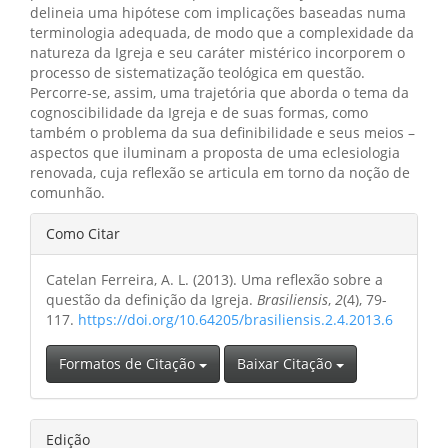
delineia uma hipótese com implicações baseadas numa
terminologia adequada, de modo que a complexidade da
natureza da Igreja e seu caráter mistérico incorporem o
processo de sistematização teológica em questão.
Percorre-se, assim, uma trajetória que aborda o tema da
cognoscibilidade da Igreja e de suas formas, como
também o problema da sua definibilidade e seus meios –
aspectos que iluminam a proposta de uma eclesiologia
renovada, cuja reflexão se articula em torno da noção de
comunhão.
Detalhes
Como Citar
do
Catelan Ferreira, A. L. (2013). Uma reflexão sobre a
artigo
questão da definição da Igreja.
Brasiliensis
,
2
(4), 79-
117.
https://doi.org/10.64205/brasiliensis.2.4.2013.6
Formatos de Citação
Baixar Citação
Edição