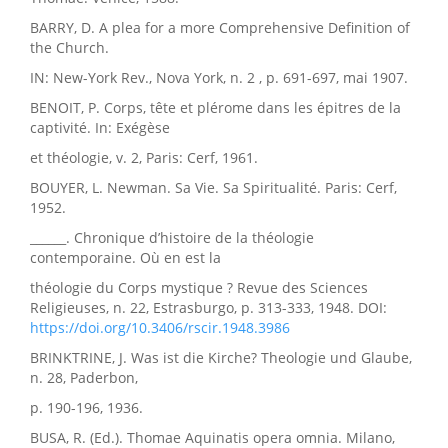
BARRY, D. A plea for a more Comprehensive Definition of
the Church.
IN: New-York Rev., Nova York, n. 2 , p. 691-697, mai 1907.
BENOIT, P. Corps, tête et plérome dans les épitres de la
captivité. In: Exégèse
et théologie, v. 2, Paris: Cerf, 1961.
BOUYER, L. Newman. Sa Vie. Sa Spiritualité. Paris: Cerf,
1952.
______. Chronique d’histoire de la théologie
contemporaine. Où en est la
théologie du Corps mystique ? Revue des Sciences
Religieuses, n. 22, Estrasburgo, p. 313-333, 1948. DOI:
https://doi.org/10.3406/rscir.1948.3986
BRINKTRINE, J. Was ist die Kirche? Theologie und Glaube,
n. 28, Paderbon,
p. 190-196, 1936.
BUSA, R. (Ed.). Thomae Aquinatis opera omnia. Milano,