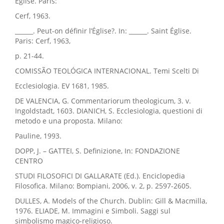
Église. Paris:
Cerf, 1963.
______. Peut-on définir l’Église?. In: ______. Saint Église.
Paris: Cerf, 1963,
p. 21-44.
COMISSÃO TEOLÓGICA INTERNACIONAL. Temi Scelti Di
Ecclesiologia. EV 1681, 1985.
DE VALENCIA, G. Commentariorum theologicum, 3. v.
Ingoldstadt, 1603. DIANICH, S. Ecclesiologia, questioni di
metodo e una proposta. Milano:
Pauline, 1993.
DOPP, J. – GATTEI, S. Definizione, In: FONDAZIONE
CENTRO
STUDI FILOSOFICI DI GALLARATE (Ed.). Enciclopedia
Filosofica. Milano: Bompiani, 2006, v. 2, p. 2597-2605.
DULLES, A. Models of the Church. Dublin: Gill & Macmilla,
1976. ELIADE, M. Immagini e Simboli. Saggi sul
simbolismo magico-religioso.