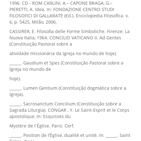
1996. CD - ROM CARLINI, A.– CAPONE BRAGA, G.–
PIERETTI, A. Idea. In: FONDAZIONE CENTRO STUDI
FILOSOFICI DI GALLARATE (Ed.). Enciclopedia Filosofica. v.
6, p. 5425, Milão, 2006.
CASSIRER, E. Filosofia delle Forme Simboliche. Firenze: La
Nuova Italia, 1964. CONCíLIO VATICANO II. Ad Gentes
(Constituição Pastoral sobre a
atividade missionária da Igreja no mundo de hoje).
______. Gaudium et Spes (Constituição Pastoral sobre a
Igreja no mundo de
hoje).
______. Lumen Gentium (Constituição dogmática sobre a
Igreja).
______. Sacrosanctum Concilium (Constituição sobre a
Sagrada Liturgia). CONGAR , Y. Le Saint-Esprit et le Corps
apostolique, In: Esquisses du
Mystère de l ́Église. Paris: Cerf.
______. Position de l’Église, dualité et unité. In: ______. Saint