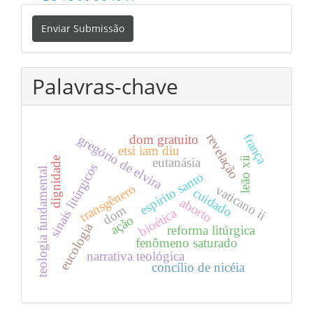
Enviar
Enviar Submissão
Submissão
Palavras-chave
revelação
frança
dom gratuito
gregório de elvira
etsi iam diu
leão xii
eutanásia
dignidade
sinais litúrgicos
teologia fundamental
espírito santo
transgênero
vaticano ii
cuidado
aborto
dom
bioética
ação
eucologia
reforma litúrgica
fenômeno saturado
narrativa teológica
concílio de nicéia