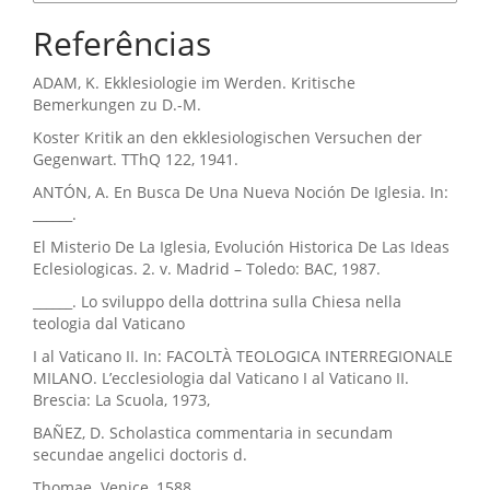
Referências
ADAM, K. Ekklesiologie im Werden. Kritische
Bemerkungen zu D.-M.
Koster Kritik an den ekklesiologischen Versuchen der
Gegenwart. TThQ 122, 1941.
ANTÓN, A. En Busca De Una Nueva Noción De Iglesia. In:
______.
El Misterio De La Iglesia, Evolución Historica De Las Ideas
Eclesiologicas. 2. v. Madrid – Toledo: BAC, 1987.
______. Lo sviluppo della dottrina sulla Chiesa nella
teologia dal Vaticano
I al Vaticano II. In: FACOLTÀ TEOLOGICA INTERREGIONALE
MILANO. L’ecclesiologia dal Vaticano I al Vaticano II.
Brescia: La Scuola, 1973,
BAÑEZ, D. Scholastica commentaria in secundam
secundae angelici doctoris d.
Thomae. Venice, 1588.