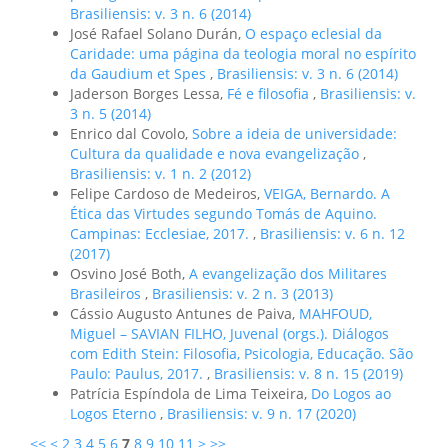
Brasiliensis: v. 3 n. 6 (2014)
José Rafael Solano Durán,
O espaço eclesial da
Caridade: uma página da teologia moral no espírito
da Gaudium et Spes
,
Brasiliensis: v. 3 n. 6 (2014)
Jaderson Borges Lessa,
Fé e filosofia
,
Brasiliensis: v.
3 n. 5 (2014)
Enrico dal Covolo,
Sobre a ideia de universidade:
Cultura da qualidade e nova evangelização
,
Brasiliensis: v. 1 n. 2 (2012)
Felipe Cardoso de Medeiros,
VEIGA, Bernardo. A
Ética das Virtudes segundo Tomás de Aquino.
Campinas: Ecclesiae, 2017.
,
Brasiliensis: v. 6 n. 12
(2017)
Osvino José Both,
A evangelização dos Militares
Brasileiros
,
Brasiliensis: v. 2 n. 3 (2013)
Cássio Augusto Antunes de Paiva,
MAHFOUD,
Miguel – SAVIAN FILHO, Juvenal (orgs.). Diálogos
com Edith Stein: Filosofia, Psicologia, Educação. São
Paulo: Paulus, 2017.
,
Brasiliensis: v. 8 n. 15 (2019)
Patrícia Espíndola de Lima Teixeira,
Do Logos ao
Logos Eterno
,
Brasiliensis: v. 9 n. 17 (2020)
<<
<
2
3
4
5
6
7
8
9
10
11
>
>>