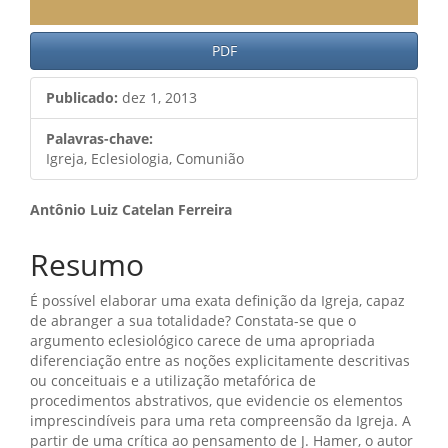
PDF
Publicado:
dez 1, 2013
Palavras-chave:
Igreja, Eclesiologia, Comunião
Conteúdo
Antônio Luiz Catelan Ferreira
do
Resumo
artigo
É possível elaborar uma exata definição da Igreja, capaz
principal
de abranger a sua totalidade? Constata-se que o
argumento eclesiológico carece de uma apropriada
diferenciação entre as noções explicitamente descritivas
ou conceituais e a utilização metafórica de
procedimentos abstrativos, que evidencie os elementos
imprescindíveis para uma reta compreensão da Igreja. A
partir de uma crítica ao pensamento de J. Hamer, o autor