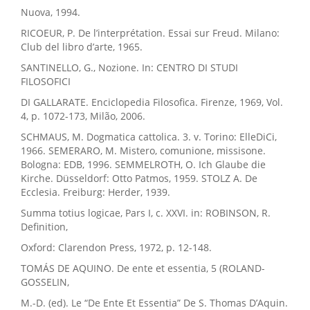
Nuova, 1994.
RICOEUR, P. De l’interprétation. Essai sur Freud. Milano:
Club del libro d’arte, 1965.
SANTINELLO, G., Nozione. In: CENTRO DI STUDI
FILOSOFICI
DI GALLARATE. Enciclopedia Filosofica. Firenze, 1969, Vol.
4, p. 1072-173, Milão, 2006.
SCHMAUS, M. Dogmatica cattolica. 3. v. Torino: ElleDiCi,
1966. SEMERARO, M. Mistero, comunione, missisone.
Bologna: EDB, 1996. SEMMELROTH, O. Ich Glaube die
Kirche. Düsseldorf: Otto Patmos, 1959. STOLZ A. De
Ecclesia. Freiburg: Herder, 1939.
Summa totius logicae, Pars I, c. XXVI. in: ROBINSON, R.
Definition,
Oxford: Clarendon Press, 1972, p. 12-148.
TOMÁS DE AQUINO. De ente et essentia, 5 (ROLAND-
GOSSELIN,
M.-D. (ed). Le “De Ente Et Essentia” De S. Thomas D’Aquin.