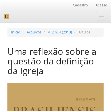
Navegação
Cadastro
Acesso
Principal
Conteúdo
Toggl
principal
navig
Barra
Lateral
Início
Arquivos
v. 2 n. 4 (2013)
Artigos
Uma reflexão sobre a
questão da definição
da Igreja
Barra
lateral
de