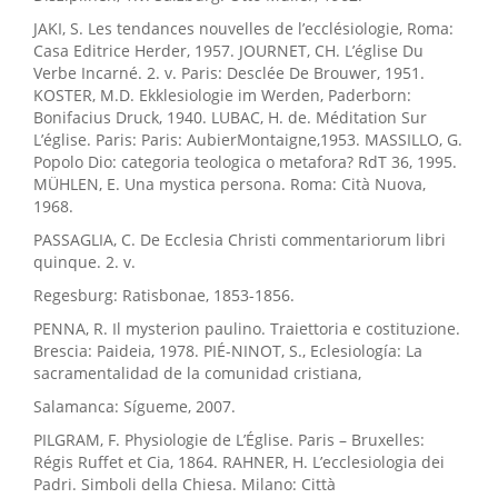
JAKI, S. Les tendances nouvelles de l’ecclésiologie, Roma:
Casa Editrice Herder, 1957. JOURNET, CH. L’église Du
Verbe Incarné. 2. v. Paris: Desclée De Brouwer, 1951.
KOSTER, M.D. Ekklesiologie im Werden, Paderborn:
Bonifacius Druck, 1940. LUBAC, H. de. Méditation Sur
L’église. Paris: Paris: AubierMontaigne,1953. MASSILLO, G.
Popolo Dio: categoria teologica o metafora? RdT 36, 1995.
MÜHLEN, E. Una mystica persona. Roma: Cità Nuova,
1968.
PASSAGLIA, C. De Ecclesia Christi commentariorum libri
quinque. 2. v.
Regesburg: Ratisbonae, 1853-1856.
PENNA, R. Il mysterion paulino. Traiettoria e costituzione.
Brescia: Paideia, 1978. PIÉ-NINOT, S., Eclesiología: La
sacramentalidad de la comunidad cristiana,
Salamanca: Sígueme, 2007.
PILGRAM, F. Physiologie de L’Église. Paris – Bruxelles:
Régis Ruffet et Cia, 1864. RAHNER, H. L’ecclesiologia dei
Padri. Simboli della Chiesa. Milano: Città