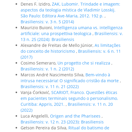
Denes F. Izidro,
ZAK, Lubomir. Trindade e imagem:
aspectos da teologia mística de Vladimir Losskij.
São Paulo: Editora Ave-Maria, 2012. 192 p.
,
Brasiliensis: v. 3 n. 5 (2014)
Maurizio Buioni,
Intelligenza umana vs. intelligenza
artificiale: una prospettiva teologica
,
Brasiliensis: v.
13 n. 25 (2024): Brasiliensis
Alexandre de Freitas de Mello Júnior,
As limitações
do conceito de historicismo
,
Brasiliensis: v. 6 n. 11
(2017)
Cosimo Semeraro,
Un progetto che si realizza
,
Brasiliensis: v. 1 n. 2 (2012)
Marcos André Nascimento Silva,
Bem-vindo à
intrusa necessária! O significado cristão da morte
,
Brasiliensis: v. 11 n. 21 (2022)
Vanja Ćorković,
SCARIOT, Franco. Questões éticas
em pacientes terminais segundo o personalismo.
Curitiba: Appris, 2021.
,
Brasiliensis: v. 11 n. 20
(2022)
Luca Angelelli,
Origen and the Pharisees
,
Brasiliensis: v. 12 n. 23 (2023): Brasiliensis
Getson Pereira da Silva,
Ritual do batismo de