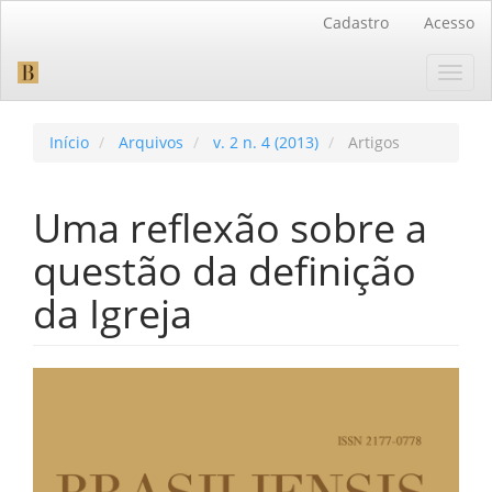
Navegação
Cadastro
Acesso
Principal
Conteúdo
Toggl
principal
navig
Barra
Lateral
Início
Arquivos
v. 2 n. 4 (2013)
Artigos
Uma reflexão sobre a
questão da definição
da Igreja
Barra
lateral
de