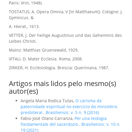
Paris: Vrin, 1948).
TOSTATUS, A. Opera Omnia, V [In Matthaeum]. Cologne: J.
Gymnicus. &
A. Hierat., 1613.
VETTER, J. Der heilige Augustinus und das Geheimnis des
Leibes Christi.
Mainz: Matthias Gruenewald, 1929.
VITALI, D. Mater Ecclesia. Roma, 2008.
ZIRKER, H. Ecclesiologia. Brescia: Queriniana, 1987.
Artigos mais lidos pelo mesmo(s)
autor(es)
Angela Maria Rodica Tutas,
O carisma da
paternidade espiritual no exercício do ministério
presbiteral
,
Brasiliensis: v. 5 n. 9 (2016)
Fabio José Olano Carranza,
Per una teologia
fondamentale del sacerdozio
,
Brasiliensis: v. 10 n.
19 (2021)