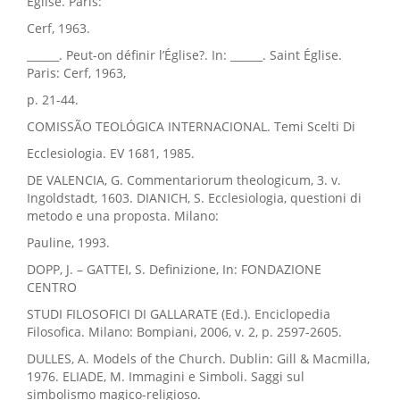
Église. Paris:
Cerf, 1963.
______. Peut-on définir l’Église?. In: ______. Saint Église.
Paris: Cerf, 1963,
p. 21-44.
COMISSÃO TEOLÓGICA INTERNACIONAL. Temi Scelti Di
Ecclesiologia. EV 1681, 1985.
DE VALENCIA, G. Commentariorum theologicum, 3. v.
Ingoldstadt, 1603. DIANICH, S. Ecclesiologia, questioni di
metodo e una proposta. Milano:
Pauline, 1993.
DOPP, J. – GATTEI, S. Definizione, In: FONDAZIONE
CENTRO
STUDI FILOSOFICI DI GALLARATE (Ed.). Enciclopedia
Filosofica. Milano: Bompiani, 2006, v. 2, p. 2597-2605.
DULLES, A. Models of the Church. Dublin: Gill & Macmilla,
1976. ELIADE, M. Immagini e Simboli. Saggi sul
simbolismo magico-religioso.