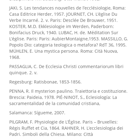
JAKI, S. Les tendances nouvelles de l’ecclésiologie, Roma:
Casa Editrice Herder, 1957. JOURNET, CH. L’église Du
Verbe Incarné. 2. v. Paris: Desclée De Brouwer, 1951.
KOSTER, M.D. Ekklesiologie im Werden, Paderborn:
Bonifacius Druck, 1940. LUBAC, H. de. Méditation Sur
L’église. Paris: Paris: AubierMontaigne,1953. MASSILLO, G.
Popolo Dio: categoria teologica o metafora? RdT 36, 1995.
MÜHLEN, E. Una mystica persona. Roma: Cità Nuova,
1968.
PASSAGLIA, C. De Ecclesia Christi commentariorum libri
quinque. 2. v.
Regesburg: Ratisbonae, 1853-1856.
PENNA, R. Il mysterion paulino. Traiettoria e costituzione.
Brescia: Paideia, 1978. PIÉ-NINOT, S., Eclesiología: La
sacramentalidad de la comunidad cristiana,
Salamanca: Sígueme, 2007.
PILGRAM, F. Physiologie de L’Église. Paris – Bruxelles:
Régis Ruffet et Cia, 1864. RAHNER, H. L’ecclesiologia dei
Padri. Simboli della Chiesa. Milano: Città