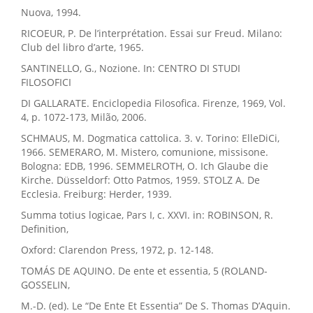
Nuova, 1994.
RICOEUR, P. De l’interprétation. Essai sur Freud. Milano:
Club del libro d’arte, 1965.
SANTINELLO, G., Nozione. In: CENTRO DI STUDI
FILOSOFICI
DI GALLARATE. Enciclopedia Filosofica. Firenze, 1969, Vol.
4, p. 1072-173, Milão, 2006.
SCHMAUS, M. Dogmatica cattolica. 3. v. Torino: ElleDiCi,
1966. SEMERARO, M. Mistero, comunione, missisone.
Bologna: EDB, 1996. SEMMELROTH, O. Ich Glaube die
Kirche. Düsseldorf: Otto Patmos, 1959. STOLZ A. De
Ecclesia. Freiburg: Herder, 1939.
Summa totius logicae, Pars I, c. XXVI. in: ROBINSON, R.
Definition,
Oxford: Clarendon Press, 1972, p. 12-148.
TOMÁS DE AQUINO. De ente et essentia, 5 (ROLAND-
GOSSELIN,
M.-D. (ed). Le “De Ente Et Essentia” De S. Thomas D’Aquin.