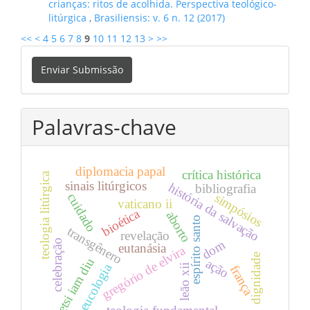
crianças: ritos de acolhida. Perspectiva teológico-
litúrgica
,
Brasiliensis: v. 6 n. 12 (2017)
<<
<
4
5
6
7
8
9
10
11
12
13
>
>>
Enviar
Enviar Submissão
Submissão
Palavras-chave
diplomacia papal
crítica histórica
teologia litúrgica
sinais litúrgicos
história da salvação
bibliografia
simpósios
cuidado
vaticano ii
bioética
aborto
espírito santo
transgênero
revelação
dom
celebração
eutanásia
gregório de elvira
dignidade
etsi iam diu
ação
eucologia
leão xii
frança