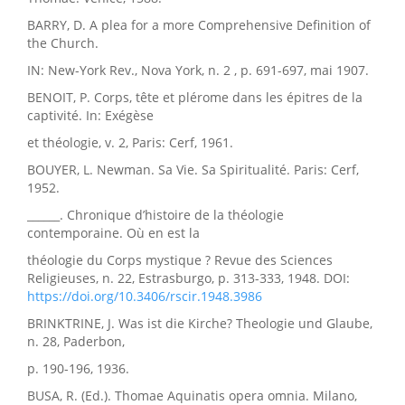
BARRY, D. A plea for a more Comprehensive Definition of
the Church.
IN: New-York Rev., Nova York, n. 2 , p. 691-697, mai 1907.
BENOIT, P. Corps, tête et plérome dans les épitres de la
captivité. In: Exégèse
et théologie, v. 2, Paris: Cerf, 1961.
BOUYER, L. Newman. Sa Vie. Sa Spiritualité. Paris: Cerf,
1952.
______. Chronique d’histoire de la théologie
contemporaine. Où en est la
théologie du Corps mystique ? Revue des Sciences
Religieuses, n. 22, Estrasburgo, p. 313-333, 1948. DOI:
https://doi.org/10.3406/rscir.1948.3986
BRINKTRINE, J. Was ist die Kirche? Theologie und Glaube,
n. 28, Paderbon,
p. 190-196, 1936.
BUSA, R. (Ed.). Thomae Aquinatis opera omnia. Milano,