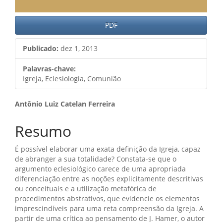
PDF
Publicado:
dez 1, 2013
Palavras-chave:
Igreja, Eclesiologia, Comunião
Conteúdo
Antônio Luiz Catelan Ferreira
do
Resumo
artigo
É possível elaborar uma exata definição da Igreja, capaz
principal
de abranger a sua totalidade? Constata-se que o
argumento eclesiológico carece de uma apropriada
diferenciação entre as noções explicitamente descritivas
ou conceituais e a utilização metafórica de
procedimentos abstrativos, que evidencie os elementos
imprescindíveis para uma reta compreensão da Igreja. A
partir de uma crítica ao pensamento de J. Hamer, o autor