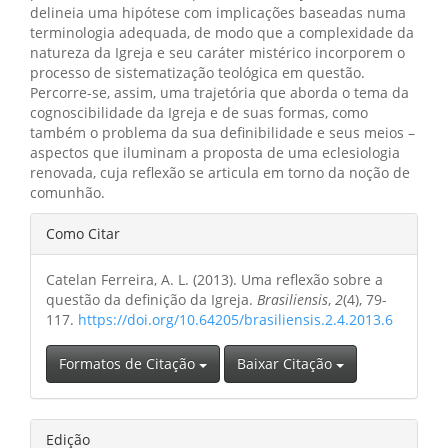
delineia uma hipótese com implicações baseadas numa
terminologia adequada, de modo que a complexidade da
natureza da Igreja e seu caráter mistérico incorporem o
processo de sistematização teológica em questão.
Percorre-se, assim, uma trajetória que aborda o tema da
cognoscibilidade da Igreja e de suas formas, como
também o problema da sua definibilidade e seus meios –
aspectos que iluminam a proposta de uma eclesiologia
renovada, cuja reflexão se articula em torno da noção de
comunhão.
Detalhes
Como Citar
do
Catelan Ferreira, A. L. (2013). Uma reflexão sobre a
artigo
questão da definição da Igreja.
Brasiliensis
,
2
(4), 79-
117.
https://doi.org/10.64205/brasiliensis.2.4.2013.6
Formatos de Citação
Baixar Citação
Edição