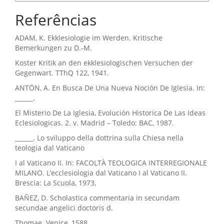
Referências
ADAM, K. Ekklesiologie im Werden. Kritische
Bemerkungen zu D.-M.
Koster Kritik an den ekklesiologischen Versuchen der
Gegenwart. TThQ 122, 1941.
ANTÓN, A. En Busca De Una Nueva Noción De Iglesia. In:
______.
El Misterio De La Iglesia, Evolución Historica De Las Ideas
Eclesiologicas. 2. v. Madrid – Toledo: BAC, 1987.
______. Lo sviluppo della dottrina sulla Chiesa nella
teologia dal Vaticano
I al Vaticano II. In: FACOLTÀ TEOLOGICA INTERREGIONALE
MILANO. L’ecclesiologia dal Vaticano I al Vaticano II.
Brescia: La Scuola, 1973,
BAÑEZ, D. Scholastica commentaria in secundam
secundae angelici doctoris d.
Thomae. Venice, 1588.