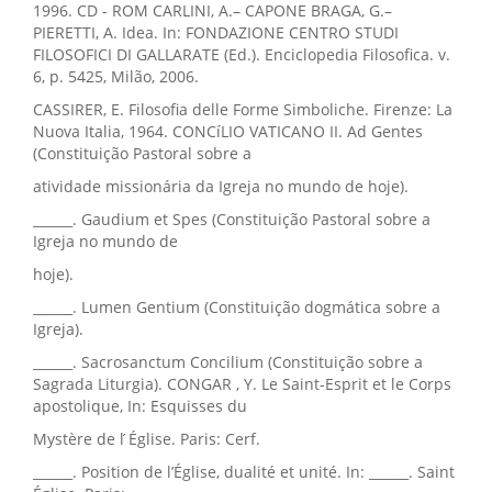
1996. CD - ROM CARLINI, A.– CAPONE BRAGA, G.–
PIERETTI, A. Idea. In: FONDAZIONE CENTRO STUDI
FILOSOFICI DI GALLARATE (Ed.). Enciclopedia Filosofica. v.
6, p. 5425, Milão, 2006.
CASSIRER, E. Filosofia delle Forme Simboliche. Firenze: La
Nuova Italia, 1964. CONCíLIO VATICANO II. Ad Gentes
(Constituição Pastoral sobre a
atividade missionária da Igreja no mundo de hoje).
______. Gaudium et Spes (Constituição Pastoral sobre a
Igreja no mundo de
hoje).
______. Lumen Gentium (Constituição dogmática sobre a
Igreja).
______. Sacrosanctum Concilium (Constituição sobre a
Sagrada Liturgia). CONGAR , Y. Le Saint-Esprit et le Corps
apostolique, In: Esquisses du
Mystère de l ́Église. Paris: Cerf.
______. Position de l’Église, dualité et unité. In: ______. Saint