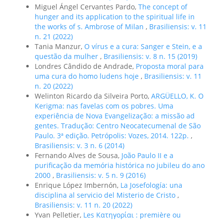
Miguel Ángel Cervantes Pardo,
The concept of
hunger and its application to the spiritual life in
the works of s. Ambrose of Milan
,
Brasiliensis: v. 11
n. 21 (2022)
Tania Manzur,
O vírus e a cura: Sanger e Stein, e a
questão da mulher
,
Brasiliensis: v. 8 n. 15 (2019)
Londres Cândido de Andrade,
Proposta moral para
uma cura do homo ludens hoje
,
Brasiliensis: v. 11
n. 20 (2022)
Welinton Ricardo da Silveira Porto,
ARGÜELLO, K. O
Kerigma: nas favelas com os pobres. Uma
experiência de Nova Evangelização: a missão ad
gentes. Tradução: Centro Neocatecumenal de São
Paulo. 3ª edição. Petrópolis: Vozes, 2014. 122p.
,
Brasiliensis: v. 3 n. 6 (2014)
Fernando Alves de Sousa,
João Paulo II e a
purificação da memória histórica no jubileu do ano
2000
,
Brasiliensis: v. 5 n. 9 (2016)
Enrique López Imbernón,
La Josefología: una
disciplina al servicio del Misterio de Cristo
,
Brasiliensis: v. 11 n. 20 (2022)
Yvan Pelletier,
Les Κατηγορίαι : première ou