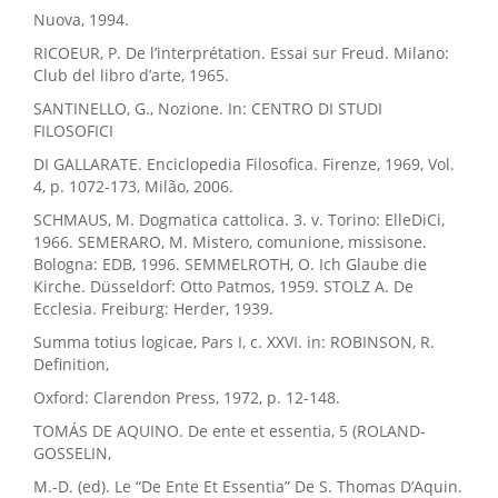
Nuova, 1994.
RICOEUR, P. De l’interprétation. Essai sur Freud. Milano:
Club del libro d’arte, 1965.
SANTINELLO, G., Nozione. In: CENTRO DI STUDI
FILOSOFICI
DI GALLARATE. Enciclopedia Filosofica. Firenze, 1969, Vol.
4, p. 1072-173, Milão, 2006.
SCHMAUS, M. Dogmatica cattolica. 3. v. Torino: ElleDiCi,
1966. SEMERARO, M. Mistero, comunione, missisone.
Bologna: EDB, 1996. SEMMELROTH, O. Ich Glaube die
Kirche. Düsseldorf: Otto Patmos, 1959. STOLZ A. De
Ecclesia. Freiburg: Herder, 1939.
Summa totius logicae, Pars I, c. XXVI. in: ROBINSON, R.
Definition,
Oxford: Clarendon Press, 1972, p. 12-148.
TOMÁS DE AQUINO. De ente et essentia, 5 (ROLAND-
GOSSELIN,
M.-D. (ed). Le “De Ente Et Essentia” De S. Thomas D’Aquin.