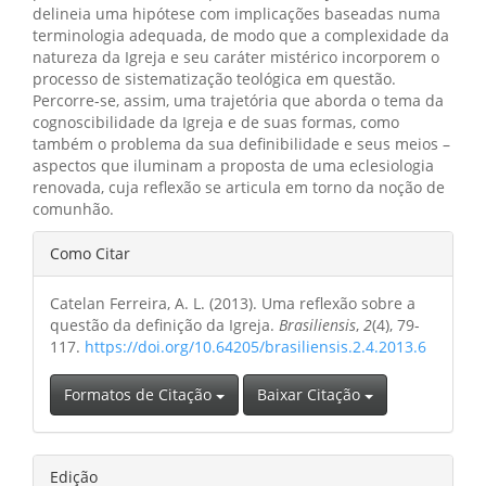
delineia uma hipótese com implicações baseadas numa
terminologia adequada, de modo que a complexidade da
natureza da Igreja e seu caráter mistérico incorporem o
processo de sistematização teológica em questão.
Percorre-se, assim, uma trajetória que aborda o tema da
cognoscibilidade da Igreja e de suas formas, como
também o problema da sua definibilidade e seus meios –
aspectos que iluminam a proposta de uma eclesiologia
renovada, cuja reflexão se articula em torno da noção de
comunhão.
Detalhes
Como Citar
do
Catelan Ferreira, A. L. (2013). Uma reflexão sobre a
artigo
questão da definição da Igreja.
Brasiliensis
,
2
(4), 79-
117.
https://doi.org/10.64205/brasiliensis.2.4.2013.6
Formatos de Citação
Baixar Citação
Edição