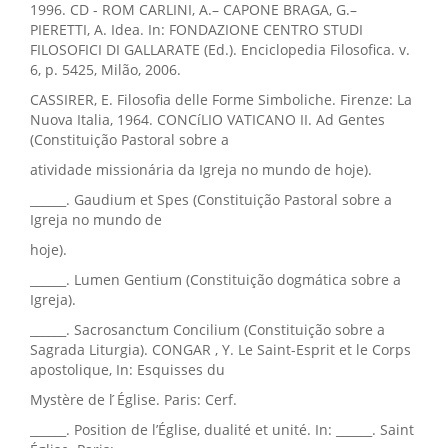
1996. CD - ROM CARLINI, A.– CAPONE BRAGA, G.–
PIERETTI, A. Idea. In: FONDAZIONE CENTRO STUDI
FILOSOFICI DI GALLARATE (Ed.). Enciclopedia Filosofica. v.
6, p. 5425, Milão, 2006.
CASSIRER, E. Filosofia delle Forme Simboliche. Firenze: La
Nuova Italia, 1964. CONCíLIO VATICANO II. Ad Gentes
(Constituição Pastoral sobre a
atividade missionária da Igreja no mundo de hoje).
______. Gaudium et Spes (Constituição Pastoral sobre a
Igreja no mundo de
hoje).
______. Lumen Gentium (Constituição dogmática sobre a
Igreja).
______. Sacrosanctum Concilium (Constituição sobre a
Sagrada Liturgia). CONGAR , Y. Le Saint-Esprit et le Corps
apostolique, In: Esquisses du
Mystère de l ́Église. Paris: Cerf.
______. Position de l’Église, dualité et unité. In: ______. Saint