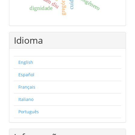
etsi iam diu
cuidado
transgênero
dignidade
Idioma
English
Español
Français
Italiano
Português