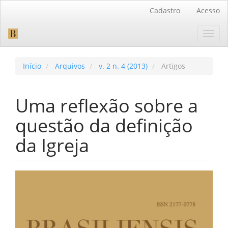
Navegação
Cadastro
Acesso
Principal
Conteúdo
Toggl
principal
navig
Barra
Lateral
Início
Arquivos
v. 2 n. 4 (2013)
Artigos
Uma reflexão sobre a
questão da definição
da Igreja
Barra
lateral
de