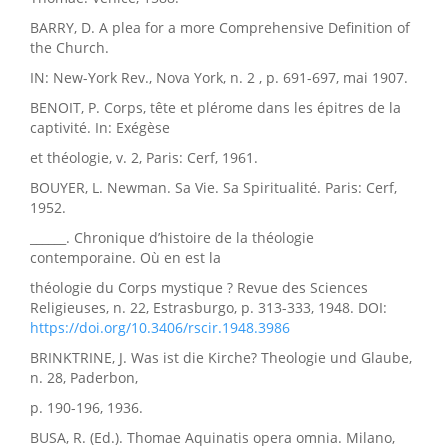
BARRY, D. A plea for a more Comprehensive Definition of
the Church.
IN: New-York Rev., Nova York, n. 2 , p. 691-697, mai 1907.
BENOIT, P. Corps, tête et plérome dans les épitres de la
captivité. In: Exégèse
et théologie, v. 2, Paris: Cerf, 1961.
BOUYER, L. Newman. Sa Vie. Sa Spiritualité. Paris: Cerf,
1952.
______. Chronique d’histoire de la théologie
contemporaine. Où en est la
théologie du Corps mystique ? Revue des Sciences
Religieuses, n. 22, Estrasburgo, p. 313-333, 1948. DOI:
https://doi.org/10.3406/rscir.1948.3986
BRINKTRINE, J. Was ist die Kirche? Theologie und Glaube,
n. 28, Paderbon,
p. 190-196, 1936.
BUSA, R. (Ed.). Thomae Aquinatis opera omnia. Milano,