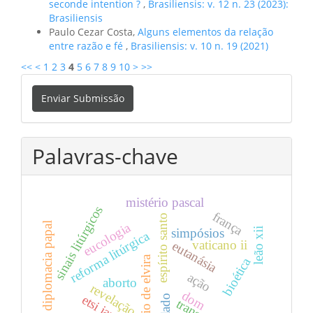
seconde intention ?
,
Brasiliensis: v. 12 n. 23 (2023):
Brasiliensis
Paulo Cezar Costa,
Alguns elementos da relação
entre razão e fé
,
Brasiliensis: v. 10 n. 19 (2021)
<<
<
1
2
3
4
5
6
7
8
9
10
>
>>
Enviar
Enviar Submissão
Submissão
Palavras-chave
mistério pascal
sinais litúrgicos
frança
espírito santo
eucologia
diplomacia papal
leão xii
simpósios
reforma litúrgica
vaticano ii
eutanásia
gregório de elvira
bioética
ação
aborto
revelação
dom