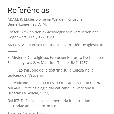
Referências
ADAM, K. Ekklesiologie im Werden. Kritische
Bemerkungen zu D.-M.
Koster Kritik an den ekklesiologischen Versuchen der
Gegenwart. TThQ 122, 1941.
ANTÓN, A. En Busca De Una Nueva Noción De Iglesia. In:
______.
El Misterio De La Iglesia, Evolución Historica De Las Ideas
Eclesiologicas. 2. v. Madrid – Toledo: BAC, 1987.
______. Lo sviluppo della dottrina sulla Chiesa nella
teologia dal Vaticano
I al Vaticano II. In: FACOLTÀ TEOLOGICA INTERREGIONALE
MILANO. L’ecclesiologia dal Vaticano I al Vaticano II.
Brescia: La Scuola, 1973,
BAÑEZ, D. Scholastica commentaria in secundam
secundae angelici doctoris d.
Thomae. Venice, 1588.