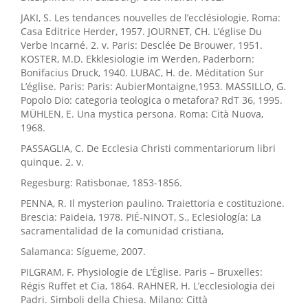
JAKI, S. Les tendances nouvelles de l’ecclésiologie, Roma:
Casa Editrice Herder, 1957. JOURNET, CH. L’église Du
Verbe Incarné. 2. v. Paris: Desclée De Brouwer, 1951.
KOSTER, M.D. Ekklesiologie im Werden, Paderborn:
Bonifacius Druck, 1940. LUBAC, H. de. Méditation Sur
L’église. Paris: Paris: AubierMontaigne,1953. MASSILLO, G.
Popolo Dio: categoria teologica o metafora? RdT 36, 1995.
MÜHLEN, E. Una mystica persona. Roma: Cità Nuova,
1968.
PASSAGLIA, C. De Ecclesia Christi commentariorum libri
quinque. 2. v.
Regesburg: Ratisbonae, 1853-1856.
PENNA, R. Il mysterion paulino. Traiettoria e costituzione.
Brescia: Paideia, 1978. PIÉ-NINOT, S., Eclesiología: La
sacramentalidad de la comunidad cristiana,
Salamanca: Sígueme, 2007.
PILGRAM, F. Physiologie de L’Église. Paris – Bruxelles:
Régis Ruffet et Cia, 1864. RAHNER, H. L’ecclesiologia dei
Padri. Simboli della Chiesa. Milano: Città