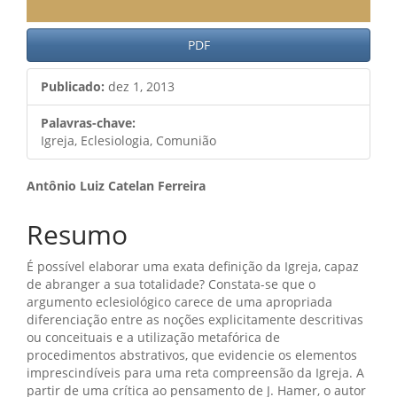
PDF
Publicado:
dez 1, 2013
Palavras-chave:
Igreja, Eclesiologia, Comunião
Conteúdo
Antônio Luiz Catelan Ferreira
do
Resumo
artigo
É possível elaborar uma exata definição da Igreja, capaz
principal
de abranger a sua totalidade? Constata-se que o
argumento eclesiológico carece de uma apropriada
diferenciação entre as noções explicitamente descritivas
ou conceituais e a utilização metafórica de
procedimentos abstrativos, que evidencie os elementos
imprescindíveis para uma reta compreensão da Igreja. A
partir de uma crítica ao pensamento de J. Hamer, o autor