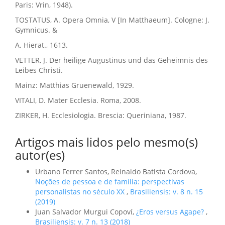
Paris: Vrin, 1948).
TOSTATUS, A. Opera Omnia, V [In Matthaeum]. Cologne: J.
Gymnicus. &
A. Hierat., 1613.
VETTER, J. Der heilige Augustinus und das Geheimnis des
Leibes Christi.
Mainz: Matthias Gruenewald, 1929.
VITALI, D. Mater Ecclesia. Roma, 2008.
ZIRKER, H. Ecclesiologia. Brescia: Queriniana, 1987.
Artigos mais lidos pelo mesmo(s)
autor(es)
Urbano Ferrer Santos, Reinaldo Batista Cordova,
Noções de pessoa e de família: perspectivas
personalistas no século XX
,
Brasiliensis: v. 8 n. 15
(2019)
Juan Salvador Murgui Copoví,
¿Eros versus Agape?
,
Brasiliensis: v. 7 n. 13 (2018)