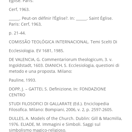
Église. Paris:
Cerf, 1963.
______. Peut-on définir l’Église?. In: ______. Saint Église.
Paris: Cerf, 1963,
p. 21-44.
COMISSÃO TEOLÓGICA INTERNACIONAL. Temi Scelti Di
Ecclesiologia. EV 1681, 1985.
DE VALENCIA, G. Commentariorum theologicum, 3. v.
Ingoldstadt, 1603. DIANICH, S. Ecclesiologia, questioni di
metodo e una proposta. Milano:
Pauline, 1993.
DOPP, J. – GATTEI, S. Definizione, In: FONDAZIONE
CENTRO
STUDI FILOSOFICI DI GALLARATE (Ed.). Enciclopedia
Filosofica. Milano: Bompiani, 2006, v. 2, p. 2597-2605.
DULLES, A. Models of the Church. Dublin: Gill & Macmilla,
1976. ELIADE, M. Immagini e Simboli. Saggi sul
simbolismo magico-religioso.