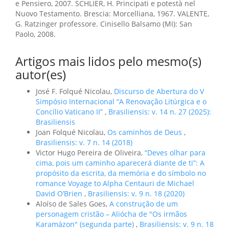
e Pensiero, 2007. SCHLIER, H. Principati e potestà nel
Nuovo Testamento. Brescia: Morcelliana, 1967. VALENTE,
G. Ratzinger professore. Cinisello Balsamo (MI): San
Paolo, 2008.
Artigos mais lidos pelo mesmo(s)
autor(es)
José F. Folqué Nicolau,
Discurso de Abertura do V
Simpósio Internacional “A Renovação Litúrgica e o
Concílio Vaticano II”
,
Brasiliensis: v. 14 n. 27 (2025):
Brasiliensis
Joan Folqué Nicolau,
Os caminhos de Deus
,
Brasiliensis: v. 7 n. 14 (2018)
Victor Hugo Pereira de Oliveira,
“Deves olhar para
cima, pois um caminho aparecerá diante de ti”: A
propósito da escrita, da memória e do símbolo no
romance Voyage to Alpha Centauri de Michael
David O’Brien
,
Brasiliensis: v. 9 n. 18 (2020)
Aloíso de Sales Goes,
A construção de um
personagem cristão – Aliócha de "Os irmãos
Karamázon" (segunda parte)
,
Brasiliensis: v. 9 n. 18