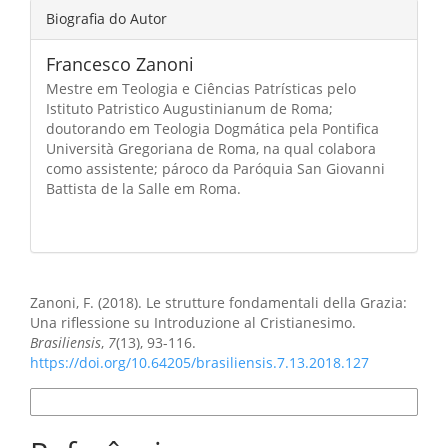
Biografia do Autor
Francesco Zanoni
Mestre em Teologia e Ciências Patrísticas pelo
Istituto Patristico Augustinianum de Roma;
doutorando em Teologia Dogmática pela Pontifica
Università Gregoriana de Roma, na qual colabora
como assistente; pároco da Paróquia San Giovanni
Battista de la Salle em Roma.
Como Citar
Zanoni, F. (2018). Le strutture fondamentali della Grazia:
Una riflessione su Introduzione al Cristianesimo.
Brasiliensis
,
7
(13), 93-116.
https://doi.org/10.64205/brasiliensis.7.13.2018.127
Formatos de Citação