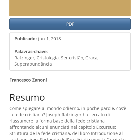
PDF
Publicado:
jun 1, 2018
Palavras-chave:
Ratzinger, Cristologia, Ser cristão, Graça,
Superabundância
Conteúdo
Francesco Zanoni
do
Resumo
artigo
Come spiegare al mondo odierno, in poche parole, cos’è
principal
la fede cristiana? Joseph Ratzinger ha cercato di
riassumere la forma base della fede cristiana
affrontando alcuni enunciati nel capitolo Excursus:
Struttura de la fede cristiana, del libro Introduzione al
cristianesimo. Partendo dell’analisi di come la Grazia ha