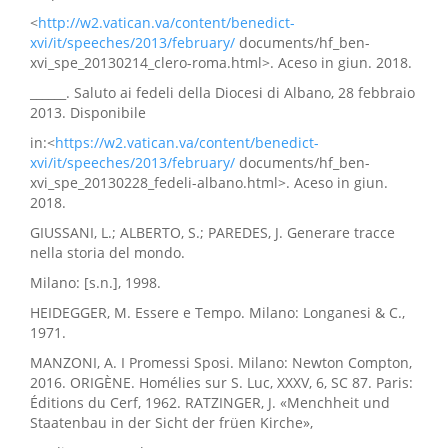
<
http://w2.vatican.va/content/benedict-
xvi/it/speeches/2013/february/
documents/hf_ben-
xvi_spe_20130214_clero-roma.html>. Aceso in giun. 2018.
______. Saluto ai fedeli della Diocesi di Albano, 28 febbraio
2013. Disponibile
in:<
https://w2.vatican.va/content/benedict-
xvi/it/speeches/2013/february/
documents/hf_ben-
xvi_spe_20130228_fedeli-albano.html>. Aceso in giun.
2018.
GIUSSANI, L.; ALBERTO, S.; PAREDES, J. Generare tracce
nella storia del mondo.
Milano: [s.n.], 1998.
HEIDEGGER, M. Essere e Tempo. Milano: Longanesi & C.,
1971.
MANZONI, A. I Promessi Sposi. Milano: Newton Compton,
2016. ORIGÈNE. Homélies sur S. Luc, XXXV, 6, SC 87. Paris:
Éditions du Cerf, 1962. RATZINGER, J. «Menchheit und
Staatenbau in der Sicht der früen Kirche»,