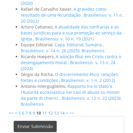
(2020)
Rafael de Carvalho Xavier,
A gravidez como
resultado de uma fecundação
,
Brasiliensis: v. 11 n.
20 (2022)
Arturo Cattaneo,
A atualidade das confrarias e as
bases jurídicas para a sua promoção ao serviço da
Igreja
,
Brasiliensis: v. 10 n. 19 (2021)
Equipe Editorial,
Capa, Editorial, Sumário
,
Brasiliensis: v. 14 n. 26 (2025): Brasiliensis
Ricardo Hoepers,
A adoção filial em Cristo contra o
desengajamento moral
,
Brasiliensis: v. 13 n. 24
(2024)
Sérgio da Rocha,
O discernimento ético: relações,
fontes e condições
,
Brasiliensis: v. 1 n. 2 (2012)
Antonio Interguglielmi,
Rapporto tra lo Stato e
l’Autorità ecclesiastica nei casi di abuso su minori
da parte di chierici
,
Brasiliensis: v. 12 n. 22 (2023):
Brasiliensis
<<
<
5
6
7
8
9
10
11
12
13
14
>
>>
Enviar
Enviar Submissão
Submissão