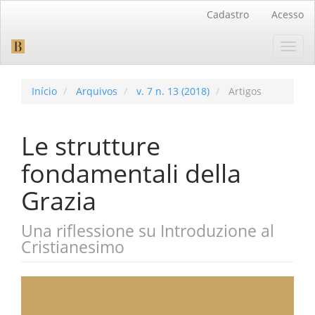
Navegação
Cadastro
Acesso
Principal
Conteúdo
Toggl
principal
navig
Barra
Lateral
Início
Arquivos
v. 7 n. 13 (2018)
Artigos
Le strutture
fondamentali della
Grazia
Una riflessione su Introduzione al
Cristianesimo
Barra
lateral