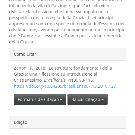
influenzato la vita di Ratzinger, quest’articolo viene
rivisitare la riflessione che lui ha sviluppato nella
perspettiva della teologia della Grazia. I sei principi
appresentati sono una specie di formula dell’essenza del
cristianesimo, avendo per fondamento un unico principio
che è l’amore, accessibile all’uomo per l’azione redentrice
della Grazia.
Detalhes
Como Citar
do
Zanoni, F. (2018). Le strutture fondamentali della
artigo
Grazia: Una riflessione su Introduzione al
Cristianesimo.
Brasiliensis
,
7
(13), 93-116.
https://doi.org/10.64205/brasiliensis.7.13.2018.127
Formatos de Citação
Baixar Citação
Edição