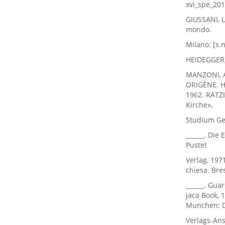
xvi_spe_201
GIUSSANI, L
mondo.
Milano: [s.n
HEIDEGGER, 
MANZONI, A
ORIGÈNE. Ho
1962. RATZI
Kirche»,
Studium Gen
______. Die
Pustet
Verlag, 1971
chiesa. Bre
______. Guar
Jaca Book, 
Munchen: 
Verlags-Anst