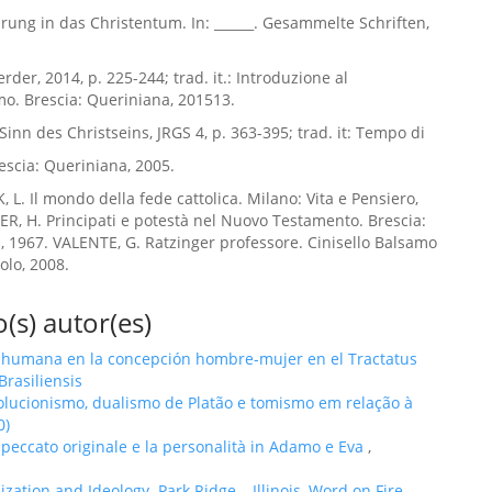
fürung in das Christentum. In: ______. Gesammelte Schriften,
rder, 2014, p. 225-244; trad. it.: Introduzione al
mo. Brescia: Queriniana, 201513.
Sinn des Christseins, JRGS 4, p. 363-395; trad. it: Tempo di
escia: Queriniana, 2005.
 L. Il mondo della fede cattolica. Milano: Vita e Pensiero,
ER, H. Principati e potestà nel Nuovo Testamento. Brescia:
, 1967. VALENTE, G. Ratzinger professore. Cinisello Balsamo
olo, 2008.
(s) autor(es)
 humana en la concepción hombre-mujer en el Tractatus
 Brasiliensis
olucionismo, dualismo de Platão e tomismo em relação à
0)
l peccato originale e la personalità in Adamo e Eva
,
ation and Ideology. Park Ridge – Illinois, Word on Fire,