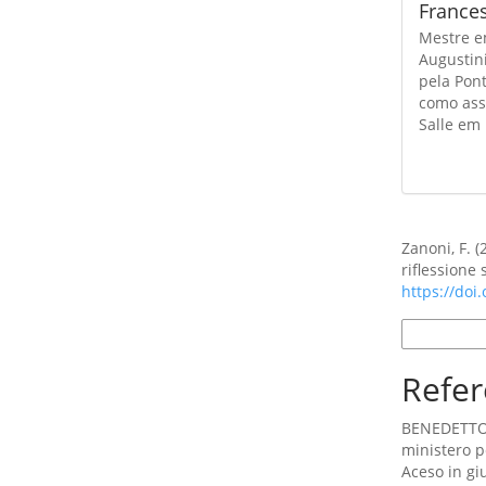
France
Mestre em
Augustin
pela Pont
como assi
Salle em
Como Citar
Zanoni, F. 
riflessione
https://doi
Formatos d
Refer
BENEDETTO X
ministero p
Aceso in gi