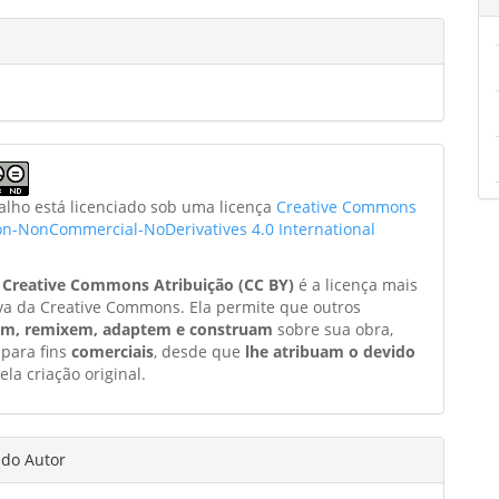
balho está licenciado sob uma licença
Creative Commons
ion-NonCommercial-NoDerivatives 4.0 International
a
Creative Commons Atribuição (CC BY)
é a licença mais
va da Creative Commons. Ela permite que outros
am, remixem, adaptem e construam
sobre sua obra,
 para fins
comerciais
, desde que
lhe atribuam o devido
ela criação original.
 do Autor