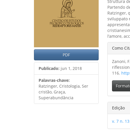
Struttura de
Partendo del
Ratzinger, q
sviluppato n
appresentat
cristianesi
l’amore, acc
Detal
Como Cit
do
PDF
Zanoni, F
artig
riflessio
Publicado:
jun 1, 2018
116.
http
Palavras-chave:
Format
Ratzinger, Cristologia, Ser
cristão, Graça,
Superabundância
Edição
v. 7 n. 13