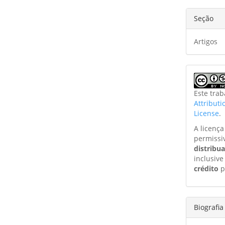
Seção
Artigos
Este tra
Attribut
License
.
A licenç
permissi
distribu
inclusive
crédito
p
Biografia