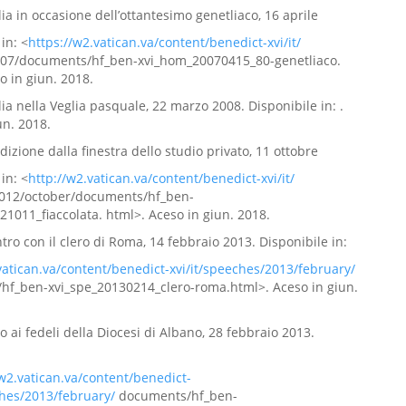
lia in occasione dell’ottantesimo genetliaco, 16 aprile
in: <
https://w2.vatican.va/content/benedict-xvi/it/
007/documents/hf_ben-xvi_hom_20070415_80-genetliaco.
o in giun. 2018.
lia nella Veglia pasquale, 22 marzo 2008. Disponibile in: .
un. 2018.
dizione dalla finestra dello studio privato, 11 ottobre
in: <
http://w2.vatican.va/content/benedict-xvi/it/
012/october/documents/hf_ben-
21011_fiaccolata. html>. Aceso in giun. 2018.
ntro con il clero di Roma, 14 febbraio 2013. Disponibile in:
vatican.va/content/benedict-xvi/it/speeches/2013/february/
hf_ben-xvi_spe_20130214_clero-roma.html>. Aceso in giun.
to ai fedeli della Diocesi di Albano, 28 febbraio 2013.
/w2.vatican.va/content/benedict-
ches/2013/february/
documents/hf_ben-