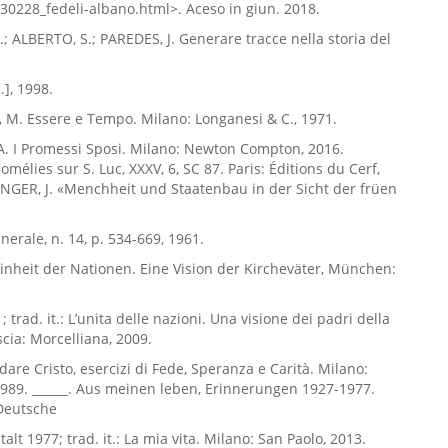
30228_fedeli-albano.html>. Aceso in giun. 2018.
.; ALBERTO, S.; PAREDES, J. Generare tracce nella storia del
.], 1998.
M. Essere e Tempo. Milano: Longanesi & C., 1971.
. I Promessi Sposi. Milano: Newton Compton, 2016.
mélies sur S. Luc, XXXV, 6, SC 87. Paris: Éditions du Cerf,
NGER, J. «Menchheit und Staatenbau in der Sicht der früen
erale, n. 14, p. 534-669, 1961.
 Einheit der Nationen. Eine Vision der Kircheväter, München:
; trad. it.: L’unita delle nazioni. Una visione dei padri della
scia: Morcelliana, 2009.
dare Cristo, esercizi di Fede, Speranza e Carità. Milano:
1989. ______. Aus meinen leben, Erinnerungen 1927-1977.
Deutsche
alt 1977; trad. it.: La mia vita. Milano: San Paolo, 2013.