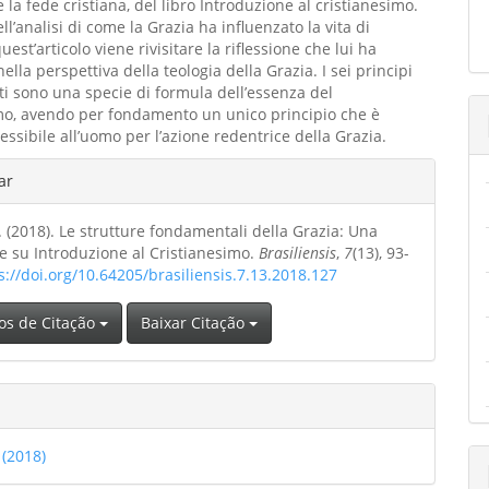
 la fede cristiana, del libro Introduzione al cristianesimo.
l’analisi di come la Grazia ha influenzato la vita di
uest’articolo viene rivisitare la riflessione che lui ha
ella perspettiva della teologia della Grazia. I sei principi
i sono una specie di formula dell’essenza del
mo, avendo per fondamento un unico principio che è
essibile all’uomo per l’azione redentrice della Grazia.
hes
ar
. (2018). Le strutture fondamentali della Grazia: Una
o
ne su Introduzione al Cristianesimo.
Brasiliensis
,
7
(13), 93-
s://doi.org/10.64205/brasiliensis.7.13.2018.127
os de Citação
Baixar Citação
 (2018)