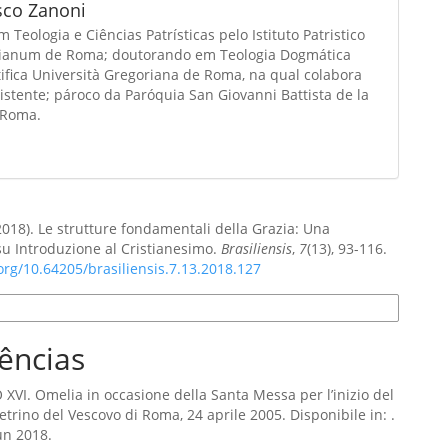
sco Zanoni
 Teologia e Ciências Patrísticas pelo Istituto Patristico
ianum de Roma; doutorando em Teologia Dogmática
ifica Università Gregoriana de Roma, na qual colabora
stente; pároco da Paróquia San Giovanni Battista de la
 Roma.
(2018). Le strutture fondamentali della Grazia: Una
 su Introduzione al Cristianesimo.
Brasiliensis
,
7
(13), 93-116.
.org/10.64205/brasiliensis.7.13.2018.127
e Citação
ências
VI. Omelia in occasione della Santa Messa per l’inizio del
etrino del Vescovo di Roma, 24 aprile 2005. Disponibile in: .
un 2018.