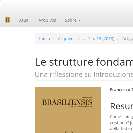
Navegação
Principal
Conteúdo
Atual
Arquivos
Sobre
principal
Barra
Lateral
Início
Arquivos
v. 7 n. 13 (2018)
Artig
Le strutture fondam
Una riflessione su Introduzion
Barra
Cont
Francesco 
lateral
do
Resu
de
artig
Come spiega
artigos
princ
cristiana? 
della fede 