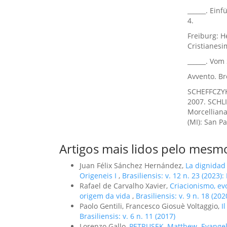
______. Ein
4.
Freiburg: He
Cristianesi
______. Vom 
Avvento. Br
SCHEFFCZYK,
2007. SCHLI
Morcelliana
(MI): San Pa
Artigos mais lidos pelo mesmo
Juan Félix Sánchez Hernández,
La dignidad
Origeneis I
,
Brasiliensis: v. 12 n. 23 (2023):
Rafael de Carvalho Xavier,
Criacionismo, ev
origem da vida
,
Brasiliensis: v. 9 n. 18 (202
Paolo Gentili, Francesco Giosuè Voltaggio,
I
Brasiliensis: v. 6 n. 11 (2017)
Lorenzo Gallo,
PETRUSEK, Matthew. Evangeliz