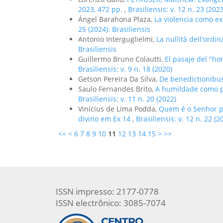
2023, 472 pp.
,
Brasiliensis: v. 12 n. 23 (2023
Ángel Barahona Plaza,
La violencia como e
25 (2024): Brasiliensis
Antonio Interguglielmi,
La nullità dell'ordi
Brasiliensis
Guillermo Bruno Colautti,
El pasaje del "h
Brasiliensis: v. 9 n. 18 (2020)
Getson Pereira Da Silva,
De benedictionibu
Saulo Fernandes Brito,
A humildade como p
Brasiliensis: v. 11 n. 20 (2022)
Vinícius de Lima Podda,
Quem é o Senhor p
divino em Ex 14
,
Brasiliensis: v. 12 n. 22 (2
<<
<
6
7
8
9
10
11
12
13
14
15
>
>>
ISSN impresso: 2177-0778
ISSN electrônico: 3085-7074