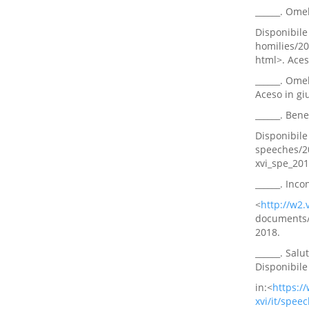
______. Ome
Disponibile 
homilies/2
html>. Aces
______. Ome
Aceso in gi
______. Bene
Disponibile 
speeches/2
xvi_spe_201
______. Inco
<
http://w2.
documents/
2018.
______. Salu
Disponibile
in:<
https:/
xvi/it/spee