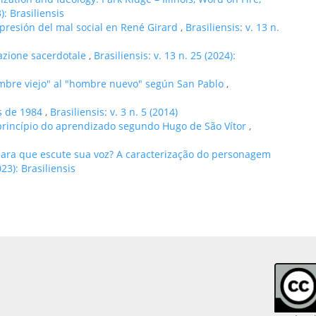
): Brasiliensis
xpresión del mal social en René Girard
,
Brasiliensis: v. 13 n.
nazione sacerdotale
,
Brasiliensis: v. 13 n. 25 (2024):
ombre viejo" al "hombre nuevo" según San Pablo
,
s de 1984
,
Brasiliensis: v. 3 n. 5 (2014)
rincípio do aprendizado segundo Hugo de São Vítor
,
ara que escute sua voz? A caracterização do personagem
023): Brasiliensis