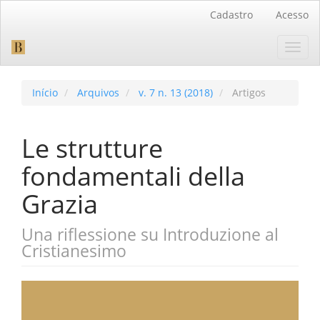
Navegação
Cadastro
Acesso
Principal
Conteúdo
Toggl
principal
navig
Barra
Lateral
Início
Arquivos
v. 7 n. 13 (2018)
Artigos
Le strutture
fondamentali della
Grazia
Una riflessione su Introduzione al
Cristianesimo
Barra
lateral