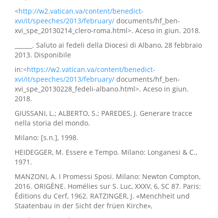
<
http://w2.vatican.va/content/benedict-
xvi/it/speeches/2013/february/
documents/hf_ben-
xvi_spe_20130214_clero-roma.html>. Aceso in giun. 2018.
______. Saluto ai fedeli della Diocesi di Albano, 28 febbraio
2013. Disponibile
in:<
https://w2.vatican.va/content/benedict-
xvi/it/speeches/2013/february/
documents/hf_ben-
xvi_spe_20130228_fedeli-albano.html>. Aceso in giun.
2018.
GIUSSANI, L.; ALBERTO, S.; PAREDES, J. Generare tracce
nella storia del mondo.
Milano: [s.n.], 1998.
HEIDEGGER, M. Essere e Tempo. Milano: Longanesi & C.,
1971.
MANZONI, A. I Promessi Sposi. Milano: Newton Compton,
2016. ORIGÈNE. Homélies sur S. Luc, XXXV, 6, SC 87. Paris:
Éditions du Cerf, 1962. RATZINGER, J. «Menchheit und
Staatenbau in der Sicht der früen Kirche»,