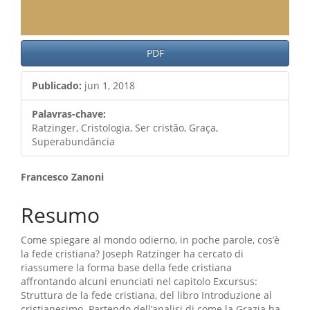
PDF
Publicado:
jun 1, 2018
Palavras-chave:
Ratzinger, Cristologia, Ser cristão, Graça,
Superabundância
Conteúdo
Francesco Zanoni
do
Resumo
artigo
Come spiegare al mondo odierno, in poche parole, cos’è
principal
la fede cristiana? Joseph Ratzinger ha cercato di
riassumere la forma base della fede cristiana
affrontando alcuni enunciati nel capitolo Excursus:
Struttura de la fede cristiana, del libro Introduzione al
cristianesimo. Partendo dell’analisi di come la Grazia ha