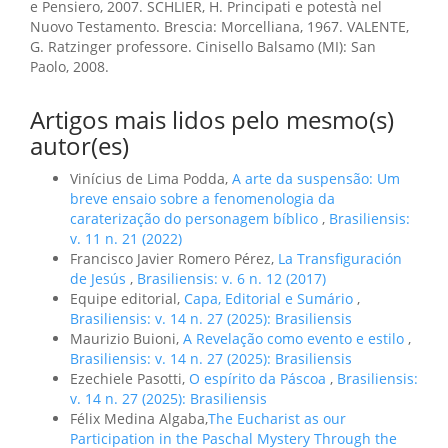
e Pensiero, 2007. SCHLIER, H. Principati e potestà nel
Nuovo Testamento. Brescia: Morcelliana, 1967. VALENTE,
G. Ratzinger professore. Cinisello Balsamo (MI): San
Paolo, 2008.
Artigos mais lidos pelo mesmo(s)
autor(es)
Vinícius de Lima Podda,
A arte da suspensão: Um
breve ensaio sobre a fenomenologia da
caraterização do personagem bíblico
,
Brasiliensis:
v. 11 n. 21 (2022)
Francisco Javier Romero Pérez,
La Transfiguración
de Jesús
,
Brasiliensis: v. 6 n. 12 (2017)
Equipe editorial,
Capa, Editorial e Sumário
,
Brasiliensis: v. 14 n. 27 (2025): Brasiliensis
Maurizio Buioni,
A Revelação como evento e estilo
,
Brasiliensis: v. 14 n. 27 (2025): Brasiliensis
Ezechiele Pasotti,
O espírito da Páscoa
,
Brasiliensis:
v. 14 n. 27 (2025): Brasiliensis
Félix Medina Algaba,
​The Eucharist as our
Participation in the Paschal Mystery Through the