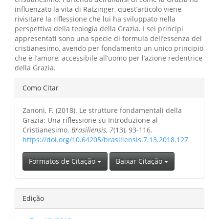
influenzato la vita di Ratzinger, quest’articolo viene
rivisitare la riflessione che lui ha sviluppato nella
perspettiva della teologia della Grazia. I sei principi
appresentati sono una specie di formula dell’essenza del
cristianesimo, avendo per fondamento un unico principio
che è l’amore, accessibile all’uomo per l’azione redentrice
della Grazia.
Detalhes
Como Citar
do
Zanoni, F. (2018). Le strutture fondamentali della
artigo
Grazia: Una riflessione su Introduzione al
Cristianesimo.
Brasiliensis
,
7
(13), 93-116.
https://doi.org/10.64205/brasiliensis.7.13.2018.127
Formatos de Citação
Baixar Citação
Edição