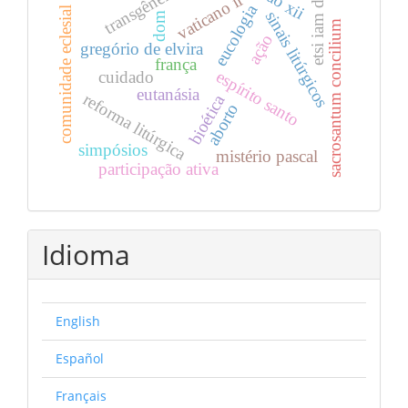
leão xii
transgênero
etsi iam diu
vaticano ii
eucologia
comunidade eclesial
sinais litúrgicos
dom
sacrosantum concilium
ação
gregório de elvira
frança
espírito santo
cuidado
eutanásia
reforma litúrgica
bioética
aborto
simpósios
mistério pascal
participação ativa
Idioma
English
Español
Français