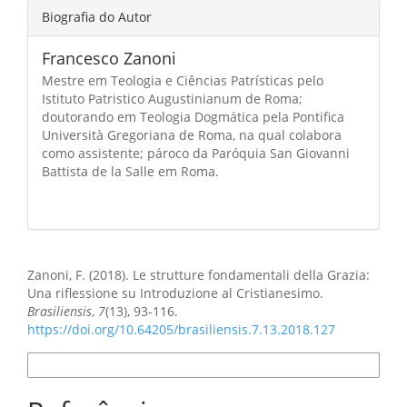
Biografia do Autor
Francesco Zanoni
Mestre em Teologia e Ciências Patrísticas pelo
Istituto Patristico Augustinianum de Roma;
doutorando em Teologia Dogmática pela Pontifica
Università Gregoriana de Roma, na qual colabora
como assistente; pároco da Paróquia San Giovanni
Battista de la Salle em Roma.
Como Citar
Zanoni, F. (2018). Le strutture fondamentali della Grazia:
Una riflessione su Introduzione al Cristianesimo.
Brasiliensis
,
7
(13), 93-116.
https://doi.org/10.64205/brasiliensis.7.13.2018.127
Formatos de Citação