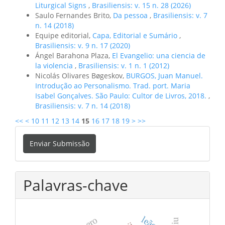
Liturgical Signs
,
Brasiliensis: v. 15 n. 28 (2026)
Saulo Fernandes Brito,
Da pessoa
,
Brasiliensis: v. 7
n. 14 (2018)
Equipe editorial,
Capa, Editorial e Sumário
,
Brasiliensis: v. 9 n. 17 (2020)
Ángel Barahona Plaza,
El Evangelio: una ciencia de
la violencia
,
Brasiliensis: v. 1 n. 1 (2012)
Nicolás Olivares Bøgeskov,
BURGOS, Juan Manuel.
Introdução ao Personalismo. Trad. port. Maria
Isabel Gonçalves. São Paulo: Cultor de Livros, 2018.
,
Brasiliensis: v. 7 n. 14 (2018)
<<
<
10
11
12
13
14
15
16
17
18
19
>
>>
Enviar
Enviar Submissão
Submissão
Palavras-chave