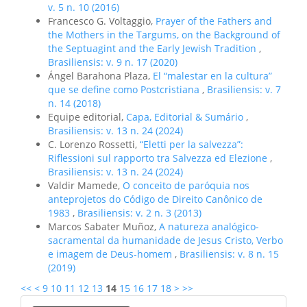
v. 5 n. 10 (2016)
Francesco G. Voltaggio,
Prayer of the Fathers and
the Mothers in the Targums, on the Background of
the Septuagint and the Early Jewish Tradition
,
Brasiliensis: v. 9 n. 17 (2020)
Ángel Barahona Plaza,
El “malestar en la cultura”
que se define como Postcristiana
,
Brasiliensis: v. 7
n. 14 (2018)
Equipe editorial,
Capa, Editorial & Sumário
,
Brasiliensis: v. 13 n. 24 (2024)
C. Lorenzo Rossetti,
“Eletti per la salvezza”:
Riflessioni sul rapporto tra Salvezza ed Elezione
,
Brasiliensis: v. 13 n. 24 (2024)
Valdir Mamede,
O conceito de paróquia nos
anteprojetos do Código de Direito Canônico de
1983
,
Brasiliensis: v. 2 n. 3 (2013)
Marcos Sabater Muñoz,
A natureza analógico-
sacramental da humanidade de Jesus Cristo, Verbo
e imagem de Deus-homem
,
Brasiliensis: v. 8 n. 15
(2019)
<<
<
9
10
11
12
13
14
15
16
17
18
>
>>
Enviar