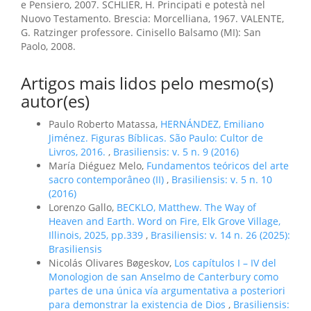
e Pensiero, 2007. SCHLIER, H. Principati e potestà nel
Nuovo Testamento. Brescia: Morcelliana, 1967. VALENTE,
G. Ratzinger professore. Cinisello Balsamo (MI): San
Paolo, 2008.
Artigos mais lidos pelo mesmo(s)
autor(es)
Paulo Roberto Matassa,
HERNÁNDEZ, Emiliano
Jiménez. Figuras Bíblicas. São Paulo: Cultor de
Livros, 2016.
,
Brasiliensis: v. 5 n. 9 (2016)
María Diéguez Melo,
Fundamentos teóricos del arte
sacro contemporâneo (II)
,
Brasiliensis: v. 5 n. 10
(2016)
Lorenzo Gallo,
BECKLO, Matthew. The Way of
Heaven and Earth. Word on Fire, Elk Grove Village,
Illinois, 2025, pp.339
,
Brasiliensis: v. 14 n. 26 (2025):
Brasiliensis
Nicolás Olivares Bøgeskov,
Los capítulos I – IV del
Monologion de san Anselmo de Canterbury como
partes de una única vía argumentativa a posteriori
para demonstrar la existencia de Dios
,
Brasiliensis: