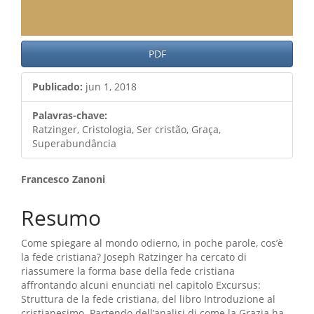
PDF
Publicado:
jun 1, 2018
Palavras-chave:
Ratzinger, Cristologia, Ser cristão, Graça,
Superabundância
Conteúdo
Francesco Zanoni
do
Resumo
artigo
Come spiegare al mondo odierno, in poche parole, cos’è
principal
la fede cristiana? Joseph Ratzinger ha cercato di
riassumere la forma base della fede cristiana
affrontando alcuni enunciati nel capitolo Excursus:
Struttura de la fede cristiana, del libro Introduzione al
cristianesimo. Partendo dell’analisi di come la Grazia ha