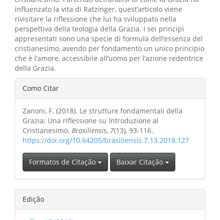
influenzato la vita di Ratzinger, quest’articolo viene
rivisitare la riflessione che lui ha sviluppato nella
perspettiva della teologia della Grazia. I sei principi
appresentati sono una specie di formula dell’essenza del
cristianesimo, avendo per fondamento un unico principio
che è l’amore, accessibile all’uomo per l’azione redentrice
della Grazia.
Detalhes
Como Citar
do
Zanoni, F. (2018). Le strutture fondamentali della
artigo
Grazia: Una riflessione su Introduzione al
Cristianesimo.
Brasiliensis
,
7
(13), 93-116.
https://doi.org/10.64205/brasiliensis.7.13.2018.127
Formatos de Citação
Baixar Citação
Edição