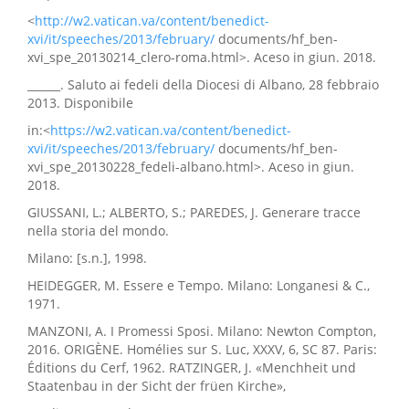
<
http://w2.vatican.va/content/benedict-
xvi/it/speeches/2013/february/
documents/hf_ben-
xvi_spe_20130214_clero-roma.html>. Aceso in giun. 2018.
______. Saluto ai fedeli della Diocesi di Albano, 28 febbraio
2013. Disponibile
in:<
https://w2.vatican.va/content/benedict-
xvi/it/speeches/2013/february/
documents/hf_ben-
xvi_spe_20130228_fedeli-albano.html>. Aceso in giun.
2018.
GIUSSANI, L.; ALBERTO, S.; PAREDES, J. Generare tracce
nella storia del mondo.
Milano: [s.n.], 1998.
HEIDEGGER, M. Essere e Tempo. Milano: Longanesi & C.,
1971.
MANZONI, A. I Promessi Sposi. Milano: Newton Compton,
2016. ORIGÈNE. Homélies sur S. Luc, XXXV, 6, SC 87. Paris:
Éditions du Cerf, 1962. RATZINGER, J. «Menchheit und
Staatenbau in der Sicht der früen Kirche»,