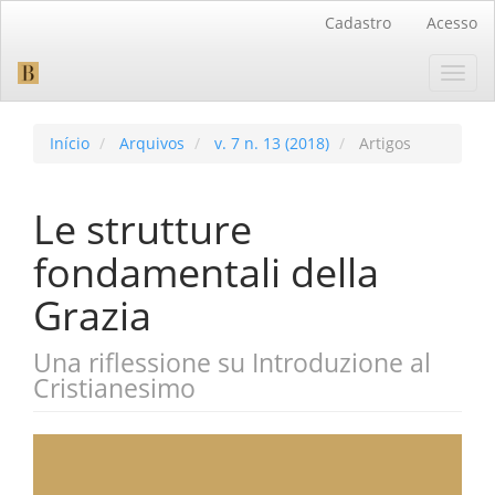
Navegação
Cadastro
Acesso
Principal
Conteúdo
Toggl
principal
navig
Barra
Lateral
Início
Arquivos
v. 7 n. 13 (2018)
Artigos
Le strutture
fondamentali della
Grazia
Una riflessione su Introduzione al
Cristianesimo
Barra
lateral