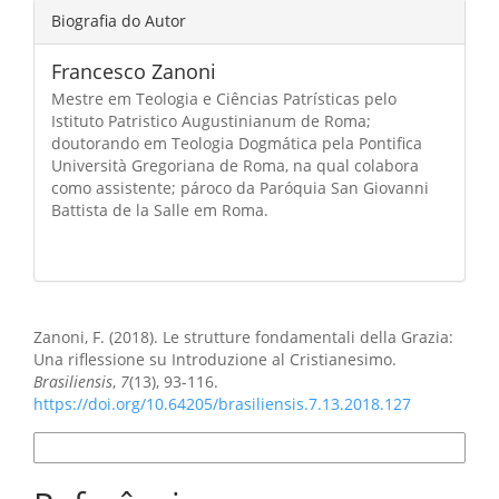
Biografia do Autor
Francesco Zanoni
Mestre em Teologia e Ciências Patrísticas pelo
Istituto Patristico Augustinianum de Roma;
doutorando em Teologia Dogmática pela Pontifica
Università Gregoriana de Roma, na qual colabora
como assistente; pároco da Paróquia San Giovanni
Battista de la Salle em Roma.
Como Citar
Zanoni, F. (2018). Le strutture fondamentali della Grazia:
Una riflessione su Introduzione al Cristianesimo.
Brasiliensis
,
7
(13), 93-116.
https://doi.org/10.64205/brasiliensis.7.13.2018.127
Formatos de Citação