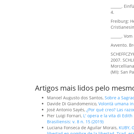
______. Ein
4.
Freiburg: He
Cristianesi
______. Vom 
Avvento. Br
SCHEFFCZYK,
2007. SCHLI
Morcelliana
(MI): San Pa
Artigos mais lidos pelo mesmo
Manoel Augusto dos Santos,
Sobre a Sagra
Davide Di Giandomenico,
Volontà umana in
José Antonio Sayés,
¿Por qué creo? Las razo
Pier Luigi Fornari,
L' opera e la vita di Edit
Brasiliensis: v. 8 n. 15 (2019)
Luciana Fonseca de Aguilar Morais,
KUBY, G
libertad en nombre de la libertad. Trad. e