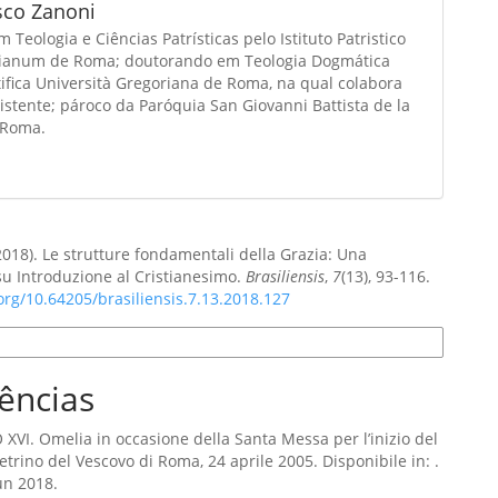
sco Zanoni
 Teologia e Ciências Patrísticas pelo Istituto Patristico
ianum de Roma; doutorando em Teologia Dogmática
ifica Università Gregoriana de Roma, na qual colabora
stente; pároco da Paróquia San Giovanni Battista de la
 Roma.
(2018). Le strutture fondamentali della Grazia: Una
 su Introduzione al Cristianesimo.
Brasiliensis
,
7
(13), 93-116.
.org/10.64205/brasiliensis.7.13.2018.127
e Citação
ências
VI. Omelia in occasione della Santa Messa per l’inizio del
etrino del Vescovo di Roma, 24 aprile 2005. Disponibile in: .
un 2018.