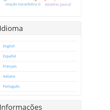
oração eucarística ii
mistério pascal
Idioma
English
Español
Français
Italiano
Português
Informações