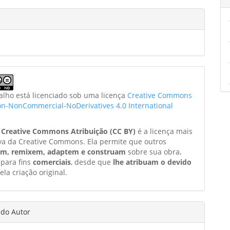
balho está licenciado sob uma licença
Creative Commons
ion-NonCommercial-NoDerivatives 4.0 International
a
Creative Commons Atribuição (CC BY)
é a licença mais
va da Creative Commons. Ela permite que outros
am, remixem, adaptem e construam
sobre sua obra,
 para fins
comerciais
, desde que
lhe atribuam o devido
ela criação original.
 do Autor