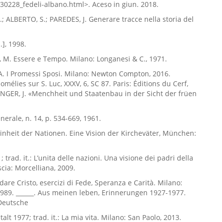
30228_fedeli-albano.html>. Aceso in giun. 2018.
.; ALBERTO, S.; PAREDES, J. Generare tracce nella storia del
.], 1998.
M. Essere e Tempo. Milano: Longanesi & C., 1971.
. I Promessi Sposi. Milano: Newton Compton, 2016.
mélies sur S. Luc, XXXV, 6, SC 87. Paris: Éditions du Cerf,
NGER, J. «Menchheit und Staatenbau in der Sicht der früen
erale, n. 14, p. 534-669, 1961.
 Einheit der Nationen. Eine Vision der Kircheväter, München:
; trad. it.: L’unita delle nazioni. Una visione dei padri della
scia: Morcelliana, 2009.
dare Cristo, esercizi di Fede, Speranza e Carità. Milano:
1989. ______. Aus meinen leben, Erinnerungen 1927-1977.
Deutsche
alt 1977; trad. it.: La mia vita. Milano: San Paolo, 2013.