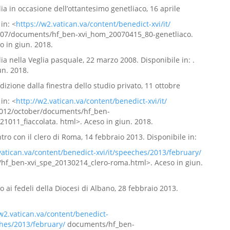
lia in occasione dell’ottantesimo genetliaco, 16 aprile
in: <
https://w2.vatican.va/content/benedict-xvi/it/
007/documents/hf_ben-xvi_hom_20070415_80-genetliaco.
o in giun. 2018.
lia nella Veglia pasquale, 22 marzo 2008. Disponibile in: .
un. 2018.
dizione dalla finestra dello studio privato, 11 ottobre
in: <
http://w2.vatican.va/content/benedict-xvi/it/
012/october/documents/hf_ben-
21011_fiaccolata. html>. Aceso in giun. 2018.
ntro con il clero di Roma, 14 febbraio 2013. Disponibile in:
vatican.va/content/benedict-xvi/it/speeches/2013/february/
hf_ben-xvi_spe_20130214_clero-roma.html>. Aceso in giun.
to ai fedeli della Diocesi di Albano, 28 febbraio 2013.
/w2.vatican.va/content/benedict-
ches/2013/february/
documents/hf_ben-