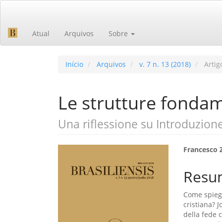
Navegação
Principal
Conteúdo
Atual
Arquivos
Sobre
principal
Barra
Lateral
Início
Arquivos
v. 7 n. 13 (2018)
Artig
Le strutture fondam
Una riflessione su Introduzion
Barra
Cont
Francesco 
lateral
do
Resu
de
artig
Come spiega
artigos
princ
cristiana? 
della fede 