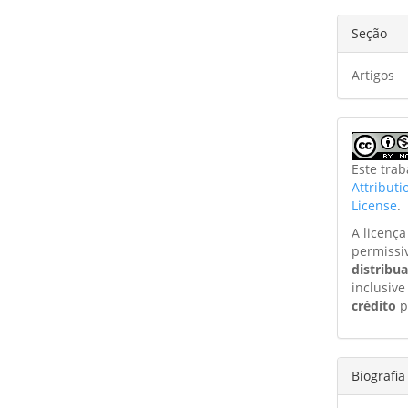
Seção
Artigos
Este tra
Attribut
License
.
A licenç
permissi
distribu
inclusive
crédito
p
Biografia