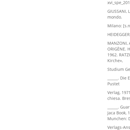
xvi_spe_201
GIUSSANI, L
mondo.
Milano: [s.n
HEIDEGGER, 
MANZONI, A
ORIGÈNE. Ho
1962. RATZI
Kirche»,
Studium Gen
______. Die
Pustet
Verlag, 1971
chiesa. Bre
______. Guar
Jaca Book, 
Munchen: 
Verlags-Anst