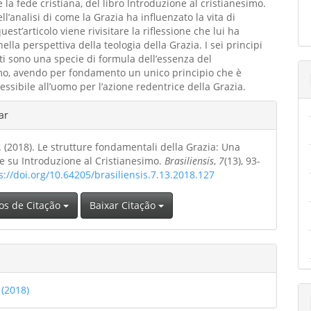
 la fede cristiana, del libro Introduzione al cristianesimo.
l’analisi di come la Grazia ha influenzato la vita di
uest’articolo viene rivisitare la riflessione che lui ha
ella perspettiva della teologia della Grazia. I sei principi
i sono una specie di formula dell’essenza del
mo, avendo per fondamento un unico principio che è
essibile all’uomo per l’azione redentrice della Grazia.
hes
ar
. (2018). Le strutture fondamentali della Grazia: Una
o
ne su Introduzione al Cristianesimo.
Brasiliensis
,
7
(13), 93-
s://doi.org/10.64205/brasiliensis.7.13.2018.127
os de Citação
Baixar Citação
 (2018)