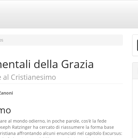
E
os
S
entali della Grazia
e al Cristianesimo
eúdo
Zanoni
mo
o
re al mondo odierno, in poche parole, cos’è la fede
ipal
Joseph Ratzinger ha cercato di riassumere la forma base
cristiana affrontando alcuni enunciati nel capitolo Excursus: