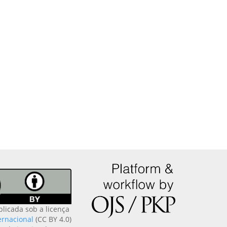
blicada sob a licença
ernacional
(CC BY 4.0)