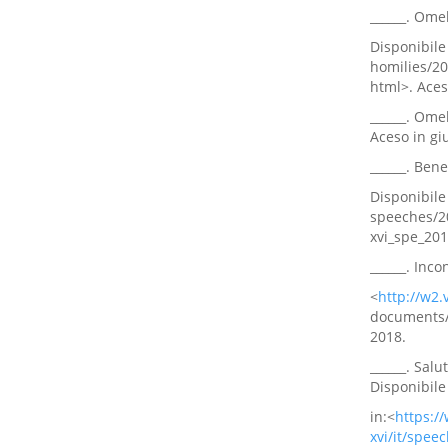
______. Ome
Disponibile 
homilies/2
html>. Aces
______. Ome
Aceso in gi
______. Bene
Disponibile 
speeches/2
xvi_spe_201
______. Inco
<
http://w2.
documents/
2018.
______. Salu
Disponibile
in:<
https:/
xvi/it/spee