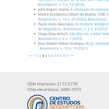
Brasiliensis: v. 7 n. 13 (2018)
John Rogers Searle,
A refutação do relativ
Madre Escolástica Ottoni de Mattos, OSB,
A
Brasiliensis: v. 14 n. 26 (2025): Brasiliensis
Paulo Alves Marciano,
Os motivos teológicos
do Magistério
,
Brasiliensis: v. 2 n. 4 (2013)
Diego Elías Arfuch,
São Marcos, o leão? Voz
Brasiliensis: v. 4 n. 7 (2015)
Jhon Aldwin Pabón Ocampo,
FÉLIX, Sebasti
,
Brasiliensis: v. 10 n. 19 (2021)
<<
<
1
2
3
4
5
6
7
8
9
10
>
>>
ISSN impresso: 2177-0778
ISSN electrônico: 3085-7074