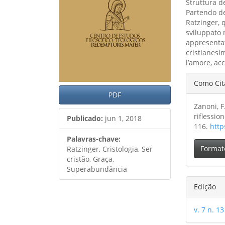
Struttura de
Partendo del
Ratzinger, q
sviluppato n
appresentat
cristianesi
l’amore, acc
Detal
Como Cit
do
PDF
Zanoni, F
artig
riflessio
Publicado:
jun 1, 2018
116.
http
Palavras-chave:
Format
Ratzinger, Cristologia, Ser
cristão, Graça,
Superabundância
Edição
v. 7 n. 13