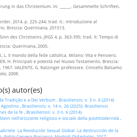
fürung in das Christentum. In: ______. Gesammelte Schriften,
rder, 2014, p. 225-244; trad. it.: Introduzione al
mo. Brescia: Queriniana, 201513.
Sinn des Christseins, JRGS 4, p. 363-395; trad. it: Tempo di
escia: Queriniana, 2005.
 L. Il mondo della fede cattolica. Milano: Vita e Pensiero,
ER, H. Principati e potestà nel Nuovo Testamento. Brescia:
, 1967. VALENTE, G. Ratzinger professore. Cinisello Balsamo
olo, 2008.
(s) autor(es)
da Tradição e a Dei Verbum
,
Brasiliensis: v. 3 n. 6 (2014)
 Agostino
,
Brasiliensis: v. 14 n. 26 (2025): Brasiliensis
nes de la fe
,
Brasiliensis: v. 3 n. 6 (2014)
h Stein nell’orizzonte religioso e sociale della postmodernità
,
abriele. La Revolución Sexual Global. La destrucción de la
sp. Pablo Cervera Barranco. Madrid: Didaskalos, 2017.
,