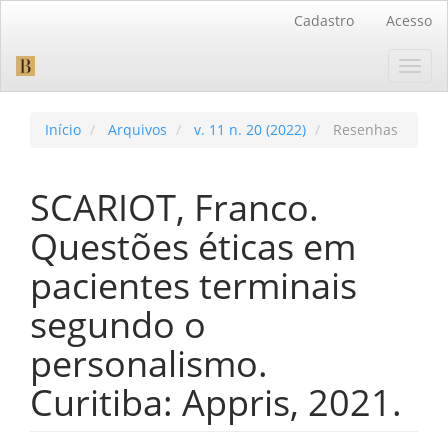
Navegação
Cadastro
Acesso
Principal
Conteúdo
Toggl
principal
navig
Barra
Lateral
Início
Arquivos
v. 11 n. 20 (2022)
Resenhas
SCARIOT, Franco.
Questões éticas em
pacientes terminais
segundo o
personalismo.
Curitiba: Appris, 2021.