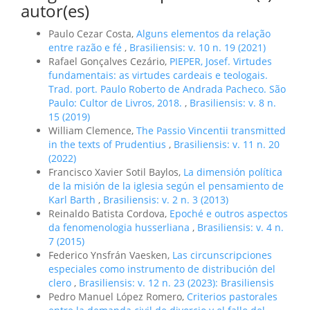
autor(es)
Paulo Cezar Costa,
Alguns elementos da relação
entre razão e fé
,
Brasiliensis: v. 10 n. 19 (2021)
Rafael Gonçalves Cezário,
PIEPER, Josef. Virtudes
fundamentais: as virtudes cardeais e teologais.
Trad. port. Paulo Roberto de Andrada Pacheco. São
Paulo: Cultor de Livros, 2018.
,
Brasiliensis: v. 8 n.
15 (2019)
William Clemence,
The Passio Vincentii transmitted
in the texts of Prudentius
,
Brasiliensis: v. 11 n. 20
(2022)
Francisco Xavier Sotil Baylos,
La dimensión política
de la misión de la iglesia según el pensamiento de
Karl Barth
,
Brasiliensis: v. 2 n. 3 (2013)
Reinaldo Batista Cordova,
Epoché e outros aspectos
da fenomenologia husserliana
,
Brasiliensis: v. 4 n.
7 (2015)
Federico Ynsfrán Vaesken,
Las circunscripciones
especiales como instrumento de distribución del
clero
,
Brasiliensis: v. 12 n. 23 (2023): Brasiliensis
Pedro Manuel López Romero,
Criterios pastorales