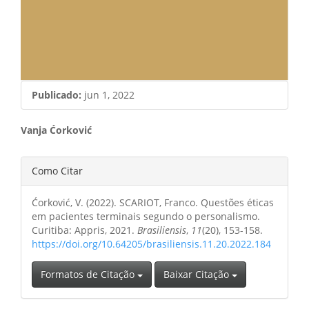
Publicado:
jun 1, 2022
Conteúdo
Vanja Ćorković
do
Detalhes
Como Citar
artigo
do
principal
Ćorković, V. (2022). SCARIOT, Franco. Questões éticas
artigo
em pacientes terminais segundo o personalismo.
Curitiba: Appris, 2021.
Brasiliensis
,
11
(20), 153-158.
https://doi.org/10.64205/brasiliensis.11.20.2022.184
Formatos de Citação
Baixar Citação