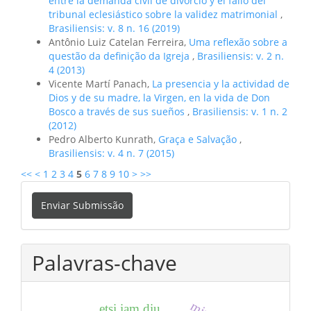
entre la demanda civil de divorcio y el fallo del
tribunal eclesiástico sobre la validez matrimonial
,
Brasiliensis: v. 8 n. 16 (2019)
Antônio Luiz Catelan Ferreira,
Uma reflexão sobre a
questão da definição da Igreja
,
Brasiliensis: v. 2 n.
4 (2013)
Vicente Martí Panach,
La presencia y la actividad de
Dios y de su madre, la Virgen, en la vida de Don
Bosco a través de sus sueños
,
Brasiliensis: v. 1 n. 2
(2012)
Pedro Alberto Kunrath,
Graça e Salvação
,
Brasiliensis: v. 4 n. 7 (2015)
<<
<
1
2
3
4
5
6
7
8
9
10
>
>>
Enviar
Enviar Submissão
Submissão
Palavras-chave
etsi iam diu