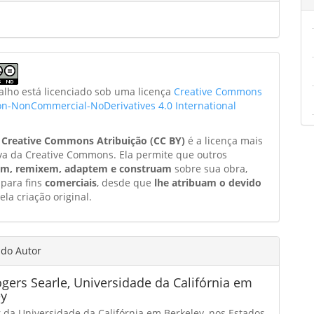
balho está licenciado sob uma licença
Creative Commons
ion-NonCommercial-NoDerivatives 4.0 International
a
Creative Commons Atribuição (CC BY)
é a licença mais
va da Creative Commons. Ela permite que outros
am, remixem, adaptem e construam
sobre sua obra,
 para fins
comerciais
, desde que
lhe atribuam o devido
ela criação original.
 do Autor
gers Searle,
Universidade da Califórnia em
ey
r da Universidade da Califórnia em Berkeley, nos Estados