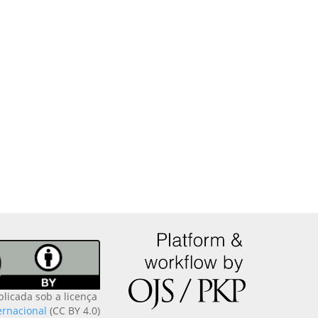
blicada sob a licença
ernacional
(CC BY 4.0)