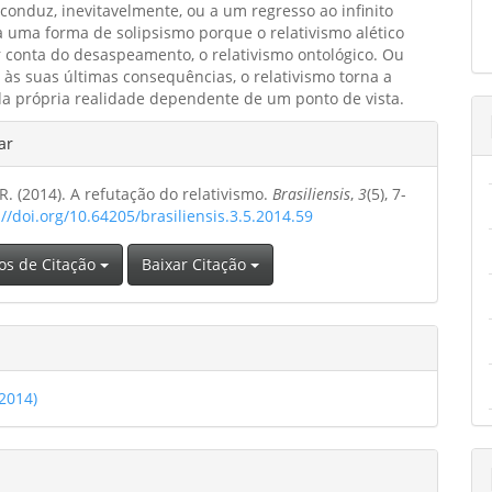
 conduz, inevitavelmente, ou a um regresso ao infinito
 a uma forma de solipsismo porque o relativismo alético
r conta do desaspeamento, o relativismo ontológico. Ou
o às suas últimas consequências, o relativismo torna a
da própria realidade dependente de um ponto de vista.
hes
ar
. R. (2014). A refutação do relativismo.
Brasiliensis
,
3
(5), 7-
o
://doi.org/10.64205/brasiliensis.3.5.2014.59
os de Citação
Baixar Citação
(2014)