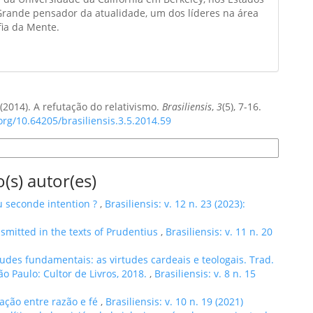
Grande pensador da atualidade, um dos líderes na área
fia da Mente.
. (2014). A refutação do relativismo.
Brasiliensis
,
3
(5), 7-16.
.org/10.64205/brasiliensis.3.5.2014.59
e Citação
(s) autor(es)
u seconde intention ?
,
Brasiliensis: v. 12 n. 23 (2023):
nsmitted in the texts of Prudentius
,
Brasiliensis: v. 11 n. 20
rtudes fundamentais: as virtudes cardeais e teologais. Trad.
o Paulo: Cultor de Livros, 2018.
,
Brasiliensis: v. 8 n. 15
ação entre razão e fé
,
Brasiliensis: v. 10 n. 19 (2021)