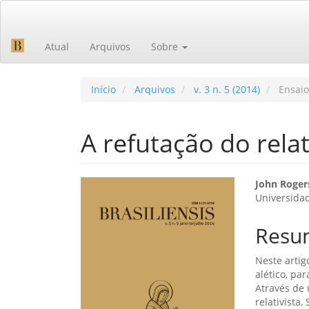
Navegação
Principal
Conteúdo
Atual
Arquivos
Sobre
principal
Barra
Lateral
Início
Arquivos
v. 3 n. 5 (2014)
Ensaio
A refutação do rela
Barra
Cont
John Roger
Universidad
lateral
do
de
artig
Resu
artigos
princ
Neste artig
alético, pa
Através de 
relativista