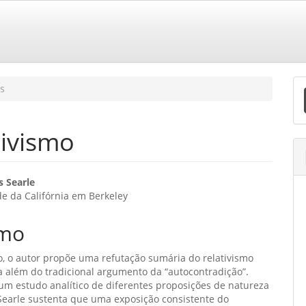
E
s
S
tivismo
eúdo
s Searle
e da Califórnia em Berkeley
o
mo
ipal
o, o autor propõe uma refutação sumária do relativismo
ra além do tradicional argumento da “autocontradição”.
um estudo analítico de diferentes proposições de natureza
, Searle sustenta que uma exposição consistente do