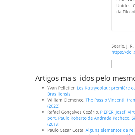
Unidos. 
da Filoso
Como Citar
Searle, J. R
https://doi
Formatos d
Artigos mais lidos pelo mesmo
Yvan Pelletier,
Les Κατηγορίαι : première o
Brasiliensis
William Clemence,
The Passio Vincentii tra
(2022)
Rafael Gonçalves Cezário,
PIEPER, Josef. Vi
port. Paulo Roberto de Andrada Pacheco. Sã
(2019)
Paulo Cezar Costa,
Alguns elementos da rel