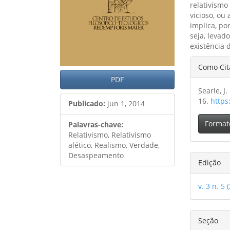
relativismo
vicioso, ou
implica, po
seja, levad
existência 
Detal
Como Cit
do
PDF
Searle, J
artig
16.
https
Publicado:
jun 1, 2014
Format
Palavras-chave:
Relativismo, Relativismo
alético, Realismo, Verdade,
Desaspeamento
Edição
v. 3 n. 5 
Seção