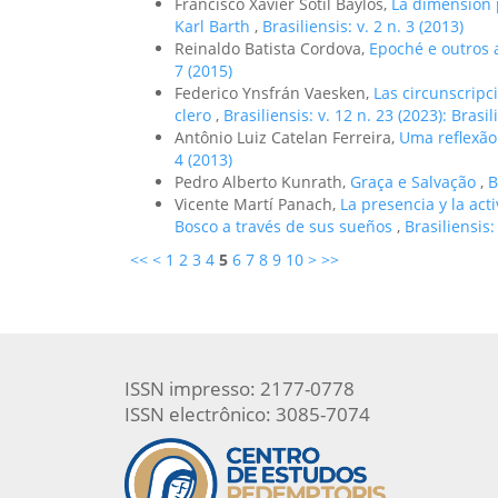
Francisco Xavier Sotil Baylos,
La dimensión p
Karl Barth
,
Brasiliensis: v. 2 n. 3 (2013)
Reinaldo Batista Cordova,
Epoché e outros 
7 (2015)
Federico Ynsfrán Vaesken,
Las circunscripc
clero
,
Brasiliensis: v. 12 n. 23 (2023): Brasil
Antônio Luiz Catelan Ferreira,
Uma reflexão
4 (2013)
Pedro Alberto Kunrath,
Graça e Salvação
,
B
Vicente Martí Panach,
La presencia y la act
Bosco a través de sus sueños
,
Brasiliensis:
<<
<
1
2
3
4
5
6
7
8
9
10
>
>>
ISSN impresso: 2177-0778
ISSN electrônico: 3085-7074