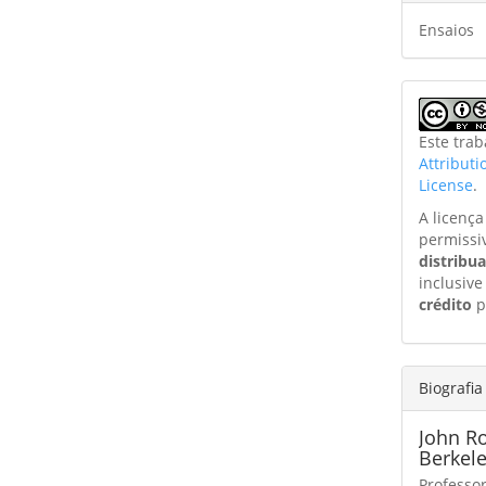
Ensaios
Este tra
Attribut
License
.
A licenç
permissi
distribu
inclusive
crédito
p
Biografia
John Ro
Berkel
Professo