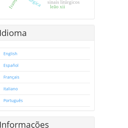
frança
sinais litúrgicos
leão xii
Idioma
English
Español
Français
Italiano
Português
Informações